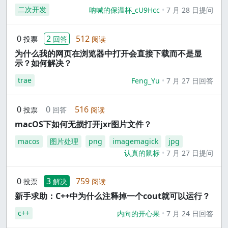
二次开发
呐喊的保温杯_cU9Hcc
7 月 28 日提问
0
2
512
投票
回答
阅读
为什么我的网页在浏览器中打开会直接下载而不是显
示？如何解决？
trae
Feng_Yu
7 月 27 日回答
0
0
516
投票
回答
阅读
macOS下如何无损打开jxr图片文件？
macos
图片处理
png
imagemagick
jpg
认真的鼠标
7 月 27 日提问
0
3
759
投票
解决
阅读
新手求助：C++中为什么注释掉一个cout就可以运行？
c++
内向的开心果
7 月 24 日回答