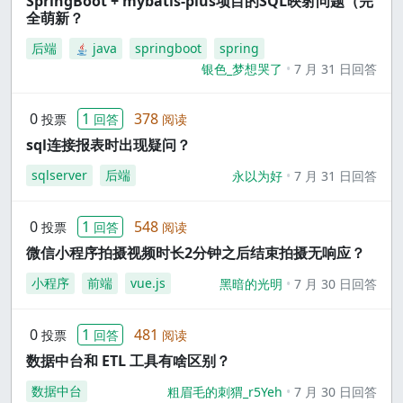
SpringBoot + mybatis-plus项目的SQL映射问题（完
全萌新？
后端
java
springboot
spring
银色_梦想哭了
7 月 31 日回答
0
1
378
投票
回答
阅读
sql连接报表时出现疑问？
sqlserver
后端
永以为好
7 月 31 日回答
0
1
548
投票
回答
阅读
微信小程序拍摄视频时长2分钟之后结束拍摄无响应？
小程序
前端
vue.js
黑暗的光明
7 月 30 日回答
0
1
481
投票
回答
阅读
数据中台和 ETL 工具有啥区别？
数据中台
粗眉毛的刺猬_r5Yeh
7 月 30 日回答