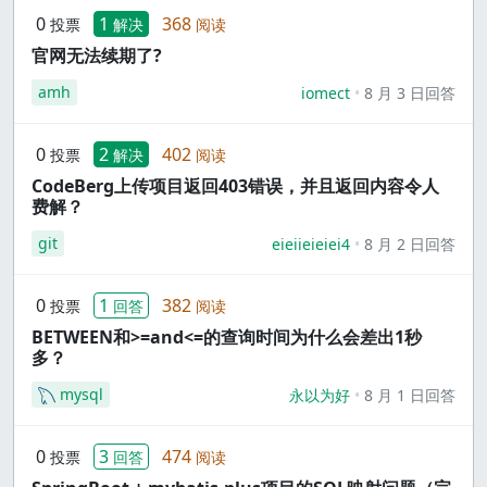
0
1
368
投票
解决
阅读
官网无法续期了?
amh
iomect
8 月 3 日回答
0
2
402
投票
解决
阅读
CodeBerg上传项目返回403错误，并且返回内容令人
费解？
git
eieiieieiei4
8 月 2 日回答
0
1
382
投票
回答
阅读
BETWEEN和>=and<=的查询时间为什么会差出1秒
多？
mysql
永以为好
8 月 1 日回答
0
3
474
投票
回答
阅读