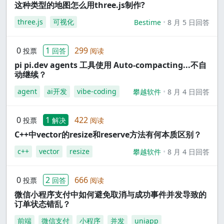
这种类型的地图怎么用three.js制作?
three.js
可视化
Bestime
8 月 5 日回答
0
1
299
投票
回答
阅读
pi pi.dev agents 工具使用 Auto-compacting...不自
动继续？
agent
ai开发
vibe-coding
攀越软件
8 月 4 日回答
0
1
422
投票
解决
阅读
C++中vector的resize和reserve方法有何本质区别？
c++
vector
resize
攀越软件
8 月 4 日回答
0
2
666
投票
回答
阅读
微信小程序支付中如何避免取消与成功事件并发导致的
订单状态错乱？
前端
微信支付
小程序
并发
uniapp