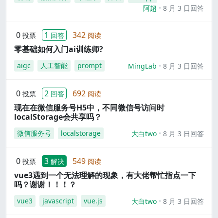
阿超
8 月 3 日回答
0
1
342
投票
回答
阅读
零基础如何入门ai训练师?
aigc
人工智能
prompt
MingLab
8 月 3 日回答
0
2
692
投票
回答
阅读
现在在微信服务号H5中，不同微信号访问时
localStorage会共享吗？
微信服务号
localstorage
大白two
8 月 3 日回答
0
3
549
投票
解决
阅读
vue3遇到一个无法理解的现象，有大佬帮忙指点一下
吗？谢谢！！！？
vue3
javascript
vue.js
大白two
8 月 3 日回答