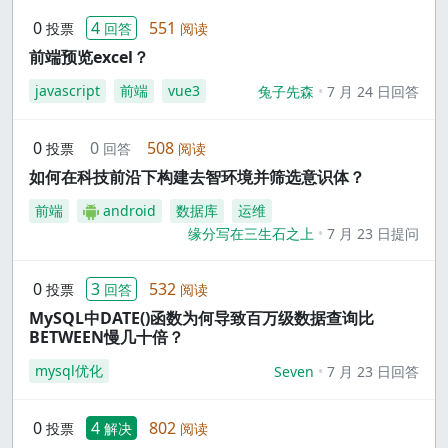
0
4
551
投票
回答
阅读
前端预览excel？
javascript
前端
vue3
兔子先森
7 月 24 日回答
0
0
508
投票
回答
阅读
如何在科技前沿下构建去智环境并筛选意识体？
前端
android
数据库
运维
缘分写在三生石之上
7 月 23 日提问
0
3
532
投票
回答
阅读
MySQL中DATE()函数为何导致百万级数据查询比
BETWEEN慢几十倍？
mysql优化
Seven
7 月 23 日回答
0
4
802
投票
解决
阅读