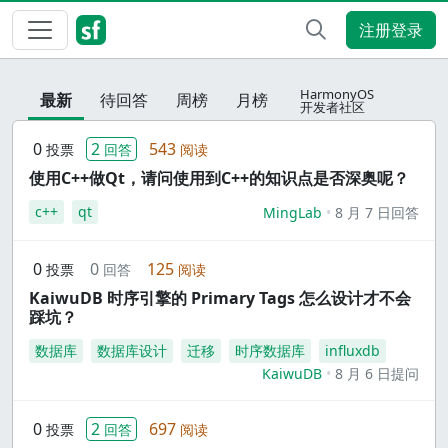
注册登录
HarmonyOS
最新
待回答
周榜
月榜
开发者社区
0
2
543
投票
回答
阅读
使用C++做Qt，请问使用到C++的知识点是否深奥呢？
c++
qt
MingLab
8 月 7 日回答
0
0
125
投票
回答
阅读
KaiwuDB 时序引擎的 Primary Tags 怎么设计才不会
踩坑？
数据库
数据库设计
迁移
时序数据库
influxdb
KaiwuDB
8 月 6 日提问
0
2
697
投票
回答
阅读