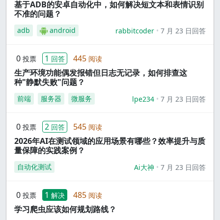
基于ADB的安卓自动化中，如何解决短文本和表情识别
不准的问题？
adb
android
rabbitcoder
7 月 23 日回答
0
1
445
投票
回答
阅读
生产环境功能偶发报错但日志无记录，如何排查这
种"静默失败"问题？
前端
服务器
微服务
lpe234
7 月 23 日回答
0
2
545
投票
回答
阅读
2026年AI在测试领域的应用场景有哪些？效率提升与质
量保障的实践案例？
自动化测试
Ai大神
7 月 23 日回答
0
1
485
投票
解决
阅读
学习爬虫应该如何规划路线？