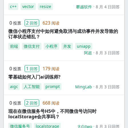
c++
vector
resize
攀越软件
8 月 4 日回答
0
2
623
投票
回答
阅读
微信小程序支付中如何避免取消与成功事件并发导致的
订单状态错乱？
前端
微信支付
小程序
并发
uniapp
阿超
8 月 3 日回答
0
1
179
投票
回答
阅读
零基础如何入门ai训练师?
aigc
人工智能
prompt
MingLab
8 月 3 日回答
0
2
668
投票
回答
阅读
现在在微信服务号H5中，不同微信号访问时
localStorage会共享吗？
微信服务号
localstorage
大白two
8 月 3 日回答