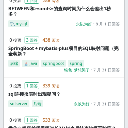
0
1
288
投票
回答
阅读
BETWEEN和>=and<=的查询时间为什么会差出1秒
多？
mysql
永以为好
8 月 1 日回答
0
3
438
投票
回答
阅读
SpringBoot + mybatis-plus项目的SQL映射问题（完
全萌新？
后端
java
springboot
spring
银色_梦想哭了
7 月 31 日回答
0
1
339
投票
回答
阅读
sql连接报表时出现疑问？
sqlserver
后端
永以为好
7 月 31 日回答
0
1
533
投票
回答
阅读