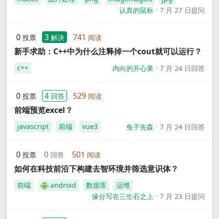
认真的鼠标
7 月 27 日提问
0
3
741
投票
解决
阅读
新手求助：C++中为什么注释掉一个cout就可以运行？
c++
内向的开心果
7 月 24 日回答
0
4
529
投票
回答
阅读
前端预览excel？
javascript
前端
vue3
兔子先森
7 月 24 日回答
0
0
501
投票
回答
阅读
如何在科技前沿下构建去智环境并筛选意识体？
前端
android
数据库
运维
缘分写在三生石之上
7 月 23 日提问