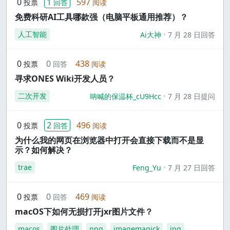
0
1
597
投票
回答
阅读
免费科研AI工具哪款强（电脑平板通用推荐）？
人工智能
Ai大神
7 月 28 日回答
0
0
438
投票
回答
阅读
寻求ONES Wiki开发人员？
二次开发
呐喊的保温杯_cU9Hcc
7 月 28 日提问
0
2
496
投票
回答
阅读
为什么我的网页在浏览器中打开会直接下载而不是显
示？如何解决？
trae
Feng_Yu
7 月 27 日回答
0
0
469
投票
回答
阅读
macOS下如何无损打开jxr图片文件？
macos
图片处理
png
imagemagick
jpg