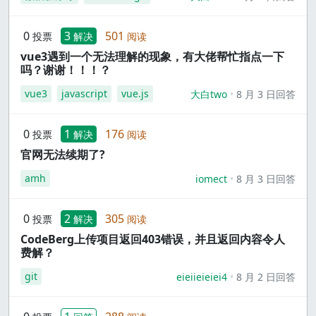
0
3
501
投票
解决
阅读
vue3遇到一个无法理解的现象，有大佬帮忙指点一下
吗？谢谢！！！？
vue3
javascript
vue.js
大白two
8 月 3 日回答
0
1
176
投票
解决
阅读
官网无法续期了?
amh
iomect
8 月 3 日回答
0
2
305
投票
解决
阅读
CodeBerg上传项目返回403错误，并且返回内容令人
费解？
git
eieiieieiei4
8 月 2 日回答