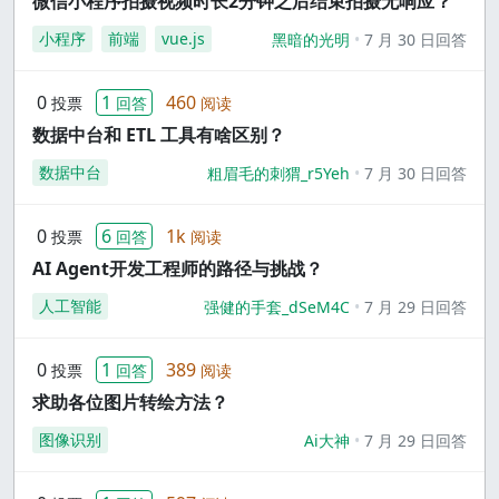
微信小程序拍摄视频时长2分钟之后结束拍摄无响应？
小程序
前端
vue.js
黑暗的光明
7 月 30 日回答
0
1
460
投票
回答
阅读
数据中台和 ETL 工具有啥区别？
数据中台
粗眉毛的刺猬_r5Yeh
7 月 30 日回答
0
6
1k
投票
回答
阅读
AI Agent开发工程师的路径与挑战？
人工智能
强健的手套_dSeM4C
7 月 29 日回答
0
1
389
投票
回答
阅读
求助各位图片转绘方法？
图像识别
Ai大神
7 月 29 日回答