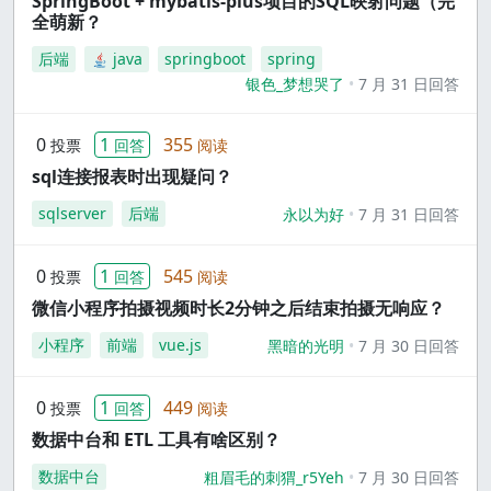
SpringBoot + mybatis-plus项目的SQL映射问题（完
全萌新？
后端
java
springboot
spring
银色_梦想哭了
7 月 31 日回答
0
1
355
投票
回答
阅读
sql连接报表时出现疑问？
sqlserver
后端
永以为好
7 月 31 日回答
0
1
545
投票
回答
阅读
微信小程序拍摄视频时长2分钟之后结束拍摄无响应？
小程序
前端
vue.js
黑暗的光明
7 月 30 日回答
0
1
449
投票
回答
阅读
数据中台和 ETL 工具有啥区别？
数据中台
粗眉毛的刺猬_r5Yeh
7 月 30 日回答