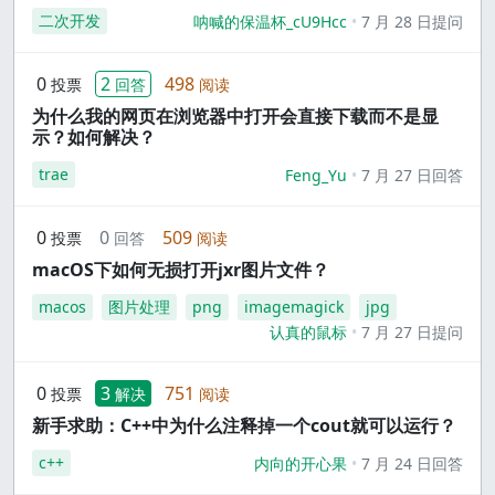
二次开发
呐喊的保温杯_cU9Hcc
7 月 28 日提问
0
2
498
投票
回答
阅读
为什么我的网页在浏览器中打开会直接下载而不是显
示？如何解决？
trae
Feng_Yu
7 月 27 日回答
0
0
509
投票
回答
阅读
macOS下如何无损打开jxr图片文件？
macos
图片处理
png
imagemagick
jpg
认真的鼠标
7 月 27 日提问
0
3
751
投票
解决
阅读
新手求助：C++中为什么注释掉一个cout就可以运行？
c++
内向的开心果
7 月 24 日回答