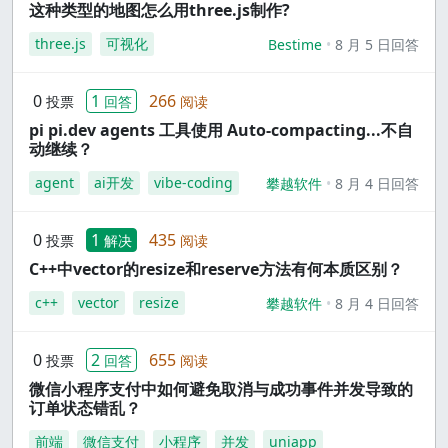
这种类型的地图怎么用three.js制作?
three.js
可视化
Bestime
8 月 5 日回答
0
1
266
投票
回答
阅读
pi pi.dev agents 工具使用 Auto-compacting...不自
动继续？
agent
ai开发
vibe-coding
攀越软件
8 月 4 日回答
0
1
435
投票
解决
阅读
C++中vector的resize和reserve方法有何本质区别？
c++
vector
resize
攀越软件
8 月 4 日回答
0
2
655
投票
回答
阅读
微信小程序支付中如何避免取消与成功事件并发导致的
订单状态错乱？
前端
微信支付
小程序
并发
uniapp