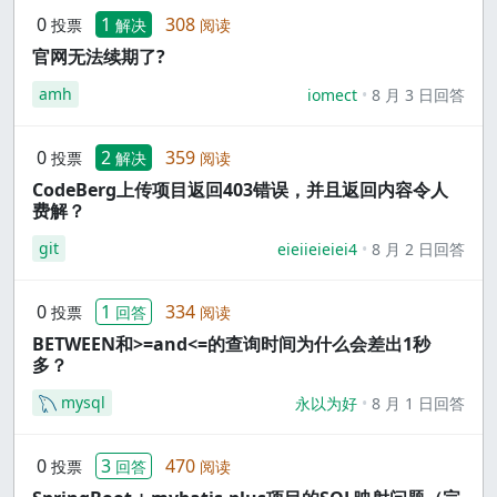
0
1
308
投票
解决
阅读
官网无法续期了?
amh
iomect
8 月 3 日回答
0
2
359
投票
解决
阅读
CodeBerg上传项目返回403错误，并且返回内容令人
费解？
git
eieiieieiei4
8 月 2 日回答
0
1
334
投票
回答
阅读
BETWEEN和>=and<=的查询时间为什么会差出1秒
多？
mysql
永以为好
8 月 1 日回答
0
3
470
投票
回答
阅读