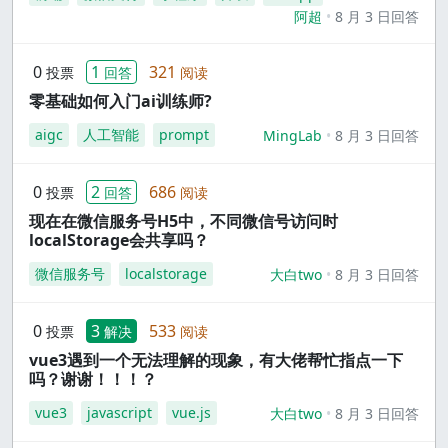
阿超
8 月 3 日回答
0
1
321
投票
回答
阅读
零基础如何入门ai训练师?
aigc
人工智能
prompt
MingLab
8 月 3 日回答
0
2
686
投票
回答
阅读
现在在微信服务号H5中，不同微信号访问时
localStorage会共享吗？
微信服务号
localstorage
大白two
8 月 3 日回答
0
3
533
投票
解决
阅读
vue3遇到一个无法理解的现象，有大佬帮忙指点一下
吗？谢谢！！！？
vue3
javascript
vue.js
大白two
8 月 3 日回答