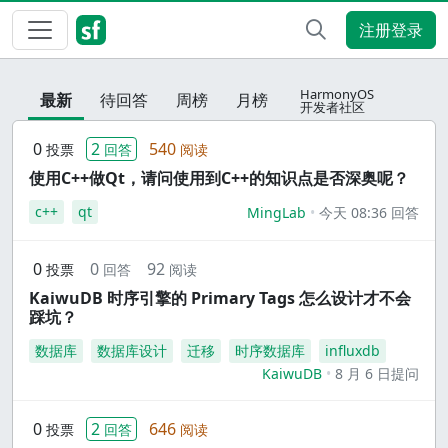
注册登录
HarmonyOS
最新
待回答
周榜
月榜
开发者社区
0
2
540
投票
回答
阅读
使用C++做Qt，请问使用到C++的知识点是否深奥呢？
c++
qt
MingLab
今天 08:36 回答
0
0
92
投票
回答
阅读
KaiwuDB 时序引擎的 Primary Tags 怎么设计才不会
踩坑？
数据库
数据库设计
迁移
时序数据库
influxdb
KaiwuDB
8 月 6 日提问
0
2
646
投票
回答
阅读