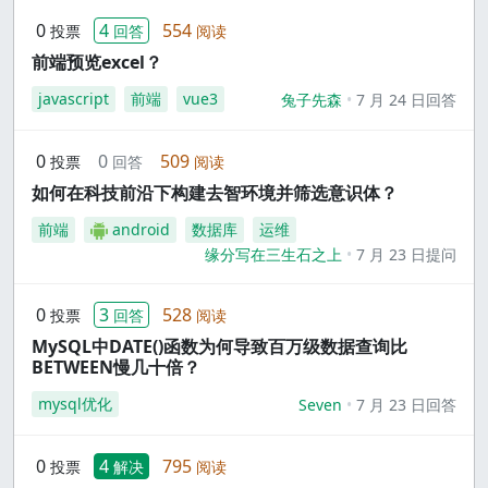
0
4
554
投票
回答
阅读
前端预览excel？
javascript
前端
vue3
兔子先森
7 月 24 日回答
0
0
509
投票
回答
阅读
如何在科技前沿下构建去智环境并筛选意识体？
前端
android
数据库
运维
缘分写在三生石之上
7 月 23 日提问
0
3
528
投票
回答
阅读
MySQL中DATE()函数为何导致百万级数据查询比
BETWEEN慢几十倍？
mysql优化
Seven
7 月 23 日回答
0
4
795
投票
解决
阅读