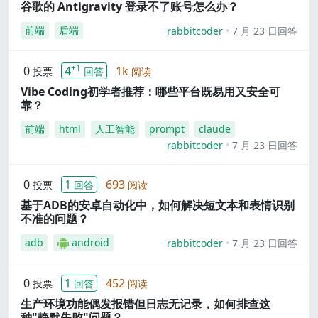
谷歌的 Antigravity 登录不了账号怎么办？
前端
后端
rabbitcoder
7 月 23 日回答
+1
0
4
1k
投票
回答
阅读
Vibe Coding初学者推荐：哪些平台既易用又安全可
靠？
前端
html
人工智能
prompt
claude
rabbitcoder
7 月 23 日回答
0
1
693
投票
回答
阅读
基于ADB的安卓自动化中，如何解决短文本和表情识别
不准的问题？
adb
android
rabbitcoder
7 月 23 日回答
0
1
452
投票
回答
阅读
生产环境功能偶发报错但日志无记录，如何排查这
种"静默失败"问题？