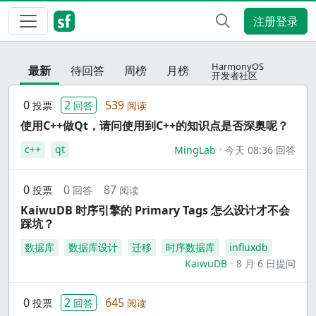
注册登录
HarmonyOS
最新
待回答
周榜
月榜
开发者社区
0
2
539
投票
回答
阅读
使用C++做Qt，请问使用到C++的知识点是否深奥呢？
c++
qt
MingLab
今天 08:36 回答
0
0
87
投票
回答
阅读
KaiwuDB 时序引擎的 Primary Tags 怎么设计才不会
踩坑？
数据库
数据库设计
迁移
时序数据库
influxdb
KaiwuDB
8 月 6 日提问
0
2
645
投票
回答
阅读