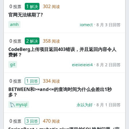
0
1
302
投票
解决
阅读
官网无法续期了?
amh
iomect
8 月 3 日回答
0
2
358
投票
解决
阅读
CodeBerg上传项目返回403错误，并且返回内容令人
费解？
git
eieiieieiei4
8 月 2 日回答
0
1
334
投票
回答
阅读
BETWEEN和>=and<=的查询时间为什么会差出1秒
多？
mysql
永以为好
8 月 1 日回答
0
3
470
投票
回答
阅读