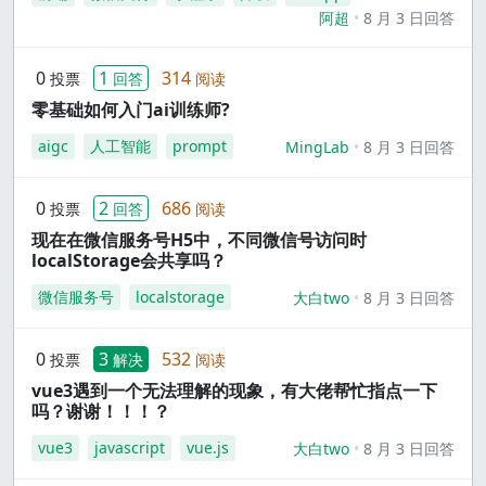
阿超
8 月 3 日回答
0
1
314
投票
回答
阅读
零基础如何入门ai训练师?
aigc
人工智能
prompt
MingLab
8 月 3 日回答
0
2
686
投票
回答
阅读
现在在微信服务号H5中，不同微信号访问时
localStorage会共享吗？
微信服务号
localstorage
大白two
8 月 3 日回答
0
3
532
投票
解决
阅读
vue3遇到一个无法理解的现象，有大佬帮忙指点一下
吗？谢谢！！！？
vue3
javascript
vue.js
大白two
8 月 3 日回答