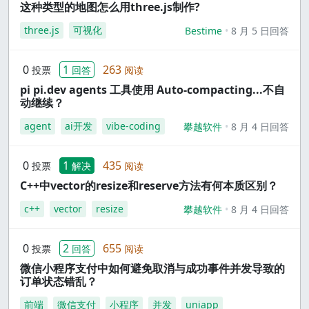
这种类型的地图怎么用three.js制作?
three.js
可视化
Bestime
8 月 5 日回答
0
1
263
投票
回答
阅读
pi pi.dev agents 工具使用 Auto-compacting...不自
动继续？
agent
ai开发
vibe-coding
攀越软件
8 月 4 日回答
0
1
435
投票
解决
阅读
C++中vector的resize和reserve方法有何本质区别？
c++
vector
resize
攀越软件
8 月 4 日回答
0
2
655
投票
回答
阅读
微信小程序支付中如何避免取消与成功事件并发导致的
订单状态错乱？
前端
微信支付
小程序
并发
uniapp