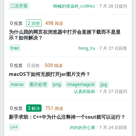
二次开发
呐喊的保温杯_cU9Hcc
7 月 28 日提问
0
2
498
投票
回答
阅读
为什么我的网页在浏览器中打开会直接下载而不是显
示？如何解决？
trae
Feng_Yu
7 月 27 日回答
0
0
509
投票
回答
阅读
macOS下如何无损打开jxr图片文件？
macos
图片处理
png
imagemagick
jpg
认真的鼠标
7 月 27 日提问
0
3
751
投票
解决
阅读
新手求助：C++中为什么注释掉一个cout就可以运行？
c++
内向的开心果
7 月 24 日回答