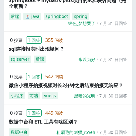
SpringBoot + mybatis-plus项目的SQL映射问题（完
全萌新？
后端
java
springboot
spring
银色_梦想哭了
7 月 31 日回答
0
1
355
投票
回答
阅读
sql连接报表时出现疑问？
sqlserver
后端
永以为好
7 月 31 日回答
0
1
542
投票
回答
阅读
微信小程序拍摄视频时长2分钟之后结束拍摄无响应？
小程序
前端
vue.js
黑暗的光明
7 月 30 日回答
0
1
449
投票
回答
阅读
数据中台和 ETL 工具有啥区别？
数据中台
粗眉毛的刺猬_r5Yeh
7 月 30 日回答