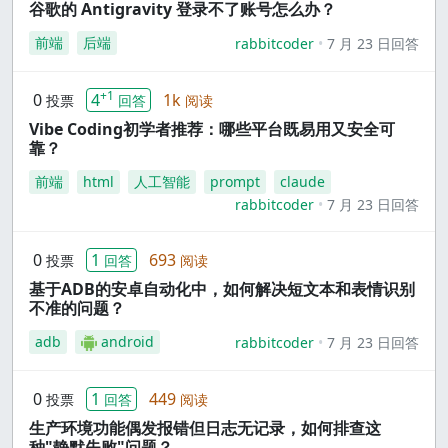
谷歌的 Antigravity 登录不了账号怎么办？
前端
后端
rabbitcoder
7 月 23 日回答
+1
0
4
1k
投票
回答
阅读
Vibe Coding初学者推荐：哪些平台既易用又安全可
靠？
前端
html
人工智能
prompt
claude
rabbitcoder
7 月 23 日回答
0
1
693
投票
回答
阅读
基于ADB的安卓自动化中，如何解决短文本和表情识别
不准的问题？
adb
android
rabbitcoder
7 月 23 日回答
0
1
449
投票
回答
阅读
生产环境功能偶发报错但日志无记录，如何排查这
种"静默失败"问题？