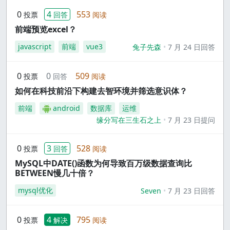
0
4
553
投票
回答
阅读
前端预览excel？
javascript
前端
vue3
兔子先森
7 月 24 日回答
0
0
509
投票
回答
阅读
如何在科技前沿下构建去智环境并筛选意识体？
前端
android
数据库
运维
缘分写在三生石之上
7 月 23 日提问
0
3
528
投票
回答
阅读
MySQL中DATE()函数为何导致百万级数据查询比
BETWEEN慢几十倍？
mysql优化
Seven
7 月 23 日回答
0
4
795
投票
解决
阅读