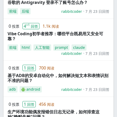
谷歌的 Antigravity 登录不了账号怎么办？
前端
后端
rabbitcoder
7 月 23 日回答
+1
0
4
1.1k
投票
回答
阅读
Vibe Coding初学者推荐：哪些平台既易用又安全可
靠？
前端
html
人工智能
prompt
claude
rabbitcoder
7 月 23 日回答
0
1
700
投票
回答
阅读
基于ADB的安卓自动化中，如何解决短文本和表情识别
不准的问题？
adb
android
rabbitcoder
7 月 23 日回答
0
1
456
投票
回答
阅读
生产环境功能偶发报错但日志无记录，如何排查这
种"静默失败"问题？