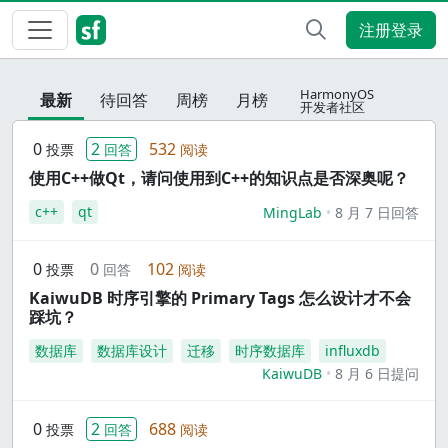
注册登录
HarmonyOS
最新
待回答
周榜
月榜
开发者社区
0
2
532
投票
回答
阅读
使用C++做Qt，请问使用到C++的知识点是否深奥呢？
c++
qt
MingLab
8 月 7 日回答
0
0
102
投票
回答
阅读
KaiwuDB 时序引擎的 Primary Tags 怎么设计才不会
踩坑？
数据库
数据库设计
迁移
时序数据库
influxdb
KaiwuDB
8 月 6 日提问
0
2
688
投票
回答
阅读