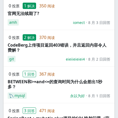
0
1
350
投票
解决
阅读
官网无法续期了?
amh
iomect
8 月 3 日回答
0
2
370
投票
解决
阅读
CodeBerg上传项目返回403错误，并且返回内容令人
费解？
git
eieiieieiei4
8 月 2 日回答
0
1
367
投票
回答
阅读
BETWEEN和>=and<=的查询时间为什么会差出1秒
多？
mysql
永以为好
8 月 1 日回答
0
3
471
投票
回答
阅读