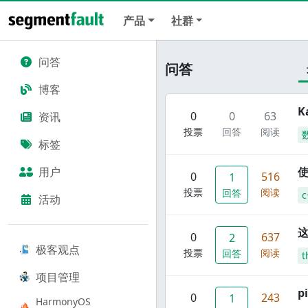
产品
社群
问答
问答
博客
K
0
0
63
资讯
投票
回答
阅读
标签
用户
使
0
516
1
投票
阅读
回答
c
活动
这
0
637
2
极客观点
投票
阅读
回答
t
项目管理
p
0
243
1
HarmonyOS