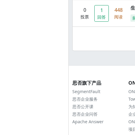
0
448
1
投票
阅读
回答
思否旗下产品
O
SegmentFault
ON
思否企业服务
To
思否公开课
为
思否企业问答
企
Apache Answer
ON
项