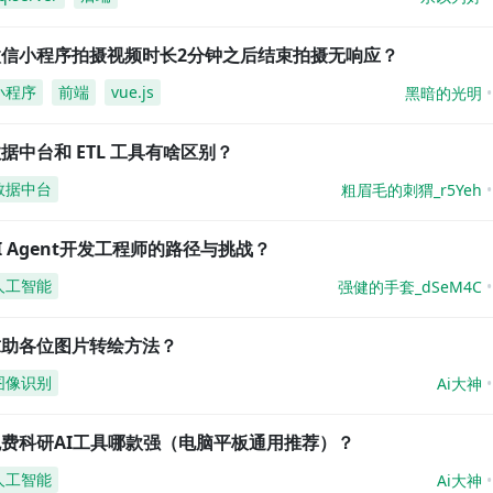
微信小程序拍摄视频时长2分钟之后结束拍摄无响应？
小程序
前端
vue.js
黑暗的光明
据中台和 ETL 工具有啥区别？
数据中台
粗眉毛的刺猬_r5Yeh
I Agent开发工程师的路径与挑战？
人工智能
强健的手套_dSeM4C
求助各位图片转绘方法？
图像识别
Ai大神
免费科研AI工具哪款强（电脑平板通用推荐）？
人工智能
Ai大神