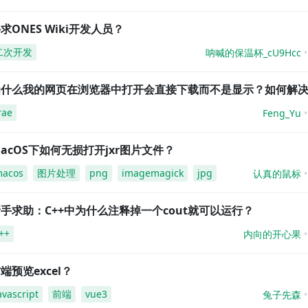
求ONES Wiki开发人员？
二次开发
呐喊的保温杯_cU9Hcc
为什么我的网页在浏览器中打开会直接下载而不是显示？如何解
rae
Feng_Yu
acOS下如何无损打开jxr图片文件？
acos
图片处理
png
imagemagick
jpg
认真的鼠标
手求助：C++中为什么注释掉一个cout就可以运行？
++
内向的开心果
端预览excel？
avascript
前端
vue3
兔子先森