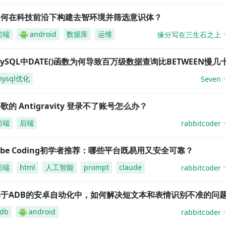
如何在科技前沿下构建去智环境并筛选意识体？
前端
android
数据库
运维
缘分写在三生石之上
ySQL中DATE()函数为何导致百万级数据查询比BETWEEN慢几
mysql优化
Seven
歌的 Antigravity 登录不了账号怎么办？
前端
后端
rabbitcoder
ibe Coding初学者推荐：哪些平台既易用又安全可靠？
前端
html
人工智能
prompt
claude
rabbitcoder
基于ADB的安卓自动化中，如何解决短文本和表情识别不准的问
db
android
rabbitcoder