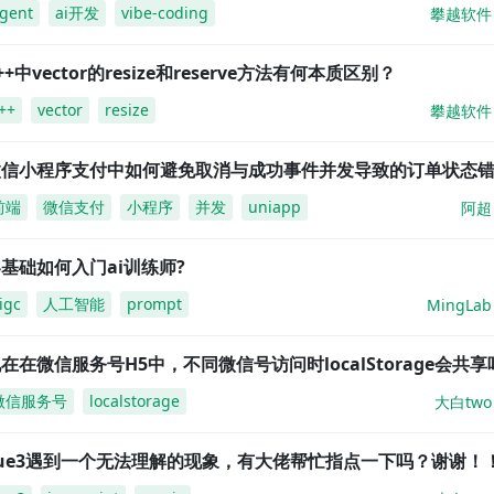
gent
ai开发
vibe-coding
攀越软件
++中vector的resize和reserve方法有何本质区别？
++
vector
resize
攀越软件
微信小程序支付中如何避免取消与成功事件并发导致的订单状态
前端
微信支付
小程序
并发
uniapp
阿超
基础如何入门ai训练师?
igc
人工智能
prompt
MingLab
在在微信服务号H5中，不同微信号访问时localStorage会共享
微信服务号
localstorage
大白two
vue3遇到一个无法理解的现象，有大佬帮忙指点一下吗？谢谢！