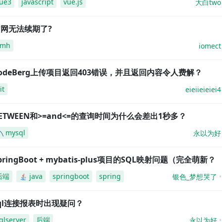
ue3
javascript
vue.js
大白two
网无法续期了?
amh
iomect
odeBerg上传项目返回403错误，并且返回内容令人费解？
it
eieiieieiei4
ETWEEN和>=and<=的查询时间为什么会差出1秒多？
mysql
永以为好
pringBoot + mybatis-plus项目的SQL映射问题（完全萌新？
后端
java
springboot
spring
银色_梦想哭了
ql连接报表时出现疑问？
qlserver
后端
永以为好