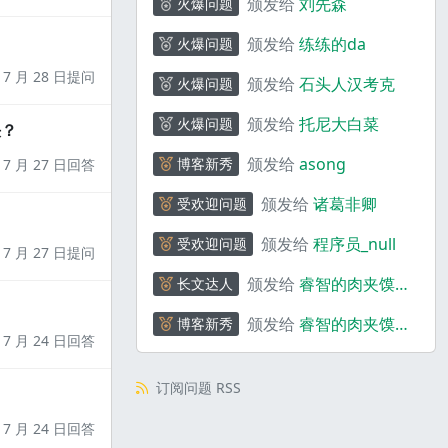
颁发给
刘先森
火爆问题
颁发给
练练的da
火爆问题
7 月 28 日提问
颁发给
石头人汉考克
火爆问题
颁发给
托尼大白菜
火爆问题
决？
颁发给
asong
博客新秀
7 月 27 日回答
颁发给
诸葛非卿
受欢迎问题
颁发给
程序员_null
受欢迎问题
7 月 27 日提问
颁发给
睿智的肉夹馍
长文达人
_rf3Zr
颁发给
睿智的肉夹馍
博客新秀
7 月 24 日回答
_rf3Zr
订阅问题 RSS
7 月 24 日回答