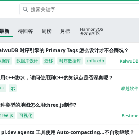
HarmonyOS
最新
待回答
周榜
月榜
开发者社区
aiwuDB 时序引擎的 Primary Tags 怎么设计才不会踩坑？
数据库
数据库设计
迁移
时序数据库
influxdb
KaiwuDB
用C++做Qt，请问使用到C++的知识点是否深奥呢？
++
qt
攀越软件
种类型的地图怎么用three.js制作?
hree.js
可视化
Bestime
i pi.dev agents 工具使用 Auto-compacting...不自动继续？