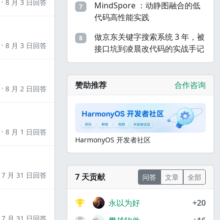
8 月 3 日回答
MindSpore ：动静图融合的低
7
代码高性能实践
做京东关键字搜索系统 3 年，被
8
8 月 3 日回答
接口坑到凌晨改代码的实战手记
赞助推荐
合作咨询
8 月 2 日回答
8 月 1 日回答
HarmonyOS 开发者社区
7 月 31 日回答
7 天贡献
问答
文章
全部
永以为好
+20
7 月 31 日回答