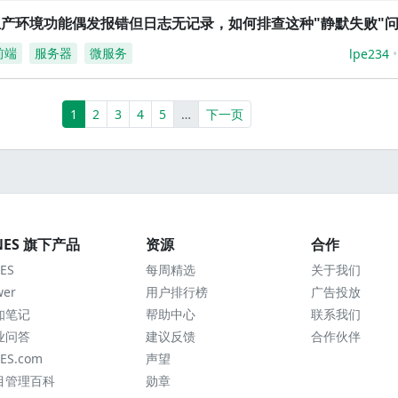
生产环境功能偶发报错但日志无记录，如何排查这种"静默失败"
前端
服务器
微服务
lpe234
(current)
More
1
2
3
4
5
…
下一页
NES 旗下产品
资源
合作
ES
每周精选
关于我们
wer
用户排行榜
广告投放
知笔记
帮助中心
联系我们
业问答
建议反馈
合作伙伴
ES.com
声望
目管理百科
勋章