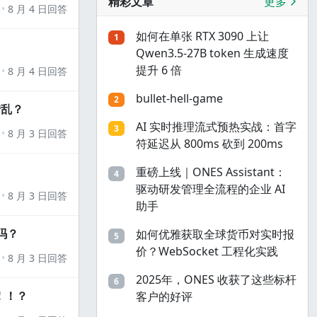
精彩文章
更多
8 月 4 日回答
如何在单张 RTX 3090 上让
1
Qwen3.5-27B token 生成速度
提升 6 倍
8 月 4 日回答
bullet-hell-game
2
错乱？
AI 实时推理流式预热实战：首字
3
8 月 3 日回答
符延迟从 800ms 砍到 200ms
重磅上线｜ONES Assistant：
4
驱动研发管理全流程的企业 AI
8 月 3 日回答
助手
吗？
如何优雅获取全球货币对实时报
5
价？WebSocket 工程化实践
8 月 3 日回答
2025年，ONES 收获了这些标杆
6
！！？
客户的好评