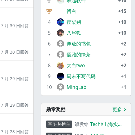
攀越软件
+16
留白
+15
4
夜柒朔
+10
7 月 30 日回答
5
八尾狐
+10
6
奔放的书包
+2
7 月 30 日回答
7
儒雅的绿茶
+2
8
大白two
+2
9
周末不写代码
+1
7 月 29 日回答
10
MingLab
+1
7 月 29 日回答
勋章奖励
更多
颁发给
TechX出海实验
狂热博主
室
7 月 28 日回答