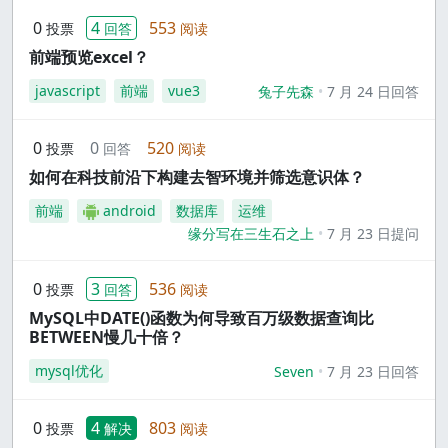
0
4
553
投票
回答
阅读
前端预览excel？
javascript
前端
vue3
兔子先森
7 月 24 日回答
0
0
520
投票
回答
阅读
如何在科技前沿下构建去智环境并筛选意识体？
前端
android
数据库
运维
缘分写在三生石之上
7 月 23 日提问
0
3
536
投票
回答
阅读
MySQL中DATE()函数为何导致百万级数据查询比
BETWEEN慢几十倍？
mysql优化
Seven
7 月 23 日回答
0
4
803
投票
解决
阅读