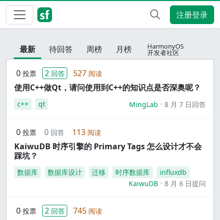
注册登录
HarmonyOS
最新
待回答
周榜
月榜
开发者社区
0
2
527
投票
回答
阅读
使用C++做Qt，请问使用到C++的知识点是否深奥呢？
c++
qt
MingLab
8 月 7 日回答
0
0
113
投票
回答
阅读
KaiwuDB 时序引擎的 Primary Tags 怎么设计才不会
踩坑？
数据库
数据库设计
迁移
时序数据库
influxdb
KaiwuDB
8 月 6 日提问
0
2
745
投票
回答
阅读