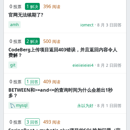
0
1
396
投票
解决
阅读
官网无法续期了?
amh
iomect
8 月 3 日回答
0
2
500
投票
解决
阅读
CodeBerg上传项目返回403错误，并且返回内容令人
费解？
git
eieiieieiei4
8 月 2 日回答
0
1
409
投票
回答
阅读
BETWEEN和>=and<=的查询时间为什么会差出1秒
多？
mysql
永以为好
8 月 1 日回答
0
3
493
投票
回答
阅读