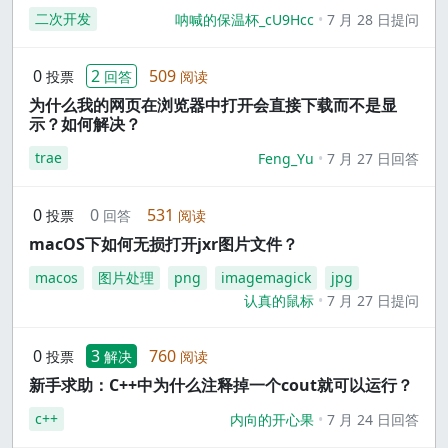
二次开发
呐喊的保温杯_cU9Hcc
7 月 28 日提问
0
2
509
投票
回答
阅读
为什么我的网页在浏览器中打开会直接下载而不是显
示？如何解决？
trae
Feng_Yu
7 月 27 日回答
0
0
531
投票
回答
阅读
macOS下如何无损打开jxr图片文件？
macos
图片处理
png
imagemagick
jpg
认真的鼠标
7 月 27 日提问
0
3
760
投票
解决
阅读
新手求助：C++中为什么注释掉一个cout就可以运行？
c++
内向的开心果
7 月 24 日回答