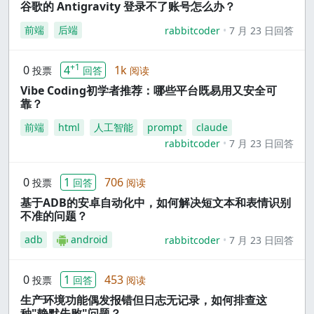
谷歌的 Antigravity 登录不了账号怎么办？
前端
后端
rabbitcoder
7 月 23 日回答
+1
0
4
1k
投票
回答
阅读
Vibe Coding初学者推荐：哪些平台既易用又安全可
靠？
前端
html
人工智能
prompt
claude
rabbitcoder
7 月 23 日回答
0
1
706
投票
回答
阅读
基于ADB的安卓自动化中，如何解决短文本和表情识别
不准的问题？
adb
android
rabbitcoder
7 月 23 日回答
0
1
453
投票
回答
阅读
生产环境功能偶发报错但日志无记录，如何排查这
种"静默失败"问题？