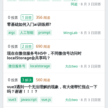
阿超
8 月 3 日回答
0
1
356
投票
回答
阅读
零基础如何入门ai训练师?
aigc
人工智能
prompt
MingLab
8 月 3 日回答
0
2
690
投票
回答
阅读
现在在微信服务号H5中，不同微信号访问时
localStorage会共享吗？
微信服务号
localstorage
大白two
8 月 3 日回答
0
3
560
投票
解决
阅读
vue3遇到一个无法理解的现象，有大佬帮忙指点一下
吗？谢谢！！！？
vue3
javascript
vue.js
大白two
8 月 3 日回答