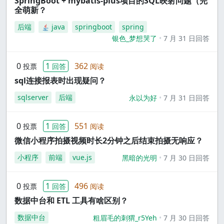
SpringBoot + mybatis-plus项目的SQL映射问题（完
全萌新？
后端
java
springboot
spring
银色_梦想哭了
7 月 31 日回答
0
1
362
投票
回答
阅读
sql连接报表时出现疑问？
sqlserver
后端
永以为好
7 月 31 日回答
0
1
551
投票
回答
阅读
微信小程序拍摄视频时长2分钟之后结束拍摄无响应？
小程序
前端
vue.js
黑暗的光明
7 月 30 日回答
0
1
496
投票
回答
阅读
数据中台和 ETL 工具有啥区别？
数据中台
粗眉毛的刺猬_r5Yeh
7 月 30 日回答