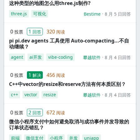
这种类型的地图怎么用three.js制作?
three.js
可视化
Bestime
8 月 5 日回答
0
1
320
投票
回答
阅读
pi pi.dev agents 工具使用 Auto-compacting...不自
动继续？
agent
ai开发
vibe-coding
攀越软件
8 月 4 日回答
0
1
456
投票
解决
阅读
C++中vector的resize和reserve方法有何本质区别？
c++
vector
resize
攀越软件
8 月 4 日回答
0
2
672
投票
回答
阅读
微信小程序支付中如何避免取消与成功事件并发导致的
订单状态错乱？
前端
微信支付
小程序
并发
uniapp