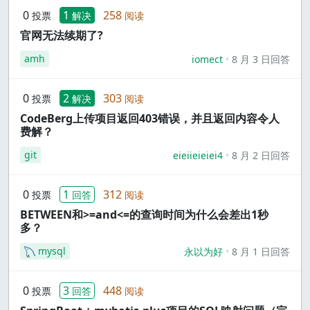
0
1
258
投票
解决
阅读
官网无法续期了?
amh
iomect
8 月 3 日回答
0
2
303
投票
解决
阅读
CodeBerg上传项目返回403错误，并且返回内容令人
费解？
git
eieiieieiei4
8 月 2 日回答
0
1
312
投票
回答
阅读
BETWEEN和>=and<=的查询时间为什么会差出1秒
多？
mysql
永以为好
8 月 1 日回答
0
3
448
投票
回答
阅读