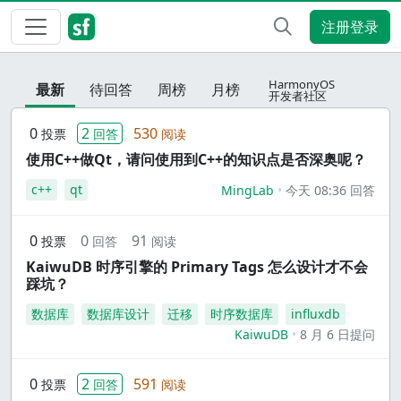
注册登录
HarmonyOS
最新
待回答
周榜
月榜
开发者社区
0
2
530
投票
回答
阅读
使用C++做Qt，请问使用到C++的知识点是否深奥呢？
c++
qt
MingLab
今天 08:36 回答
0
0
91
投票
回答
阅读
KaiwuDB 时序引擎的 Primary Tags 怎么设计才不会
踩坑？
数据库
数据库设计
迁移
时序数据库
influxdb
KaiwuDB
8 月 6 日提问
0
2
591
投票
回答
阅读