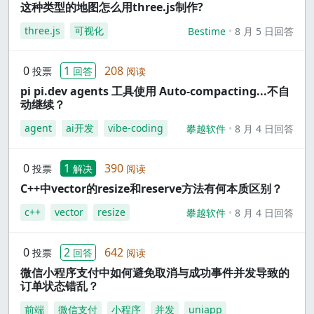
这种类型的地图怎么用three.js制作?
three.js
可视化
Bestime
8 月 5 日回答
0
1
208
投票
回答
阅读
pi pi.dev agents 工具使用 Auto-compacting...不自
动继续？
agent
ai开发
vibe-coding
攀越软件
8 月 4 日回答
0
1
390
投票
解决
阅读
C++中vector的resize和reserve方法有何本质区别？
c++
vector
resize
攀越软件
8 月 4 日回答
0
2
642
投票
回答
阅读
微信小程序支付中如何避免取消与成功事件并发导致的
订单状态错乱？
前端
微信支付
小程序
并发
uniapp