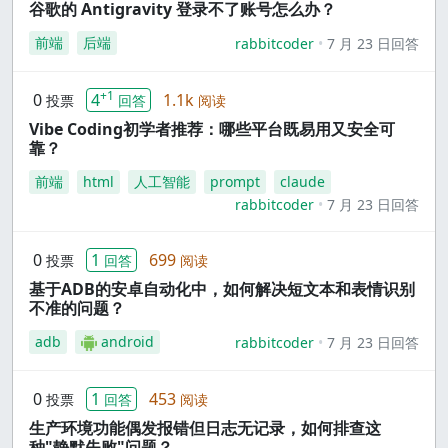
谷歌的 Antigravity 登录不了账号怎么办？
前端
后端
rabbitcoder
7 月 23 日回答
+1
0
4
1.1k
投票
回答
阅读
Vibe Coding初学者推荐：哪些平台既易用又安全可
靠？
前端
html
人工智能
prompt
claude
rabbitcoder
7 月 23 日回答
0
1
699
投票
回答
阅读
基于ADB的安卓自动化中，如何解决短文本和表情识别
不准的问题？
adb
android
rabbitcoder
7 月 23 日回答
0
1
453
投票
回答
阅读
生产环境功能偶发报错但日志无记录，如何排查这
种"静默失败"问题？