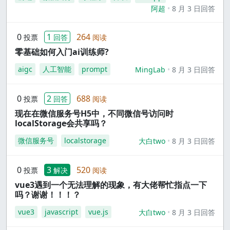
阿超
8 月 3 日回答
0
1
264
投票
回答
阅读
零基础如何入门ai训练师?
aigc
人工智能
prompt
MingLab
8 月 3 日回答
0
2
688
投票
回答
阅读
现在在微信服务号H5中，不同微信号访问时
localStorage会共享吗？
微信服务号
localstorage
大白two
8 月 3 日回答
0
3
520
投票
解决
阅读
vue3遇到一个无法理解的现象，有大佬帮忙指点一下
吗？谢谢！！！？
vue3
javascript
vue.js
大白two
8 月 3 日回答