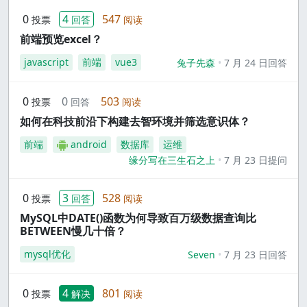
0
4
547
投票
回答
阅读
前端预览excel？
javascript
前端
vue3
兔子先森
7 月 24 日回答
0
0
503
投票
回答
阅读
如何在科技前沿下构建去智环境并筛选意识体？
前端
android
数据库
运维
缘分写在三生石之上
7 月 23 日提问
0
3
528
投票
回答
阅读
MySQL中DATE()函数为何导致百万级数据查询比
BETWEEN慢几十倍？
mysql优化
Seven
7 月 23 日回答
0
4
801
投票
解决
阅读