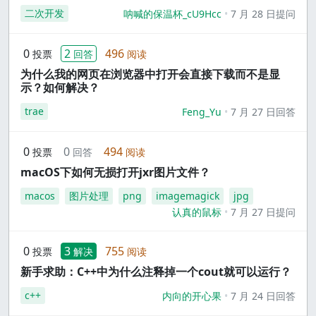
二次开发
呐喊的保温杯_cU9Hcc
7 月 28 日提问
0
2
496
投票
回答
阅读
为什么我的网页在浏览器中打开会直接下载而不是显
示？如何解决？
trae
Feng_Yu
7 月 27 日回答
0
0
494
投票
回答
阅读
macOS下如何无损打开jxr图片文件？
macos
图片处理
png
imagemagick
jpg
认真的鼠标
7 月 27 日提问
0
3
755
投票
解决
阅读
新手求助：C++中为什么注释掉一个cout就可以运行？
c++
内向的开心果
7 月 24 日回答