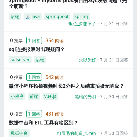
SpringBoot + mybatis-plus项目的SQL映射问题（完
全萌新？
后端
java
springboot
spring
银色_梦想哭了
7 月 31 日回答
0
1
354
投票
回答
阅读
sql连接报表时出现疑问？
sqlserver
后端
永以为好
7 月 31 日回答
0
1
542
投票
回答
阅读
微信小程序拍摄视频时长2分钟之后结束拍摄无响应？
小程序
前端
vue.js
黑暗的光明
7 月 30 日回答
0
1
431
投票
回答
阅读
数据中台和 ETL 工具有啥区别？
数据中台
粗眉毛的刺猬_r5Yeh
7 月 30 日回答