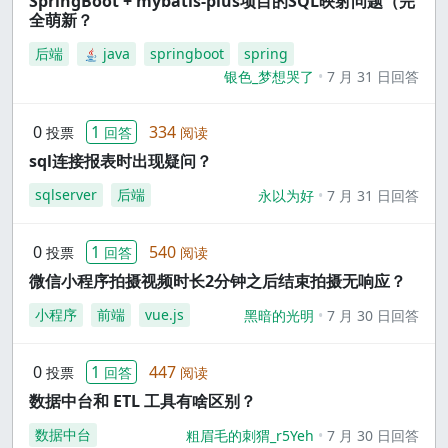
SpringBoot + mybatis-plus项目的SQL映射问题（完
全萌新？
后端
java
springboot
spring
银色_梦想哭了
7 月 31 日回答
0
1
334
投票
回答
阅读
sql连接报表时出现疑问？
sqlserver
后端
永以为好
7 月 31 日回答
0
1
540
投票
回答
阅读
微信小程序拍摄视频时长2分钟之后结束拍摄无响应？
小程序
前端
vue.js
黑暗的光明
7 月 30 日回答
0
1
447
投票
回答
阅读
数据中台和 ETL 工具有啥区别？
数据中台
粗眉毛的刺猬_r5Yeh
7 月 30 日回答