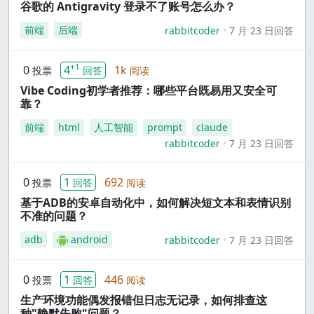
谷歌的 Antigravity 登录不了账号怎么办？
前端
后端
rabbitcoder
7 月 23 日回答
+1
0
4
1k
投票
回答
阅读
Vibe Coding初学者推荐：哪些平台既易用又安全可
靠？
前端
html
人工智能
prompt
claude
rabbitcoder
7 月 23 日回答
0
1
692
投票
回答
阅读
基于ADB的安卓自动化中，如何解决短文本和表情识别
不准的问题？
adb
android
rabbitcoder
7 月 23 日回答
0
1
446
投票
回答
阅读
生产环境功能偶发报错但日志无记录，如何排查这
种"静默失败"问题？