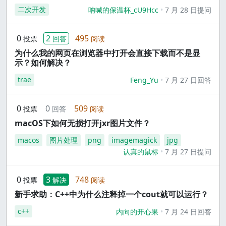
二次开发
呐喊的保温杯_cU9Hcc
7 月 28 日提问
0
2
495
投票
回答
阅读
为什么我的网页在浏览器中打开会直接下载而不是显
示？如何解决？
trae
Feng_Yu
7 月 27 日回答
0
0
509
投票
回答
阅读
macOS下如何无损打开jxr图片文件？
macos
图片处理
png
imagemagick
jpg
认真的鼠标
7 月 27 日提问
0
3
748
投票
解决
阅读
新手求助：C++中为什么注释掉一个cout就可以运行？
c++
内向的开心果
7 月 24 日回答