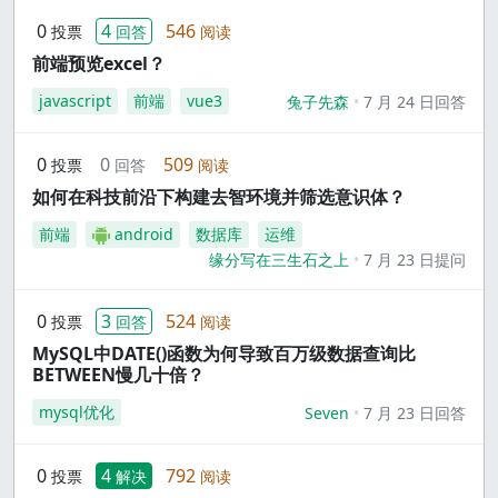
0
4
546
投票
回答
阅读
前端预览excel？
javascript
前端
vue3
兔子先森
7 月 24 日回答
0
0
509
投票
回答
阅读
如何在科技前沿下构建去智环境并筛选意识体？
前端
android
数据库
运维
缘分写在三生石之上
7 月 23 日提问
0
3
524
投票
回答
阅读
MySQL中DATE()函数为何导致百万级数据查询比
BETWEEN慢几十倍？
mysql优化
Seven
7 月 23 日回答
0
4
792
投票
解决
阅读