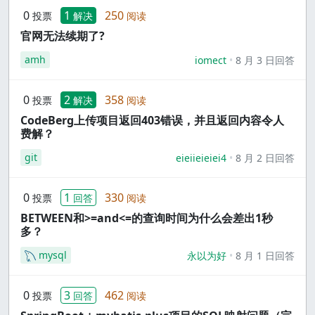
0
1
250
投票
解决
阅读
官网无法续期了?
amh
iomect
8 月 3 日回答
0
2
358
投票
解决
阅读
CodeBerg上传项目返回403错误，并且返回内容令人
费解？
git
eieiieieiei4
8 月 2 日回答
0
1
330
投票
回答
阅读
BETWEEN和>=and<=的查询时间为什么会差出1秒
多？
mysql
永以为好
8 月 1 日回答
0
3
462
投票
回答
阅读