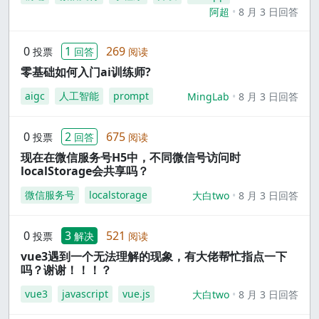
阿超
8 月 3 日回答
0
1
269
投票
回答
阅读
零基础如何入门ai训练师?
aigc
人工智能
prompt
MingLab
8 月 3 日回答
0
2
675
投票
回答
阅读
现在在微信服务号H5中，不同微信号访问时
localStorage会共享吗？
微信服务号
localstorage
大白two
8 月 3 日回答
0
3
521
投票
解决
阅读
vue3遇到一个无法理解的现象，有大佬帮忙指点一下
吗？谢谢！！！？
vue3
javascript
vue.js
大白two
8 月 3 日回答