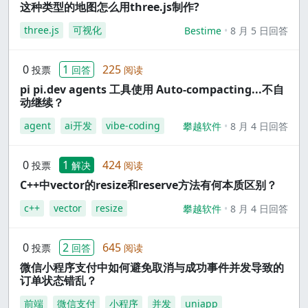
这种类型的地图怎么用three.js制作?
three.js
可视化
Bestime
8 月 5 日回答
0
1
225
投票
回答
阅读
pi pi.dev agents 工具使用 Auto-compacting...不自
动继续？
agent
ai开发
vibe-coding
攀越软件
8 月 4 日回答
0
1
424
投票
解决
阅读
C++中vector的resize和reserve方法有何本质区别？
c++
vector
resize
攀越软件
8 月 4 日回答
0
2
645
投票
回答
阅读
微信小程序支付中如何避免取消与成功事件并发导致的
订单状态错乱？
前端
微信支付
小程序
并发
uniapp