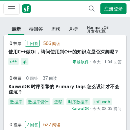
注册登录
HarmonyOS
最新
待回答
周榜
月榜
开发者社区
0
1
506
投票
回答
阅读
使用C++做Qt，请问使用到C++的知识点是否深奥呢？
c++
qt
攀越软件
今天 11:04 回答
0
0
37
投票
回答
阅读
KaiwuDB 时序引擎的 Primary Tags 怎么设计才不会
踩坑？
数据库
数据库设计
迁移
时序数据库
influxdb
KaiwuDB
今天 08:05 提问
0
2
627
投票
回答
阅读