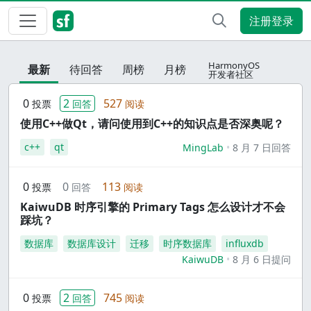
注册登录
HarmonyOS
最新
待回答
周榜
月榜
开发者社区
0
2
527
投票
回答
阅读
使用C++做Qt，请问使用到C++的知识点是否深奥呢？
c++
qt
MingLab
8 月 7 日回答
0
0
113
投票
回答
阅读
KaiwuDB 时序引擎的 Primary Tags 怎么设计才不会
踩坑？
数据库
数据库设计
迁移
时序数据库
influxdb
KaiwuDB
8 月 6 日提问
0
2
745
投票
回答
阅读