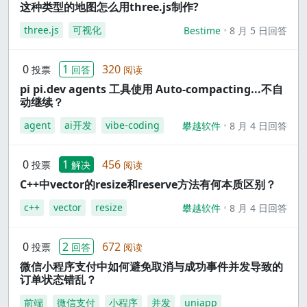
这种类型的地图怎么用three.js制作?
three.js
可视化
Bestime
8 月 5 日回答
0
1
320
投票
回答
阅读
pi pi.dev agents 工具使用 Auto-compacting...不自
动继续？
agent
ai开发
vibe-coding
攀越软件
8 月 4 日回答
0
1
456
投票
解决
阅读
C++中vector的resize和reserve方法有何本质区别？
c++
vector
resize
攀越软件
8 月 4 日回答
0
2
672
投票
回答
阅读
微信小程序支付中如何避免取消与成功事件并发导致的
订单状态错乱？
前端
微信支付
小程序
并发
uniapp