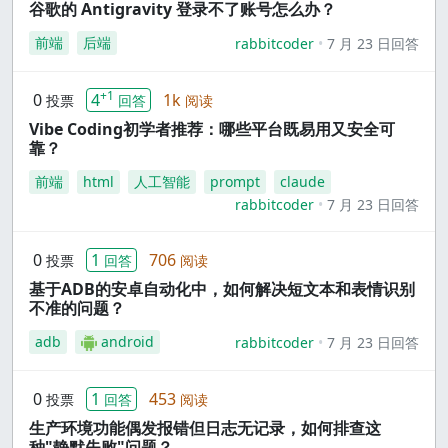
谷歌的 Antigravity 登录不了账号怎么办？
前端
后端
rabbitcoder
7 月 23 日回答
+1
0
4
1k
投票
回答
阅读
Vibe Coding初学者推荐：哪些平台既易用又安全可
靠？
前端
html
人工智能
prompt
claude
rabbitcoder
7 月 23 日回答
0
1
706
投票
回答
阅读
基于ADB的安卓自动化中，如何解决短文本和表情识别
不准的问题？
adb
android
rabbitcoder
7 月 23 日回答
0
1
453
投票
回答
阅读
生产环境功能偶发报错但日志无记录，如何排查这
种"静默失败"问题？