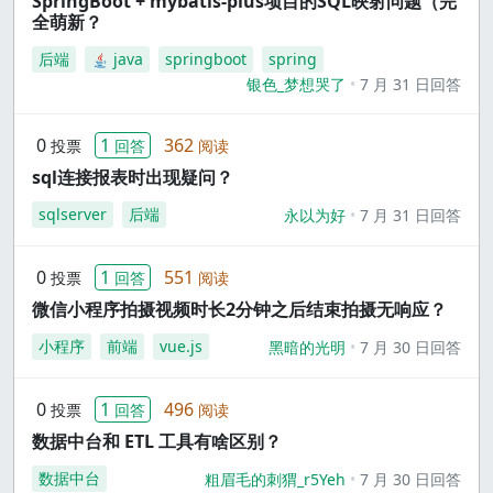
SpringBoot + mybatis-plus项目的SQL映射问题（完
全萌新？
后端
java
springboot
spring
银色_梦想哭了
7 月 31 日回答
0
1
362
投票
回答
阅读
sql连接报表时出现疑问？
sqlserver
后端
永以为好
7 月 31 日回答
0
1
551
投票
回答
阅读
微信小程序拍摄视频时长2分钟之后结束拍摄无响应？
小程序
前端
vue.js
黑暗的光明
7 月 30 日回答
0
1
496
投票
回答
阅读
数据中台和 ETL 工具有啥区别？
数据中台
粗眉毛的刺猬_r5Yeh
7 月 30 日回答