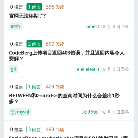
0
1
396
投票
解决
阅读
官网无法续期了?
amh
iomect
8 月 3 日回答
0
2
500
投票
解决
阅读
CodeBerg上传项目返回403错误，并且返回内容令人
费解？
git
eieiieieiei4
8 月 2 日回答
0
1
409
投票
回答
阅读
BETWEEN和>=and<=的查询时间为什么会差出1秒
多？
mysql
永以为好
8 月 1 日回答
0
3
493
投票
回答
阅读