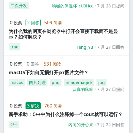
二次开发
呐喊的保温杯_cU9Hcc
7 月 28 日提问
0
2
509
投票
回答
阅读
为什么我的网页在浏览器中打开会直接下载而不是显
示？如何解决？
trae
Feng_Yu
7 月 27 日回答
0
0
531
投票
回答
阅读
macOS下如何无损打开jxr图片文件？
macos
图片处理
png
imagemagick
jpg
认真的鼠标
7 月 27 日提问
0
3
760
投票
解决
阅读
新手求助：C++中为什么注释掉一个cout就可以运行？
c++
内向的开心果
7 月 24 日回答