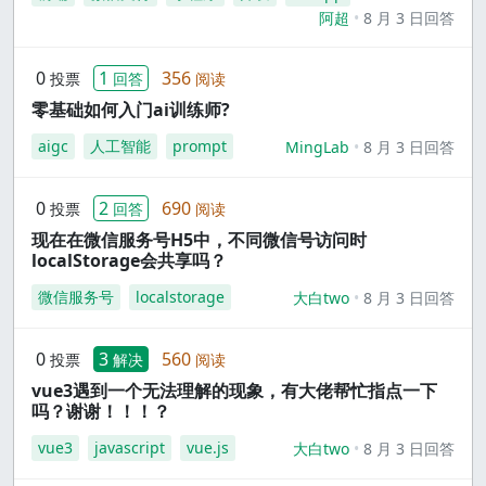
阿超
8 月 3 日回答
0
1
356
投票
回答
阅读
零基础如何入门ai训练师?
aigc
人工智能
prompt
MingLab
8 月 3 日回答
0
2
690
投票
回答
阅读
现在在微信服务号H5中，不同微信号访问时
localStorage会共享吗？
微信服务号
localstorage
大白two
8 月 3 日回答
0
3
560
投票
解决
阅读
vue3遇到一个无法理解的现象，有大佬帮忙指点一下
吗？谢谢！！！？
vue3
javascript
vue.js
大白two
8 月 3 日回答