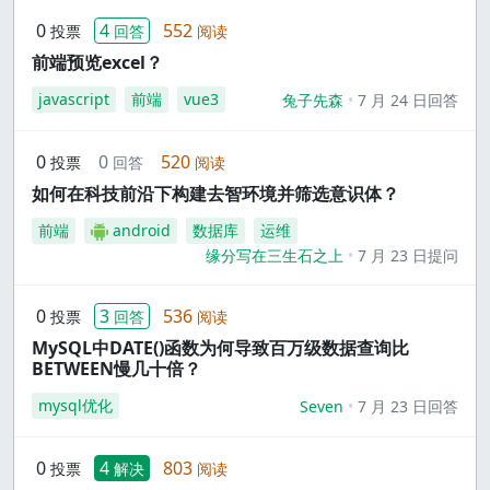
0
4
552
投票
回答
阅读
前端预览excel？
javascript
前端
vue3
兔子先森
7 月 24 日回答
0
0
520
投票
回答
阅读
如何在科技前沿下构建去智环境并筛选意识体？
前端
android
数据库
运维
缘分写在三生石之上
7 月 23 日提问
0
3
536
投票
回答
阅读
MySQL中DATE()函数为何导致百万级数据查询比
BETWEEN慢几十倍？
mysql优化
Seven
7 月 23 日回答
0
4
803
投票
解决
阅读