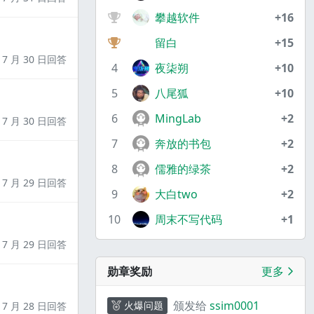
攀越软件
+16
留白
+15
7 月 30 日回答
4
夜柒朔
+10
5
八尾狐
+10
6
MingLab
+2
7 月 30 日回答
7
奔放的书包
+2
8
儒雅的绿茶
+2
7 月 29 日回答
9
大白two
+2
10
周末不写代码
+1
7 月 29 日回答
勋章奖励
更多
颁发给
ssim0001
火爆问题
7 月 28 日回答