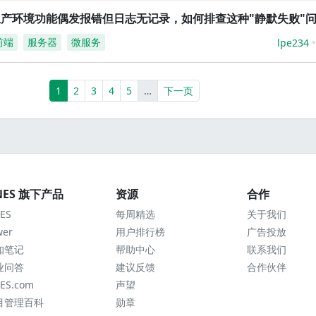
生产环境功能偶发报错但日志无记录，如何排查这种"静默失败"
前端
服务器
微服务
lpe234
(current)
More
1
2
3
4
5
…
下一页
NES 旗下产品
资源
合作
ES
每周精选
关于我们
wer
用户排行榜
广告投放
知笔记
帮助中心
联系我们
业问答
建议反馈
合作伙伴
ES.com
声望
目管理百科
勋章