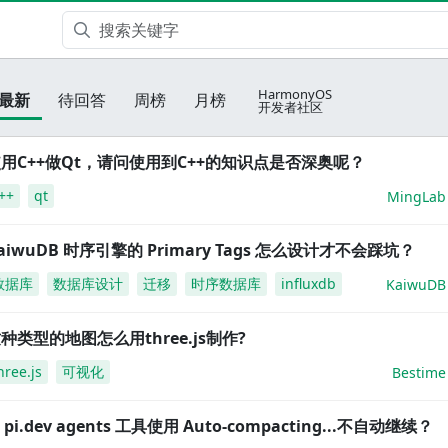
HarmonyOS
最新
待回答
周榜
月榜
开发者社区
用C++做Qt，请问使用到C++的知识点是否深奥呢？
++
qt
MingLab
aiwuDB 时序引擎的 Primary Tags 怎么设计才不会踩坑？
数据库
数据库设计
迁移
时序数据库
influxdb
KaiwuDB
种类型的地图怎么用three.js制作?
hree.js
可视化
Bestime
i pi.dev agents 工具使用 Auto-compacting...不自动继续？