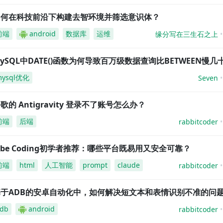
如何在科技前沿下构建去智环境并筛选意识体？
前端
android
数据库
运维
缘分写在三生石之上
ySQL中DATE()函数为何导致百万级数据查询比BETWEEN慢几
mysql优化
Seven
歌的 Antigravity 登录不了账号怎么办？
前端
后端
rabbitcoder
ibe Coding初学者推荐：哪些平台既易用又安全可靠？
前端
html
人工智能
prompt
claude
rabbitcoder
基于ADB的安卓自动化中，如何解决短文本和表情识别不准的问
db
android
rabbitcoder