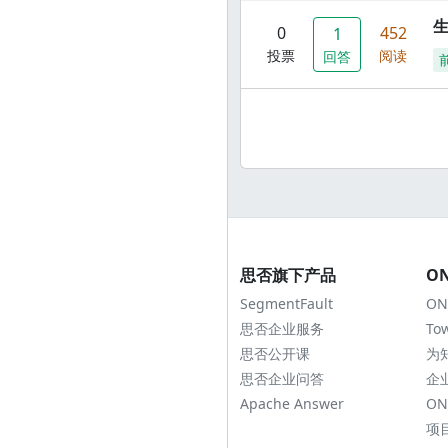
0
452
1
投票
阅读
回答
思否旗下产品
O
SegmentFault
ON
思否企业服务
To
思否公开课
为
思否企业问答
企
Apache Answer
ON
项