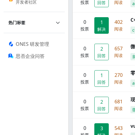
开发者社区
投票
阅读
回答
a
C
0
402
1
热门标签
投票
阅读
解决
c
ONES 研发管理
0
657
2
投票
阅读
思否企业问答
回答
零
0
270
1
投票
阅读
回答
a
现
0
681
2
投票
阅读
回答
0
543
3
投票
阅读