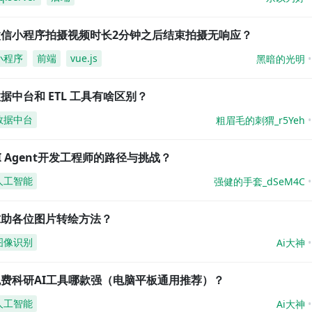
微信小程序拍摄视频时长2分钟之后结束拍摄无响应？
小程序
前端
vue.js
黑暗的光明
据中台和 ETL 工具有啥区别？
数据中台
粗眉毛的刺猬_r5Yeh
I Agent开发工程师的路径与挑战？
人工智能
强健的手套_dSeM4C
求助各位图片转绘方法？
图像识别
Ai大神
免费科研AI工具哪款强（电脑平板通用推荐）？
人工智能
Ai大神