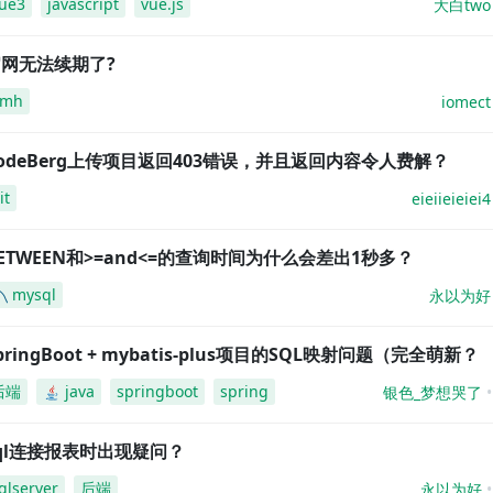
ue3
javascript
vue.js
大白two
网无法续期了?
amh
iomect
odeBerg上传项目返回403错误，并且返回内容令人费解？
it
eieiieieiei4
ETWEEN和>=and<=的查询时间为什么会差出1秒多？
mysql
永以为好
pringBoot + mybatis-plus项目的SQL映射问题（完全萌新？
后端
java
springboot
spring
银色_梦想哭了
ql连接报表时出现疑问？
qlserver
后端
永以为好