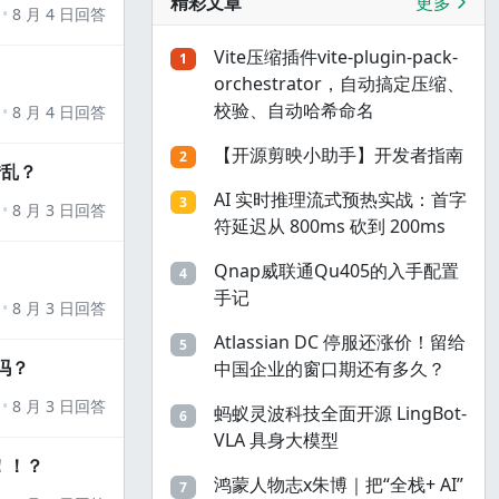
精彩文章
更多
8 月 4 日回答
Vite压缩插件vite-plugin-pack-
1
orchestrator，自动搞定压缩、
校验、自动哈希命名
8 月 4 日回答
【开源剪映小助手】开发者指南
2
错乱？
AI 实时推理流式预热实战：首字
3
8 月 3 日回答
符延迟从 800ms 砍到 200ms
Qnap威联通Qu405的入手配置
4
手记
8 月 3 日回答
Atlassian DC 停服还涨价！留给
5
吗？
中国企业的窗口期还有多久？
8 月 3 日回答
蚂蚁灵波科技全面开源 LingBot-
6
VLA 具身大模型
！！？
鸿蒙人物志x朱博｜把“全栈+ AI”
7