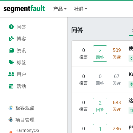
产品
社群
问答
问答
博客
使
0
509
资讯
2
投票
阅读
回答
c
标签
用户
K
0
0
67
投票
回答
阅读
活动
这
0
683
2
极客观点
投票
阅读
回答
t
项目管理
p
0
236
1
HarmonyOS