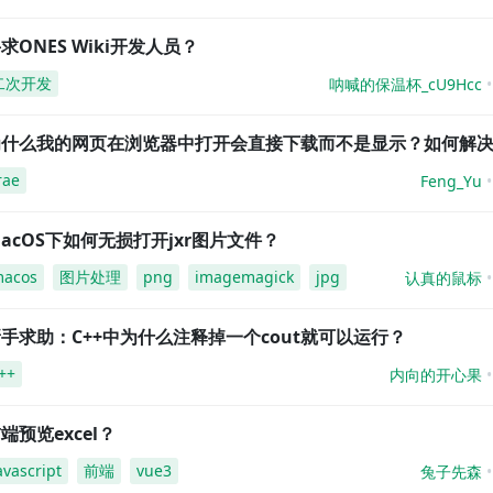
求ONES Wiki开发人员？
二次开发
呐喊的保温杯_cU9Hcc
为什么我的网页在浏览器中打开会直接下载而不是显示？如何解
rae
Feng_Yu
acOS下如何无损打开jxr图片文件？
acos
图片处理
png
imagemagick
jpg
认真的鼠标
手求助：C++中为什么注释掉一个cout就可以运行？
++
内向的开心果
端预览excel？
avascript
前端
vue3
兔子先森