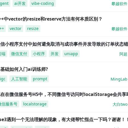
gent
ai开发
vibe-coding
攀越软件
++中vector的resize和reserve方法有何本质区别？
++
vector
resize
攀越软件
微信小程序支付中如何避免取消与成功事件并发导致的订单状态
前端
微信支付
小程序
并发
uniapp
阿超
基础如何入门ai训练师?
igc
人工智能
prompt
MingLab
在在微信服务号H5中，不同微信号访问时localStorage会共享
微信服务号
localstorage
大白two
vue3遇到一个无法理解的现象，有大佬帮忙指点一下吗？谢谢！