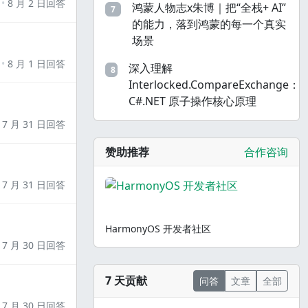
8 月 2 日回答
鸿蒙人物志x朱博｜把“全栈+ AI”
7
的能力，落到鸿蒙的每一个真实
场景
8 月 1 日回答
深入理解
8
Interlocked.CompareExchange：
C#.NET 原子操作核心原理
7 月 31 日回答
赞助推荐
合作咨询
7 月 31 日回答
HarmonyOS 开发者社区
7 月 30 日回答
7 天贡献
问答
文章
全部
7 月 30 日回答