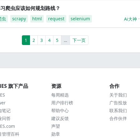
学习爬虫应该如何规划路线？
爬虫
scrapy
html
request
selenium
Ai大神
(current)
More
1
2
3
4
5
…
下一页
NES 旗下产品
资源
合作
ES
每周精选
关于我们
wer
用户排行榜
广告投放
知笔记
帮助中心
联系我们
业问答
建议反馈
合作伙伴
ES.com
声望
目管理百科
勋章