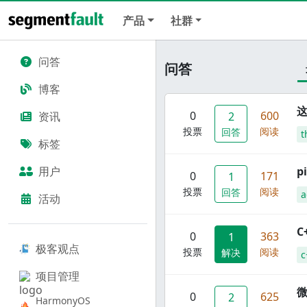
产品
社群
问答
问答
博客
这
0
600
资讯
2
投票
阅读
回答
t
标签
用户
p
0
171
1
投票
阅读
回答
a
活动
C
0
363
1
极客观点
投票
阅读
解决
c
项目管理
0
625
2
HarmonyOS