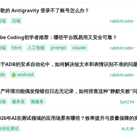
歌的 Antigravity 登录不了账号怎么办？
前端
后端
rabbitcoder
ibe Coding初学者推荐：哪些平台既易用又安全可靠？
前端
html
人工智能
prompt
claude
rabbitcoder
基于ADB的安卓自动化中，如何解决短文本和表情识别不准的问
db
android
rabbitcoder
生产环境功能偶发报错但日志无记录，如何排查这种"静默失败"
前端
服务器
微服务
lpe234
026年AI在测试领域的应用场景有哪些？效率提升与质量保障的
自动化测试
Ai大神