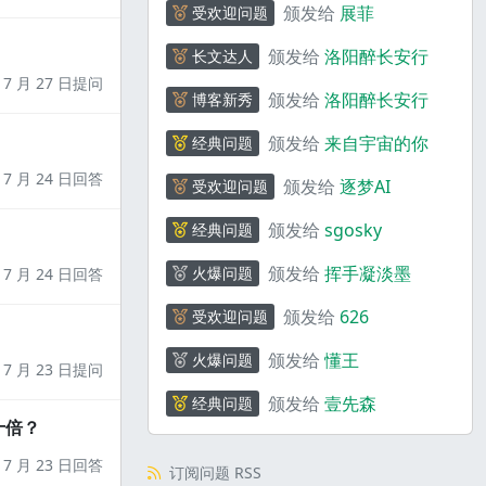
颁发给
展菲
受欢迎问题
颁发给
洛阳醉长安行
长文达人
7 月 27 日提问
颁发给
洛阳醉长安行
博客新秀
颁发给
来自宇宙的你
经典问题
7 月 24 日回答
颁发给
逐梦AI
受欢迎问题
颁发给
sgosky
经典问题
颁发给
挥手凝淡墨
火爆问题
7 月 24 日回答
颁发给
626
受欢迎问题
颁发给
懂王
火爆问题
7 月 23 日提问
颁发给
壹先森
经典问题
十倍？
7 月 23 日回答
订阅问题 RSS