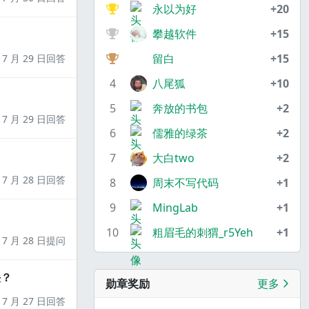
永以为好
+20
攀越软件
+15
留白
+15
7 月 29 日回答
4
八尾狐
+10
5
奔放的书包
+2
7 月 29 日回答
6
儒雅的绿茶
+2
7
大白two
+2
7 月 28 日回答
8
周末不写代码
+1
9
MingLab
+1
10
粗眉毛的刺猬_r5Yeh
+1
7 月 28 日提问
决？
勋章奖励
更多
7 月 27 日回答