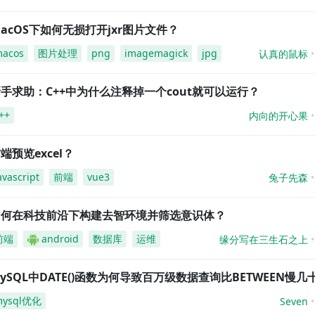
acOS下如何无损打开jxr图片文件？
acos
图片处理
png
imagemagick
jpg
认真的鼠标
手求助：C++中为什么注释掉一个cout就可以运行？
++
内向的开心果
端预览excel？
avascript
前端
vue3
兔子先森
如何在科技前沿下构建去智环境并筛选意识体？
前端
android
数据库
运维
缘分写在三生石之上
ySQL中DATE()函数为何导致百万级数据查询比BETWEEN慢几
mysql优化
Seven