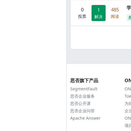
0
485
1
投票
阅读
解决
思否旗下产品
O
SegmentFault
ON
思否企业服务
To
思否公开课
为
思否企业问答
企
Apache Answer
ON
项