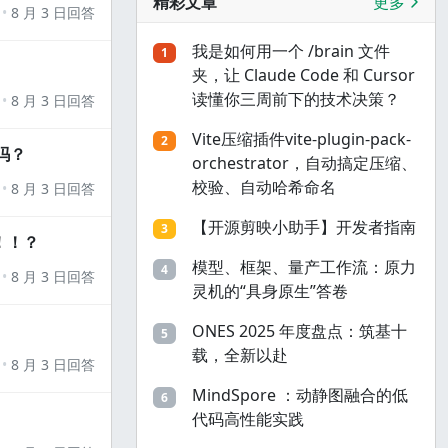
精彩文章
更多
8 月 3 日回答
我是如何用一个 /brain 文件
1
夹，让 Claude Code 和 Cursor
读懂你三周前下的技术决策？
8 月 3 日回答
Vite压缩插件vite-plugin-pack-
2
吗？
orchestrator，自动搞定压缩、
校验、自动哈希命名
8 月 3 日回答
【开源剪映小助手】开发者指南
3
！！？
模型、框架、量产工作流：原力
4
8 月 3 日回答
灵机的“具身原生”答卷
ONES 2025 年度盘点：筑基十
5
载，全新以赴
8 月 3 日回答
MindSpore ：动静图融合的低
6
代码高性能实践