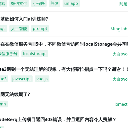
前端
微信支付
小程序
并发
uniapp
阿超
基础如何入门ai训练师?
igc
人工智能
prompt
MingLab
在在微信服务号H5中，不同微信号访问时localStorage会共享
微信服务号
localstorage
大白two
vue3遇到一个无法理解的现象，有大佬帮忙指点一下吗？谢谢！
ue3
javascript
vue.js
大白two
网无法续期了?
amh
iomect
odeBerg上传项目返回403错误，并且返回内容令人费解？