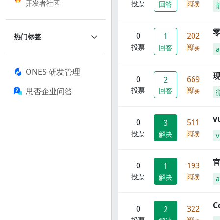
开发者社区
投票
阅读
回答
零
0
202
1
热门标签
投票
阅读
回答
a
ONES 研发管理
现
0
669
2
投票
阅读
思否企业问答
回答
0
511
3
投票
阅读
解决
v
官
0
193
1
投票
阅读
解决
C
0
322
2
投票
阅读