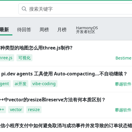
HarmonyOS
最新
待回答
周榜
月榜
开发者社区
种类型的地图怎么用three.js制作?
hree.js
可视化
Bestime
i pi.dev agents 工具使用 Auto-compacting...不自动继续？
gent
ai开发
vibe-coding
攀越软件
++中vector的resize和reserve方法有何本质区别？
++
vector
resize
攀越软件
微信小程序支付中如何避免取消与成功事件并发导致的订单状态