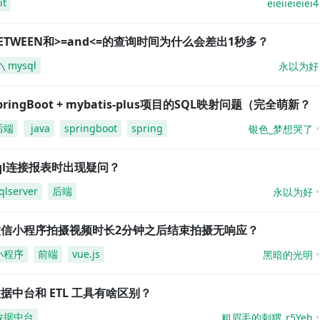
it
eieiieieiei4
ETWEEN和>=and<=的查询时间为什么会差出1秒多？
mysql
永以为好
pringBoot + mybatis-plus项目的SQL映射问题（完全萌新？
后端
java
springboot
spring
银色_梦想哭了
ql连接报表时出现疑问？
qlserver
后端
永以为好
微信小程序拍摄视频时长2分钟之后结束拍摄无响应？
小程序
前端
vue.js
黑暗的光明
据中台和 ETL 工具有啥区别？
数据中台
粗眉毛的刺猬_r5Yeh