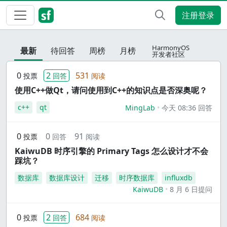
注册登录
HarmonyOS
最新
待回答
周榜
月榜
开发者社区
0
2
531
投票
回答
阅读
使用C++做Qt，请问使用到C++的知识点是否深奥呢？
c++
qt
MingLab
今天 08:36 回答
0
0
91
投票
回答
阅读
KaiwuDB 时序引擎的 Primary Tags 怎么设计才不会
踩坑？
数据库
数据库设计
迁移
时序数据库
influxdb
KaiwuDB
8 月 6 日提问
0
2
684
投票
回答
阅读