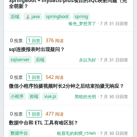
SpringBoot + mybatis-plus项目的SQL映射问题（完
全萌新？
后端
java
springboot
spring
银色_梦想哭了
7 月 31 日回答
0
1
376
投票
回答
阅读
sql连接报表时出现疑问？
sqlserver
后端
永以为好
7 月 31 日回答
0
1
542
投票
回答
阅读
微信小程序拍摄视频时长2分钟之后结束拍摄无响应？
小程序
前端
vue.js
黑暗的光明
7 月 30 日回答
0
1
477
投票
回答
阅读
数据中台和 ETL 工具有啥区别？
数据中台
粗眉毛的刺猬_r5Yeh
7 月 30 日回答