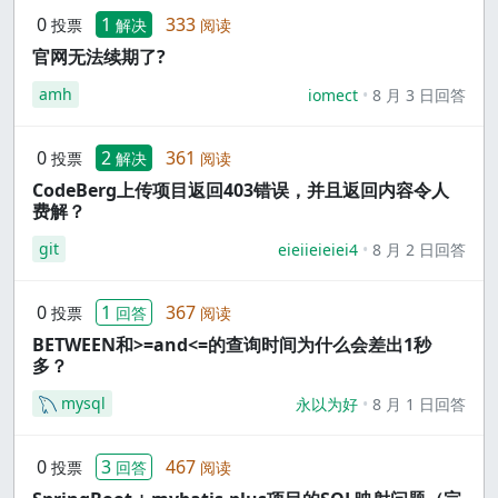
0
1
333
投票
解决
阅读
官网无法续期了?
amh
iomect
8 月 3 日回答
0
2
361
投票
解决
阅读
CodeBerg上传项目返回403错误，并且返回内容令人
费解？
git
eieiieieiei4
8 月 2 日回答
0
1
367
投票
回答
阅读
BETWEEN和>=and<=的查询时间为什么会差出1秒
多？
mysql
永以为好
8 月 1 日回答
0
3
467
投票
回答
阅读