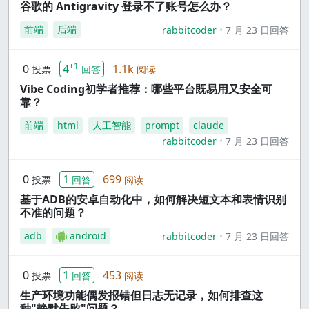
谷歌的 Antigravity 登录不了账号怎么办？
前端
后端
rabbitcoder
7 月 23 日回答
+1
0
4
1.1k
投票
回答
阅读
Vibe Coding初学者推荐：哪些平台既易用又安全可
靠？
前端
html
人工智能
prompt
claude
rabbitcoder
7 月 23 日回答
0
1
699
投票
回答
阅读
基于ADB的安卓自动化中，如何解决短文本和表情识别
不准的问题？
adb
android
rabbitcoder
7 月 23 日回答
0
1
453
投票
回答
阅读
生产环境功能偶发报错但日志无记录，如何排查这
种"静默失败"问题？