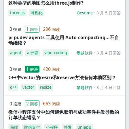
这种类型的地图怎么用three.js制作?
three.js
可视化
Bestime
8 月 5 日回答
0
1
296
投票
回答
阅读
pi pi.dev agents 工具使用 Auto-compacting...不自
动继续？
agent
ai开发
vibe-coding
攀越软件
8 月 4 日回答
0
1
420
投票
解决
阅读
C++中vector的resize和reserve方法有何本质区别？
c++
vector
resize
攀越软件
8 月 4 日回答
0
2
663
投票
回答
阅读
微信小程序支付中如何避免取消与成功事件并发导致的
订单状态错乱？
前端
微信支付
小程序
并发
uniapp