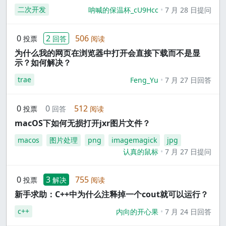
二次开发
呐喊的保温杯_cU9Hcc
7 月 28 日提问
0
2
506
投票
回答
阅读
为什么我的网页在浏览器中打开会直接下载而不是显
示？如何解决？
trae
Feng_Yu
7 月 27 日回答
0
0
512
投票
回答
阅读
macOS下如何无损打开jxr图片文件？
macos
图片处理
png
imagemagick
jpg
认真的鼠标
7 月 27 日提问
0
3
755
投票
解决
阅读
新手求助：C++中为什么注释掉一个cout就可以运行？
c++
内向的开心果
7 月 24 日回答