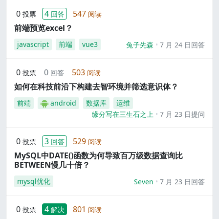
0
4
547
投票
回答
阅读
前端预览excel？
javascript
前端
vue3
兔子先森
7 月 24 日回答
0
0
503
投票
回答
阅读
如何在科技前沿下构建去智环境并筛选意识体？
前端
android
数据库
运维
缘分写在三生石之上
7 月 23 日提问
0
3
529
投票
回答
阅读
MySQL中DATE()函数为何导致百万级数据查询比
BETWEEN慢几十倍？
mysql优化
Seven
7 月 23 日回答
0
4
801
投票
解决
阅读