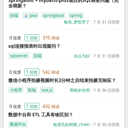
SpringBoot + mybatis-plus项目的SQL映射问题（完
全萌新？
后端
java
springboot
spring
银色_梦想哭了
7 月 31 日回答
0
1
375
投票
回答
阅读
sql连接报表时出现疑问？
sqlserver
后端
永以为好
7 月 31 日回答
0
1
542
投票
回答
阅读
微信小程序拍摄视频时长2分钟之后结束拍摄无响应？
小程序
前端
vue.js
黑暗的光明
7 月 30 日回答
0
1
432
投票
回答
阅读
数据中台和 ETL 工具有啥区别？
数据中台
粗眉毛的刺猬_r5Yeh
7 月 30 日回答