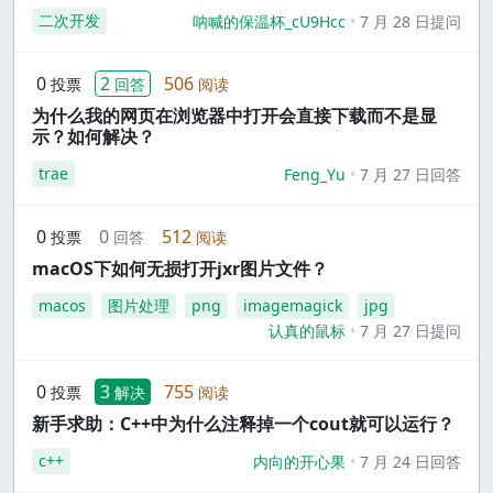
二次开发
呐喊的保温杯_cU9Hcc
7 月 28 日提问
0
2
506
投票
回答
阅读
为什么我的网页在浏览器中打开会直接下载而不是显
示？如何解决？
trae
Feng_Yu
7 月 27 日回答
0
0
512
投票
回答
阅读
macOS下如何无损打开jxr图片文件？
macos
图片处理
png
imagemagick
jpg
认真的鼠标
7 月 27 日提问
0
3
755
投票
解决
阅读
新手求助：C++中为什么注释掉一个cout就可以运行？
c++
内向的开心果
7 月 24 日回答