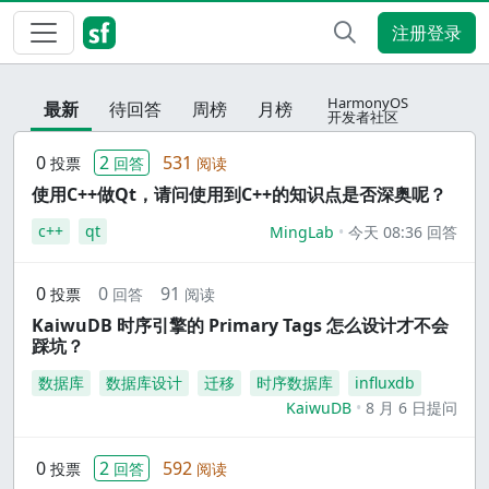
注册登录
HarmonyOS
最新
待回答
周榜
月榜
开发者社区
0
2
531
投票
回答
阅读
使用C++做Qt，请问使用到C++的知识点是否深奥呢？
c++
qt
MingLab
今天 08:36 回答
0
0
91
投票
回答
阅读
KaiwuDB 时序引擎的 Primary Tags 怎么设计才不会
踩坑？
数据库
数据库设计
迁移
时序数据库
influxdb
KaiwuDB
8 月 6 日提问
0
2
592
投票
回答
阅读