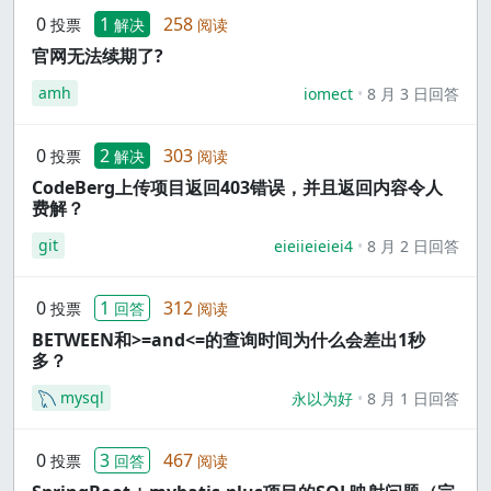
0
1
258
投票
解决
阅读
官网无法续期了?
amh
iomect
8 月 3 日回答
0
2
303
投票
解决
阅读
CodeBerg上传项目返回403错误，并且返回内容令人
费解？
git
eieiieieiei4
8 月 2 日回答
0
1
312
投票
回答
阅读
BETWEEN和>=and<=的查询时间为什么会差出1秒
多？
mysql
永以为好
8 月 1 日回答
0
3
467
投票
回答
阅读