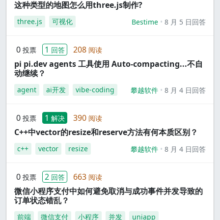
这种类型的地图怎么用three.js制作?
three.js
可视化
Bestime
8 月 5 日回答
0
1
208
投票
回答
阅读
pi pi.dev agents 工具使用 Auto-compacting...不自
动继续？
agent
ai开发
vibe-coding
攀越软件
8 月 4 日回答
0
1
390
投票
解决
阅读
C++中vector的resize和reserve方法有何本质区别？
c++
vector
resize
攀越软件
8 月 4 日回答
0
2
663
投票
回答
阅读
微信小程序支付中如何避免取消与成功事件并发导致的
订单状态错乱？
前端
微信支付
小程序
并发
uniapp