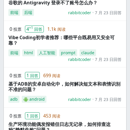
谷歌的 Antigravity 登录不了账号怎么办？
前端
后端
rabbitcoder
7 月 23 日回答
+1
0
4
1.1k
投票
回答
阅读
Vibe Coding初学者推荐：哪些平台既易用又安全可
靠？
前端
html
人工智能
prompt
claude
rabbitcoder
7 月 23 日回答
0
1
699
投票
回答
阅读
基于ADB的安卓自动化中，如何解决短文本和表情识别
不准的问题？
adb
android
rabbitcoder
7 月 23 日回答
0
1
453
投票
回答
阅读
生产环境功能偶发报错但日志无记录，如何排查这
种"静默失败"问题？