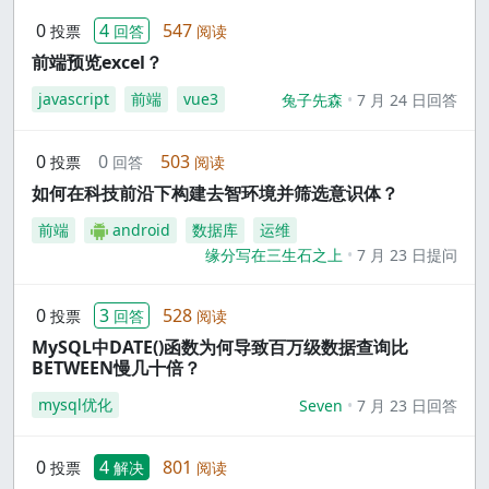
0
4
547
投票
回答
阅读
前端预览excel？
javascript
前端
vue3
兔子先森
7 月 24 日回答
0
0
503
投票
回答
阅读
如何在科技前沿下构建去智环境并筛选意识体？
前端
android
数据库
运维
缘分写在三生石之上
7 月 23 日提问
0
3
528
投票
回答
阅读
MySQL中DATE()函数为何导致百万级数据查询比
BETWEEN慢几十倍？
mysql优化
Seven
7 月 23 日回答
0
4
801
投票
解决
阅读