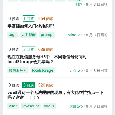
阿超
8 月 3 日回答
0
1
264
投票
回答
阅读
零基础如何入门ai训练师?
aigc
人工智能
prompt
MingLab
8 月 3 日回答
0
2
688
投票
回答
阅读
现在在微信服务号H5中，不同微信号访问时
localStorage会共享吗？
微信服务号
localstorage
大白two
8 月 3 日回答
0
3
520
投票
解决
阅读
vue3遇到一个无法理解的现象，有大佬帮忙指点一下
吗？谢谢！！！？
vue3
javascript
vue.js
大白two
8 月 3 日回答