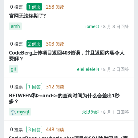
0
1
258
投票
解决
阅读
官网无法续期了?
amh
iomect
8 月 3 日回答
0
2
303
投票
解决
阅读
CodeBerg上传项目返回403错误，并且返回内容令人
费解？
git
eieiieieiei4
8 月 2 日回答
0
1
312
投票
回答
阅读
BETWEEN和>=and<=的查询时间为什么会差出1秒
多？
mysql
永以为好
8 月 1 日回答
0
3
448
投票
回答
阅读