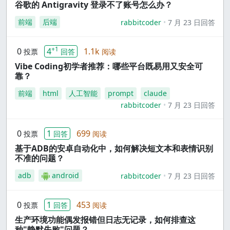
谷歌的 Antigravity 登录不了账号怎么办？
前端
后端
rabbitcoder
7 月 23 日回答
+1
0
4
1.1k
投票
回答
阅读
Vibe Coding初学者推荐：哪些平台既易用又安全可
靠？
前端
html
人工智能
prompt
claude
rabbitcoder
7 月 23 日回答
0
1
699
投票
回答
阅读
基于ADB的安卓自动化中，如何解决短文本和表情识别
不准的问题？
adb
android
rabbitcoder
7 月 23 日回答
0
1
453
投票
回答
阅读
生产环境功能偶发报错但日志无记录，如何排查这
种"静默失败"问题？