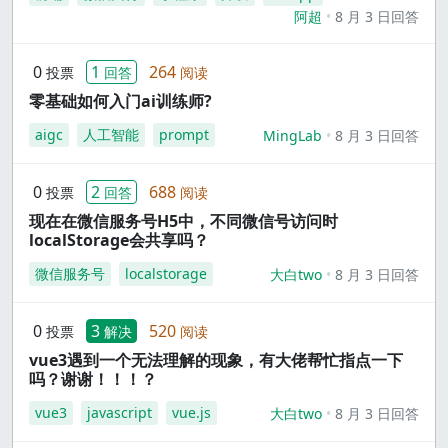
阿超
8 月 3 日回答
0
1
264
投票
回答
阅读
零基础如何入门ai训练师?
aigc
人工智能
prompt
MingLab
8 月 3 日回答
0
2
688
投票
回答
阅读
现在在微信服务号H5中，不同微信号访问时
localStorage会共享吗？
微信服务号
localstorage
大白two
8 月 3 日回答
0
3
520
投票
解决
阅读
vue3遇到一个无法理解的现象，有大佬帮忙指点一下
吗？谢谢！！！？
vue3
javascript
vue.js
大白two
8 月 3 日回答