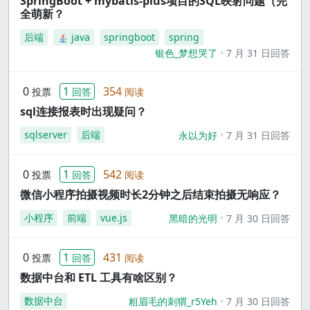
SpringBoot + mybatis-plus项目的SQL映射问题（完
全萌新？
后端
java
springboot
spring
银色_梦想哭了
7 月 31 日回答
0
1
354
投票
回答
阅读
sql连接报表时出现疑问？
sqlserver
后端
永以为好
7 月 31 日回答
0
1
542
投票
回答
阅读
微信小程序拍摄视频时长2分钟之后结束拍摄无响应？
小程序
前端
vue.js
黑暗的光明
7 月 30 日回答
0
1
431
投票
回答
阅读
数据中台和 ETL 工具有啥区别？
数据中台
粗眉毛的刺猬_r5Yeh
7 月 30 日回答