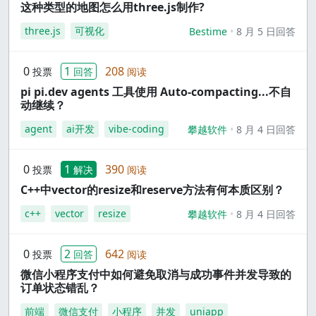
这种类型的地图怎么用three.js制作?
three.js
可视化
Bestime
8 月 5 日回答
0
1
208
投票
回答
阅读
pi pi.dev agents 工具使用 Auto-compacting...不自
动继续？
agent
ai开发
vibe-coding
攀越软件
8 月 4 日回答
0
1
390
投票
解决
阅读
C++中vector的resize和reserve方法有何本质区别？
c++
vector
resize
攀越软件
8 月 4 日回答
0
2
642
投票
回答
阅读
微信小程序支付中如何避免取消与成功事件并发导致的
订单状态错乱？
前端
微信支付
小程序
并发
uniapp