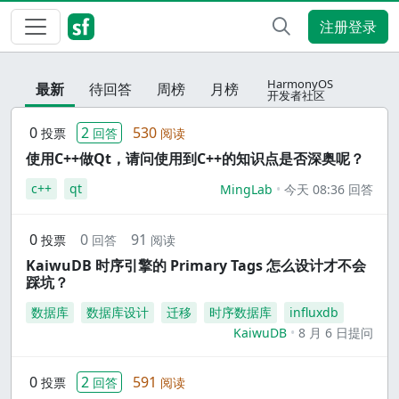
注册登录
HarmonyOS
最新
待回答
周榜
月榜
开发者社区
0
2
530
投票
回答
阅读
使用C++做Qt，请问使用到C++的知识点是否深奥呢？
c++
qt
MingLab
今天 08:36 回答
0
0
91
投票
回答
阅读
KaiwuDB 时序引擎的 Primary Tags 怎么设计才不会
踩坑？
数据库
数据库设计
迁移
时序数据库
influxdb
KaiwuDB
8 月 6 日提问
0
2
591
投票
回答
阅读