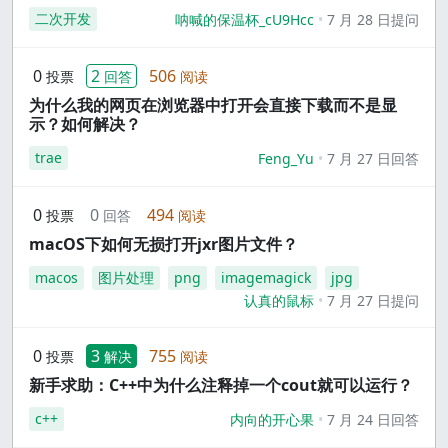
二次开发
呐喊的保温杯_cU9Hcc
7 月 28 日提问
0
2
506
投票
回答
阅读
为什么我的网页在浏览器中打开会直接下载而不是显
示？如何解决？
trae
Feng_Yu
7 月 27 日回答
0
0
494
投票
回答
阅读
macOS下如何无损打开jxr图片文件？
macos
图片处理
png
imagemagick
jpg
认真的鼠标
7 月 27 日提问
0
3
755
投票
解决
阅读
新手求助：C++中为什么注释掉一个cout就可以运行？
c++
内向的开心果
7 月 24 日回答