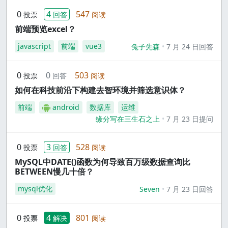
0
4
547
投票
回答
阅读
前端预览excel？
javascript
前端
vue3
兔子先森
7 月 24 日回答
0
0
503
投票
回答
阅读
如何在科技前沿下构建去智环境并筛选意识体？
前端
android
数据库
运维
缘分写在三生石之上
7 月 23 日提问
0
3
528
投票
回答
阅读
MySQL中DATE()函数为何导致百万级数据查询比
BETWEEN慢几十倍？
mysql优化
Seven
7 月 23 日回答
0
4
801
投票
解决
阅读