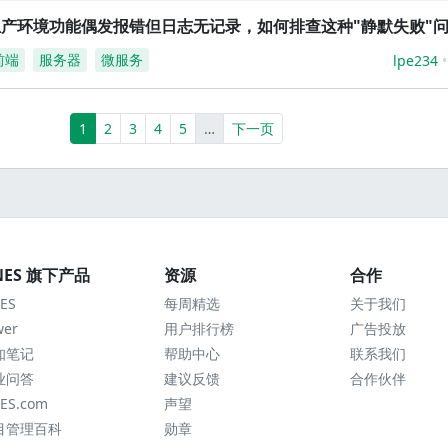
生产环境功能偶发报错但日志无记录，如何排查这种"静默失败"
前端
服务器
微服务
lpe234
(current)
More
1
2
3
4
5
…
下一页
NES 旗下产品
资源
合作
ES
每周精选
关于我们
wer
用户排行榜
广告投放
知笔记
帮助中心
联系我们
业问答
建议反馈
合作伙伴
ES.com
声望
目管理百科
勋章