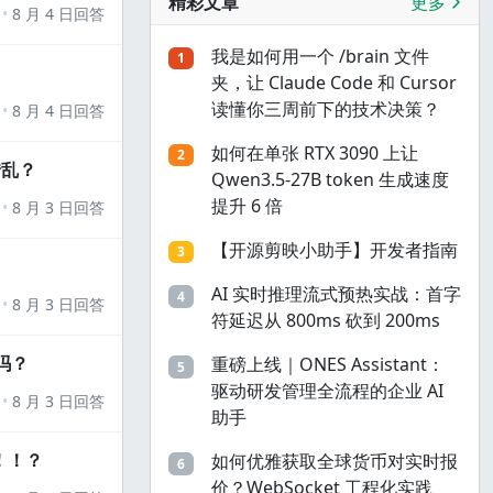
精彩文章
更多
8 月 4 日回答
我是如何用一个 /brain 文件
1
夹，让 Claude Code 和 Cursor
读懂你三周前下的技术决策？
8 月 4 日回答
如何在单张 RTX 3090 上让
2
错乱？
Qwen3.5-27B token 生成速度
提升 6 倍
8 月 3 日回答
【开源剪映小助手】开发者指南
3
AI 实时推理流式预热实战：首字
4
8 月 3 日回答
符延迟从 800ms 砍到 200ms
吗？
重磅上线｜ONES Assistant：
5
驱动研发管理全流程的企业 AI
8 月 3 日回答
助手
！！？
如何优雅获取全球货币对实时报
6
价？WebSocket 工程化实践