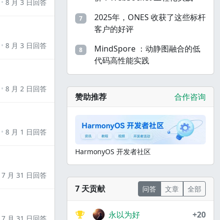
8 月 3 日回答
2025年，ONES 收获了这些标杆
7
客户的好评
8 月 3 日回答
MindSpore ：动静图融合的低
8
代码高性能实践
8 月 2 日回答
赞助推荐
合作咨询
8 月 1 日回答
HarmonyOS 开发者社区
7 月 31 日回答
7 天贡献
问答
文章
全部
永以为好
+20
7 月 31 日回答