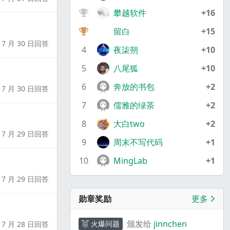
攀越软件
+16
留白
+15
7 月 30 日回答
4
夜柒朔
+10
5
八尾狐
+10
6
奔放的书包
+2
7 月 30 日回答
7
儒雅的绿茶
+2
8
大白two
+2
7 月 29 日回答
9
周末不写代码
+1
10
MingLab
+1
7 月 29 日回答
勋章奖励
更多
颁发给
jinnchen
火爆问题
7 月 28 日回答