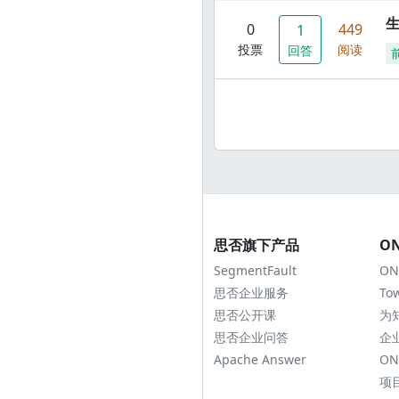
0
449
1
投票
阅读
回答
思否旗下产品
O
SegmentFault
ON
思否企业服务
To
思否公开课
为
思否企业问答
企
Apache Answer
ON
项