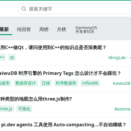
HarmonyOS
最新
待回答
周榜
月榜
开发者社区
用C++做Qt，请问使用到C++的知识点是否深奥呢？
++
qt
MingLab
aiwuDB 时序引擎的 Primary Tags 怎么设计才不会踩坑？
数据库
数据库设计
迁移
时序数据库
influxdb
KaiwuDB
种类型的地图怎么用three.js制作?
hree.js
可视化
Bestime
i pi.dev agents 工具使用 Auto-compacting...不自动继续？