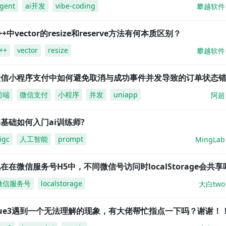
gent
ai开发
vibe-coding
攀越软件
++中vector的resize和reserve方法有何本质区别？
++
vector
resize
攀越软件
微信小程序支付中如何避免取消与成功事件并发导致的订单状态
前端
微信支付
小程序
并发
uniapp
阿超
基础如何入门ai训练师?
igc
人工智能
prompt
MingLab
在在微信服务号H5中，不同微信号访问时localStorage会共享
微信服务号
localstorage
大白two
vue3遇到一个无法理解的现象，有大佬帮忙指点一下吗？谢谢！