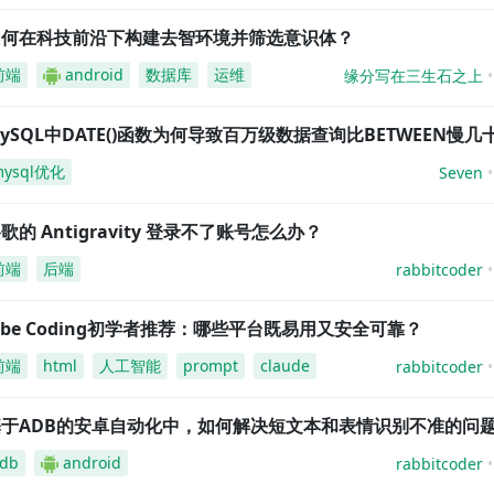
如何在科技前沿下构建去智环境并筛选意识体？
前端
android
数据库
运维
缘分写在三生石之上
ySQL中DATE()函数为何导致百万级数据查询比BETWEEN慢几
mysql优化
Seven
歌的 Antigravity 登录不了账号怎么办？
前端
后端
rabbitcoder
ibe Coding初学者推荐：哪些平台既易用又安全可靠？
前端
html
人工智能
prompt
claude
rabbitcoder
基于ADB的安卓自动化中，如何解决短文本和表情识别不准的问
db
android
rabbitcoder