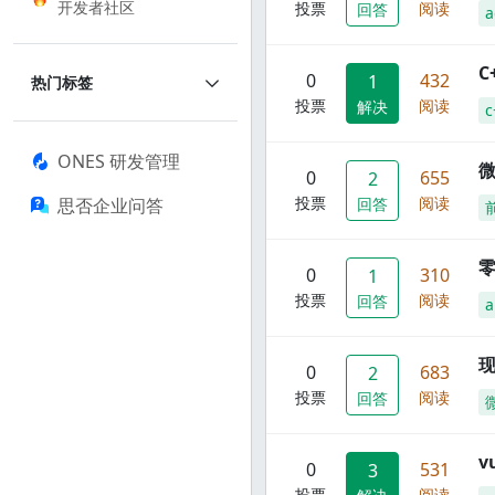
开发者社区
投票
阅读
回答
a
C
0
432
1
热门标签
投票
阅读
解决
c
ONES 研发管理
0
655
2
投票
阅读
思否企业问答
回答
零
0
310
1
投票
阅读
回答
a
现
0
683
2
投票
阅读
回答
0
531
3
投票
阅读