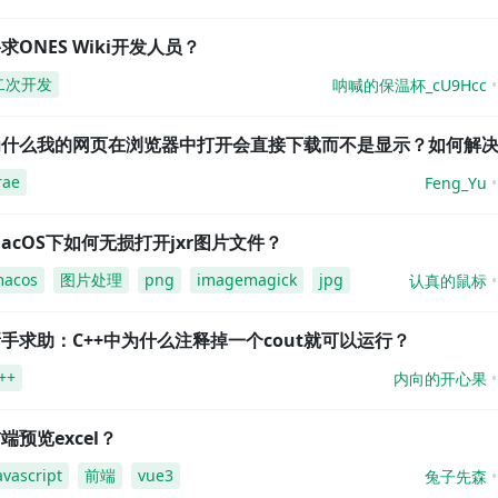
求ONES Wiki开发人员？
二次开发
呐喊的保温杯_cU9Hcc
为什么我的网页在浏览器中打开会直接下载而不是显示？如何解
rae
Feng_Yu
acOS下如何无损打开jxr图片文件？
acos
图片处理
png
imagemagick
jpg
认真的鼠标
手求助：C++中为什么注释掉一个cout就可以运行？
++
内向的开心果
端预览excel？
avascript
前端
vue3
兔子先森