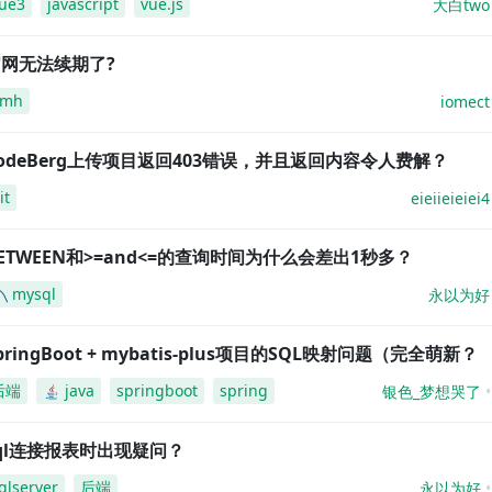
ue3
javascript
vue.js
大白two
网无法续期了?
amh
iomect
odeBerg上传项目返回403错误，并且返回内容令人费解？
it
eieiieieiei4
ETWEEN和>=and<=的查询时间为什么会差出1秒多？
mysql
永以为好
pringBoot + mybatis-plus项目的SQL映射问题（完全萌新？
后端
java
springboot
spring
银色_梦想哭了
ql连接报表时出现疑问？
qlserver
后端
永以为好