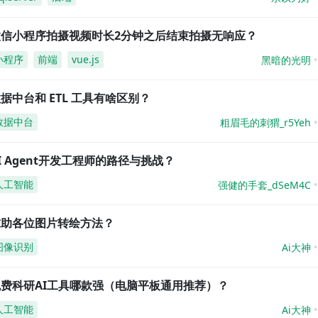
微信小程序拍摄视频时长2分钟之后结束拍摄无响应？
小程序
前端
vue.js
黑暗的光明
据中台和 ETL 工具有啥区别？
数据中台
粗眉毛的刺猬_r5Yeh
I Agent开发工程师的路径与挑战？
人工智能
强健的手套_dSeM4C
求助各位图片转绘方法？
图像识别
Ai大神
免费科研AI工具哪款强（电脑平板通用推荐）？
人工智能
Ai大神