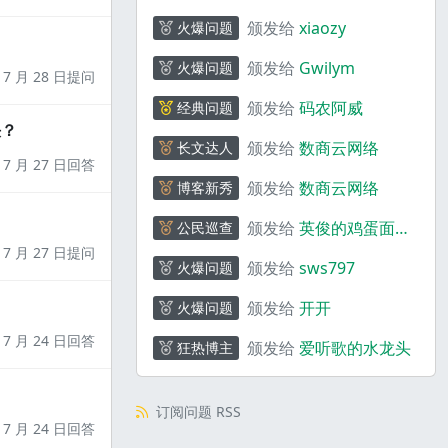
颁发给
xiaozy
火爆问题
颁发给
Gwilym
火爆问题
7 月 28 日提问
颁发给
码农阿威
经典问题
决？
颁发给
数商云网络
长文达人
7 月 27 日回答
颁发给
数商云网络
博客新秀
颁发给
英俊的鸡蛋面
公民巡查
_ebQ01y
7 月 27 日提问
颁发给
sws797
火爆问题
颁发给
开开
火爆问题
7 月 24 日回答
颁发给
爱听歌的水龙头
狂热博主
订阅问题 RSS
7 月 24 日回答