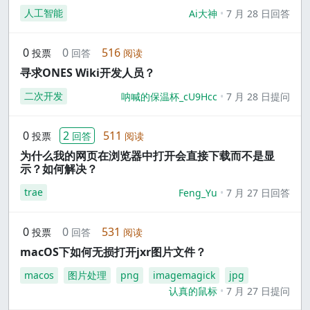
人工智能
Ai大神
7 月 28 日回答
0
0
516
投票
回答
阅读
寻求ONES Wiki开发人员？
二次开发
呐喊的保温杯_cU9Hcc
7 月 28 日提问
0
2
511
投票
回答
阅读
为什么我的网页在浏览器中打开会直接下载而不是显
示？如何解决？
trae
Feng_Yu
7 月 27 日回答
0
0
531
投票
回答
阅读
macOS下如何无损打开jxr图片文件？
macos
图片处理
png
imagemagick
jpg
认真的鼠标
7 月 27 日提问