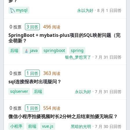
多？
mysql
永以为好
8 月 1 日回答
0
3
496
投票
回答
阅读
SpringBoot + mybatis-plus项目的SQL映射问题（完
全萌新？
后端
java
springboot
spring
银色_梦想哭了
7 月 31 日回答
0
1
363
投票
回答
阅读
sql连接报表时出现疑问？
sqlserver
后端
永以为好
7 月 31 日回答
0
1
554
投票
回答
阅读
微信小程序拍摄视频时长2分钟之后结束拍摄无响应？
小程序
前端
vue.js
黑暗的光明
7 月 30 日回答