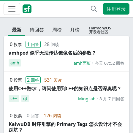
注册登录
HarmonyOS
最新
待回答
周榜
月榜
开发者社区
0
1
28
投票
回答
阅读
amhpod 似乎无法传达镜像名后的参数？
amh
amh面板
今天 07:52 回答
0
2
531
投票
回答
阅读
使用C++做Qt，请问使用到C++的知识点是否深奥呢？
c++
qt
MingLab
8 月 7 日回答
0
0
126
投票
回答
阅读
KaiwuDB 时序引擎的 Primary Tags 怎么设计才不会
踩坑？