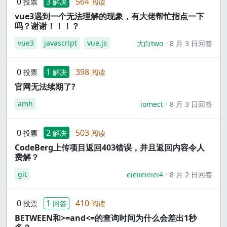
0
3
564
投票
解决
阅读
vue3遇到一个无法理解的现象，有大佬帮忙指点一下
吗？谢谢！！！？
vue3
javascript
vue.js
大白two
8 月 3 日回答
0
1
398
投票
解决
阅读
官网无法续期了?
amh
iomect
8 月 3 日回答
0
2
503
投票
解决
阅读
CodeBerg上传项目返回403错误，并且返回内容令人
费解？
git
eieiieieiei4
8 月 2 日回答
0
1
410
投票
回答
阅读
BETWEEN和>=and<=的查询时间为什么会差出1秒