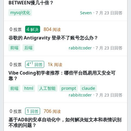
BETWEEN慢几十倍？
mysql优化
Seven
7 月 23 日回答
0
4
804
投票
解决
阅读
谷歌的 Antigravity 登录不了账号怎么办？
前端
后端
rabbitcoder
7 月 23 日回答
+1
0
4
1k
投票
回答
阅读
Vibe Coding初学者推荐：哪些平台既易用又安全可
靠？
前端
html
人工智能
prompt
claude
rabbitcoder
7 月 23 日回答
0
1
706
投票
回答
阅读
基于ADB的安卓自动化中，如何解决短文本和表情识别
不准的问题？