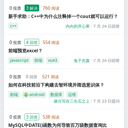
0
3
760
投票
解决
阅读
新手求助：C++中为什么注释掉一个cout就可以运行？
c++
内向的开心果
7 月 24 日回答
0
4
554
投票
回答
阅读
前端预览excel？
javascript
前端
vue3
兔子先森
7 月 24 日回答
0
0
521
投票
回答
阅读
如何在科技前沿下构建去智环境并筛选意识体？
前端
android
数据库
运维
缘分写在三生石之上
7 月 23 日提问
0
3
538
投票
回答
阅读
MySQL中DATE()函数为何导致百万级数据查询比