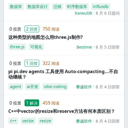
数据库
数据库设计
迁移
时序数据库
influxdb
KaiwuDB
8 月 6 日提问
0
2
750
投票
回答
阅读
这种类型的地图怎么用three.js制作?
three.js
可视化
Bestime
8 月 5 日回答
0
1
322
投票
回答
阅读
pi pi.dev agents 工具使用 Auto-compacting...不自
动继续？
agent
ai开发
vibe-coding
攀越软件
8 月 4 日回答
0
1
459
投票
解决
阅读
C++中vector的resize和reserve方法有何本质区别？
c++
vector
resize
攀越软件
8 月 4 日回答