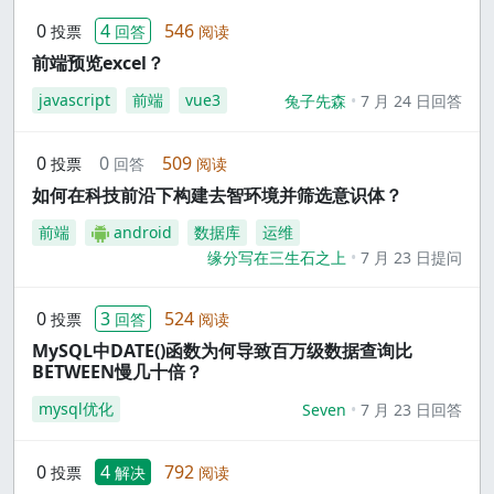
0
4
546
投票
回答
阅读
前端预览excel？
javascript
前端
vue3
兔子先森
7 月 24 日回答
0
0
509
投票
回答
阅读
如何在科技前沿下构建去智环境并筛选意识体？
前端
android
数据库
运维
缘分写在三生石之上
7 月 23 日提问
0
3
524
投票
回答
阅读
MySQL中DATE()函数为何导致百万级数据查询比
BETWEEN慢几十倍？
mysql优化
Seven
7 月 23 日回答
0
4
792
投票
解决
阅读