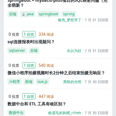
SpringBoot + mybatis-plus项目的SQL映射问题（完
全萌新？
后端
java
springboot
spring
银色_梦想哭了
7 月 31 日回答
0
1
334
投票
回答
阅读
sql连接报表时出现疑问？
sqlserver
后端
永以为好
7 月 31 日回答
0
1
540
投票
回答
阅读
微信小程序拍摄视频时长2分钟之后结束拍摄无响应？
小程序
前端
vue.js
黑暗的光明
7 月 30 日回答
0
1
447
投票
回答
阅读
数据中台和 ETL 工具有啥区别？
数据中台
粗眉毛的刺猬_r5Yeh
7 月 30 日回答