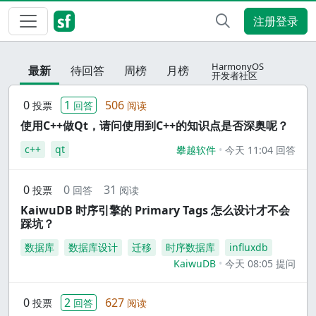
注册登录
HarmonyOS
最新
待回答
周榜
月榜
开发者社区
0
1
506
投票
回答
阅读
使用C++做Qt，请问使用到C++的知识点是否深奥呢？
c++
qt
攀越软件
今天 11:04 回答
0
0
31
投票
回答
阅读
KaiwuDB 时序引擎的 Primary Tags 怎么设计才不会
踩坑？
数据库
数据库设计
迁移
时序数据库
influxdb
KaiwuDB
今天 08:05 提问
0
2
627
投票
回答
阅读