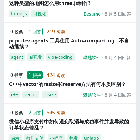
这种类型的地图怎么用three.js制作?
three.js
可视化
Bestime
8 月 5 日回答
0
1
219
投票
回答
阅读
pi pi.dev agents 工具使用 Auto-compacting...不自
动继续？
agent
ai开发
vibe-coding
攀越软件
8 月 4 日回答
0
1
424
投票
解决
阅读
C++中vector的resize和reserve方法有何本质区别？
c++
vector
resize
攀越软件
8 月 4 日回答
0
2
645
投票
回答
阅读
微信小程序支付中如何避免取消与成功事件并发导致的
订单状态错乱？
前端
微信支付
小程序
并发
uniapp