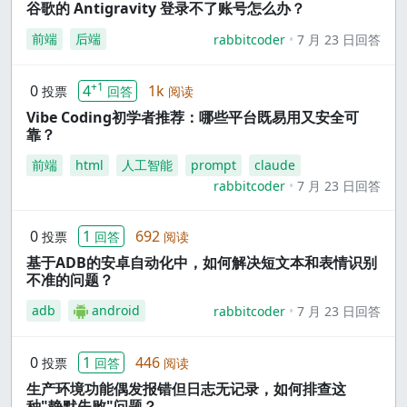
谷歌的 Antigravity 登录不了账号怎么办？
前端
后端
rabbitcoder
7 月 23 日回答
+1
0
4
1k
投票
回答
阅读
Vibe Coding初学者推荐：哪些平台既易用又安全可
靠？
前端
html
人工智能
prompt
claude
rabbitcoder
7 月 23 日回答
0
1
692
投票
回答
阅读
基于ADB的安卓自动化中，如何解决短文本和表情识别
不准的问题？
adb
android
rabbitcoder
7 月 23 日回答
0
1
446
投票
回答
阅读
生产环境功能偶发报错但日志无记录，如何排查这
种"静默失败"问题？