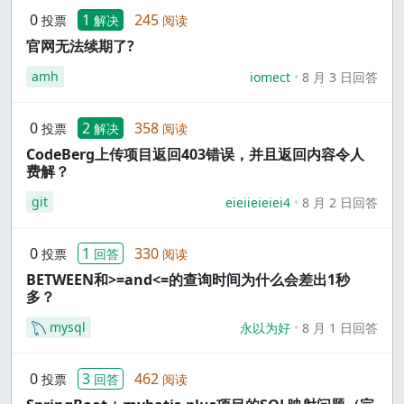
0
1
245
投票
解决
阅读
官网无法续期了?
amh
iomect
8 月 3 日回答
0
2
358
投票
解决
阅读
CodeBerg上传项目返回403错误，并且返回内容令人
费解？
git
eieiieieiei4
8 月 2 日回答
0
1
330
投票
回答
阅读
BETWEEN和>=and<=的查询时间为什么会差出1秒
多？
mysql
永以为好
8 月 1 日回答
0
3
462
投票
回答
阅读