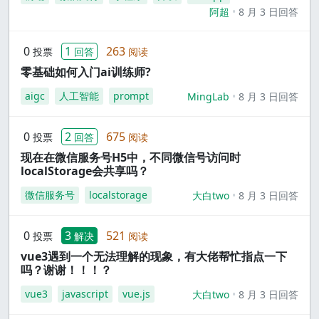
阿超
8 月 3 日回答
0
1
263
投票
回答
阅读
零基础如何入门ai训练师?
aigc
人工智能
prompt
MingLab
8 月 3 日回答
0
2
675
投票
回答
阅读
现在在微信服务号H5中，不同微信号访问时
localStorage会共享吗？
微信服务号
localstorage
大白two
8 月 3 日回答
0
3
521
投票
解决
阅读
vue3遇到一个无法理解的现象，有大佬帮忙指点一下
吗？谢谢！！！？
vue3
javascript
vue.js
大白two
8 月 3 日回答