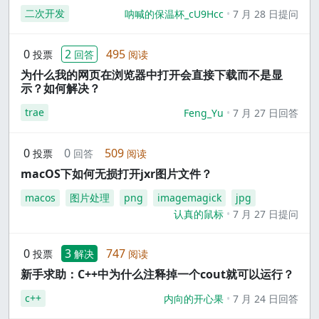
二次开发
呐喊的保温杯_cU9Hcc
7 月 28 日提问
0
2
495
投票
回答
阅读
为什么我的网页在浏览器中打开会直接下载而不是显
示？如何解决？
trae
Feng_Yu
7 月 27 日回答
0
0
509
投票
回答
阅读
macOS下如何无损打开jxr图片文件？
macos
图片处理
png
imagemagick
jpg
认真的鼠标
7 月 27 日提问
0
3
747
投票
解决
阅读
新手求助：C++中为什么注释掉一个cout就可以运行？
c++
内向的开心果
7 月 24 日回答