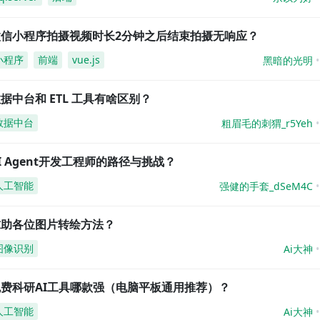
微信小程序拍摄视频时长2分钟之后结束拍摄无响应？
小程序
前端
vue.js
黑暗的光明
据中台和 ETL 工具有啥区别？
数据中台
粗眉毛的刺猬_r5Yeh
I Agent开发工程师的路径与挑战？
人工智能
强健的手套_dSeM4C
求助各位图片转绘方法？
图像识别
Ai大神
免费科研AI工具哪款强（电脑平板通用推荐）？
人工智能
Ai大神