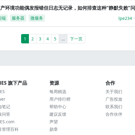
生产环境功能偶发报错但日志无记录，如何排查这种"静默失败"
前端
服务器
微服务
lpe234
(current)
More
1
2
3
4
5
…
下一页
NES 旗下产品
资源
合作
ES
每周精选
关于我们
wer
用户排行榜
广告投放
知笔记
帮助中心
联系我们
业问答
建议反馈
合作伙伴
ES.com
声望
目管理百科
勋章