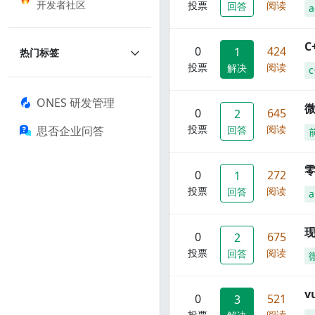
开发者社区
投票
阅读
回答
a
C
0
424
1
热门标签
投票
阅读
解决
c
ONES 研发管理
0
645
2
投票
阅读
思否企业问答
回答
零
0
272
1
投票
阅读
回答
a
现
0
675
2
投票
阅读
回答
0
521
3
投票
阅读