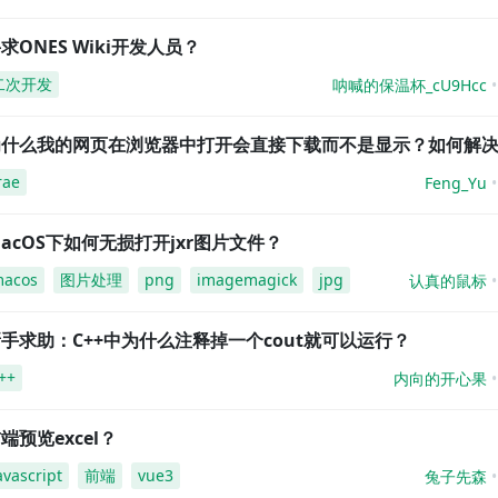
求ONES Wiki开发人员？
二次开发
呐喊的保温杯_cU9Hcc
为什么我的网页在浏览器中打开会直接下载而不是显示？如何解
rae
Feng_Yu
acOS下如何无损打开jxr图片文件？
acos
图片处理
png
imagemagick
jpg
认真的鼠标
手求助：C++中为什么注释掉一个cout就可以运行？
++
内向的开心果
端预览excel？
avascript
前端
vue3
兔子先森