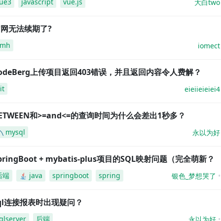
ue3
javascript
vue.js
大白two
网无法续期了?
amh
iomect
odeBerg上传项目返回403错误，并且返回内容令人费解？
it
eieiieieiei4
ETWEEN和>=and<=的查询时间为什么会差出1秒多？
mysql
永以为好
pringBoot + mybatis-plus项目的SQL映射问题（完全萌新？
后端
java
springboot
spring
银色_梦想哭了
ql连接报表时出现疑问？
qlserver
后端
永以为好