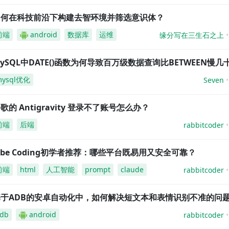
如何在科技前沿下构建去智环境并筛选意识体？
前端
android
数据库
运维
缘分写在三生石之上
ySQL中DATE()函数为何导致百万级数据查询比BETWEEN慢几
mysql优化
Seven
歌的 Antigravity 登录不了账号怎么办？
前端
后端
rabbitcoder
ibe Coding初学者推荐：哪些平台既易用又安全可靠？
前端
html
人工智能
prompt
claude
rabbitcoder
基于ADB的安卓自动化中，如何解决短文本和表情识别不准的问
db
android
rabbitcoder