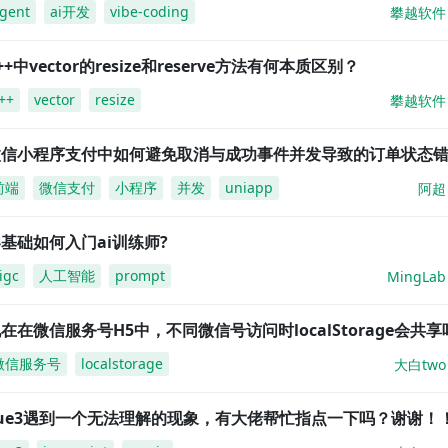
gent
ai开发
vibe-coding
攀越软件
++中vector的resize和reserve方法有何本质区别？
++
vector
resize
攀越软件
微信小程序支付中如何避免取消与成功事件并发导致的订单状态
前端
微信支付
小程序
并发
uniapp
阿超
基础如何入门ai训练师?
igc
人工智能
prompt
MingLab
在在微信服务号H5中，不同微信号访问时localStorage会共享
微信服务号
localstorage
大白two
vue3遇到一个无法理解的现象，有大佬帮忙指点一下吗？谢谢！