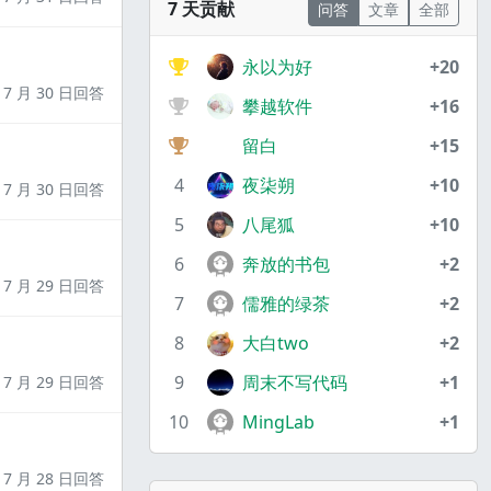
7 天贡献
问答
文章
全部
永以为好
+20
7 月 30 日回答
攀越软件
+16
留白
+15
4
夜柒朔
+10
7 月 30 日回答
5
八尾狐
+10
6
奔放的书包
+2
7 月 29 日回答
7
儒雅的绿茶
+2
8
大白two
+2
9
周末不写代码
+1
7 月 29 日回答
10
MingLab
+1
7 月 28 日回答