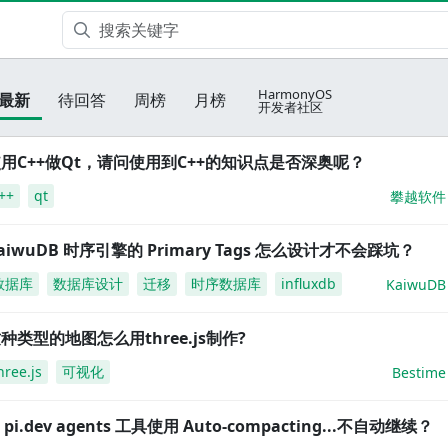
HarmonyOS
最新
待回答
周榜
月榜
开发者社区
用C++做Qt，请问使用到C++的知识点是否深奥呢？
++
qt
攀越软件
aiwuDB 时序引擎的 Primary Tags 怎么设计才不会踩坑？
数据库
数据库设计
迁移
时序数据库
influxdb
KaiwuDB
种类型的地图怎么用three.js制作?
hree.js
可视化
Bestime
i pi.dev agents 工具使用 Auto-compacting...不自动继续？