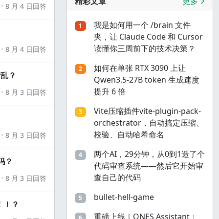
精彩文章
更多
8 月 4 日回答
我是如何用一个 /brain 文件
1
夹，让 Claude Code 和 Cursor
读懂你三周前下的技术决策？
8 月 4 日回答
如何在单张 RTX 3090 上让
2
错乱？
Qwen3.5-27B token 生成速度
提升 6 倍
8 月 3 日回答
Vite压缩插件vite-plugin-pack-
3
orchestrator，自动搞定压缩、
校验、自动哈希命名
8 月 3 日回答
两个AI，29分钟，从0到1造了个
4
吗？
代码审查系统——然后它开始审
查自己的代码
8 月 3 日回答
bullet-hell-game
5
！！？
重磅上线｜ONES Assistant：
6