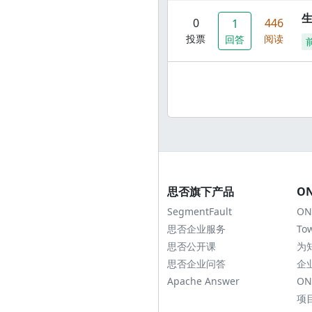
0
446
1
投票
阅读
回答
思否旗下产品
O
SegmentFault
ON
思否企业服务
To
思否公开课
为
思否企业问答
企
Apache Answer
ON
项