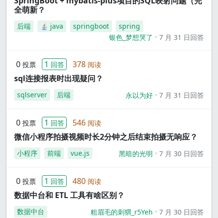
SpringBoot + mybatis-plus项目的SQL映射问题（完
全萌新？
后端
java
springboot
spring
银色_梦想哭了
7 月 31 日回答
0
1
378
投票
回答
阅读
sql连接报表时出现疑问？
sqlserver
后端
永以为好
7 月 31 日回答
0
1
546
投票
回答
阅读
微信小程序拍摄视频时长2分钟之后结束拍摄无响应？
小程序
前端
vue.js
黑暗的光明
7 月 30 日回答
0
1
480
投票
回答
阅读
数据中台和 ETL 工具有啥区别？
数据中台
粗眉毛的刺猬_r5Yeh
7 月 30 日回答