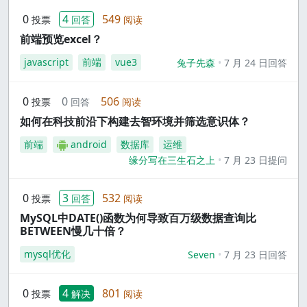
0
4
549
投票
回答
阅读
前端预览excel？
javascript
前端
vue3
兔子先森
7 月 24 日回答
0
0
506
投票
回答
阅读
如何在科技前沿下构建去智环境并筛选意识体？
前端
android
数据库
运维
缘分写在三生石之上
7 月 23 日提问
0
3
532
投票
回答
阅读
MySQL中DATE()函数为何导致百万级数据查询比
BETWEEN慢几十倍？
mysql优化
Seven
7 月 23 日回答
0
4
801
投票
解决
阅读