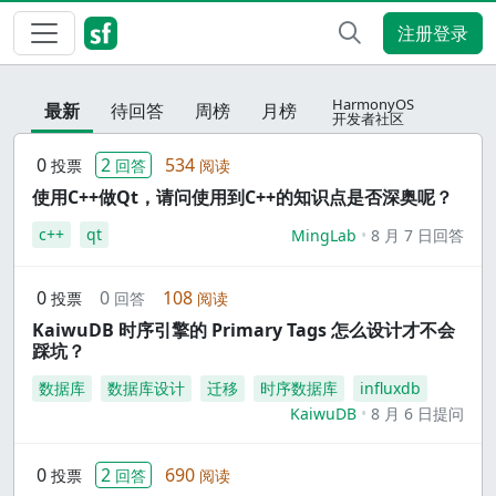
注册登录
HarmonyOS
最新
待回答
周榜
月榜
开发者社区
0
2
534
投票
回答
阅读
使用C++做Qt，请问使用到C++的知识点是否深奥呢？
c++
qt
MingLab
8 月 7 日回答
0
0
108
投票
回答
阅读
KaiwuDB 时序引擎的 Primary Tags 怎么设计才不会
踩坑？
数据库
数据库设计
迁移
时序数据库
influxdb
KaiwuDB
8 月 6 日提问
0
2
690
投票
回答
阅读