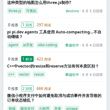
这种类型的地图怎么用three.js制作?
three.js
可视化
Bestime
8 月 5 日回答
0
1
297
投票
回答
阅读
pi pi.dev agents 工具使用 Auto-compacting...不自
动继续？
agent
ai开发
vibe-coding
攀越软件
8 月 4 日回答
0
1
422
投票
解决
阅读
C++中vector的resize和reserve方法有何本质区别？
c++
vector
resize
攀越软件
8 月 4 日回答
0
2
666
投票
回答
阅读
微信小程序支付中如何避免取消与成功事件并发导致的
订单状态错乱？
前端
微信支付
小程序
并发
uniapp