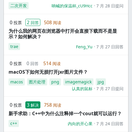
二次开发
呐喊的保温杯_cU9Hcc
7 月 28 日提问
0
2
508
投票
回答
阅读
为什么我的网页在浏览器中打开会直接下载而不是显
示？如何解决？
trae
Feng_Yu
7 月 27 日回答
0
0
514
投票
回答
阅读
macOS下如何无损打开jxr图片文件？
macos
图片处理
png
imagemagick
jpg
认真的鼠标
7 月 27 日提问
0
3
758
投票
解决
阅读
新手求助：C++中为什么注释掉一个cout就可以运行？
c++
内向的开心果
7 月 24 日回答