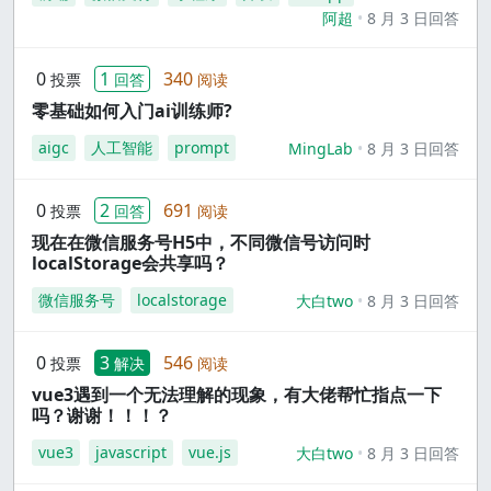
阿超
8 月 3 日回答
0
1
340
投票
回答
阅读
零基础如何入门ai训练师?
aigc
人工智能
prompt
MingLab
8 月 3 日回答
0
2
691
投票
回答
阅读
现在在微信服务号H5中，不同微信号访问时
localStorage会共享吗？
微信服务号
localstorage
大白two
8 月 3 日回答
0
3
546
投票
解决
阅读
vue3遇到一个无法理解的现象，有大佬帮忙指点一下
吗？谢谢！！！？
vue3
javascript
vue.js
大白two
8 月 3 日回答