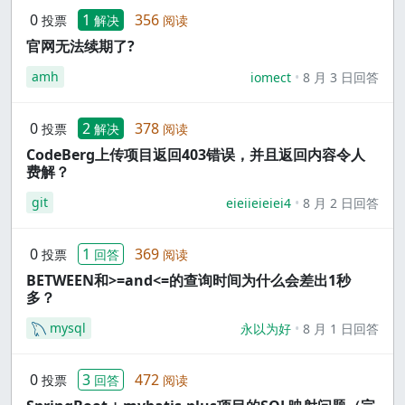
0
1
356
投票
解决
阅读
官网无法续期了?
amh
iomect
8 月 3 日回答
0
2
378
投票
解决
阅读
CodeBerg上传项目返回403错误，并且返回内容令人
费解？
git
eieiieieiei4
8 月 2 日回答
0
1
369
投票
回答
阅读
BETWEEN和>=and<=的查询时间为什么会差出1秒
多？
mysql
永以为好
8 月 1 日回答
0
3
472
投票
回答
阅读