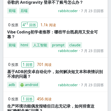
谷歌的 Antigravity 登录不了账号怎么办？
前端
后端
rabbitcoder
7 月 23 日回答
+1
0
4
1.1k
投票
回答
阅读
Vibe Coding初学者推荐：哪些平台既易用又安全可
靠？
前端
html
人工智能
prompt
claude
rabbitcoder
7 月 23 日回答
0
1
701
投票
回答
阅读
基于ADB的安卓自动化中，如何解决短文本和表情识别
不准的问题？
adb
android
rabbitcoder
7 月 23 日回答
0
1
456
投票
回答
阅读
生产环境功能偶发报错但日志无记录，如何排查这
种"静默失败"问题？