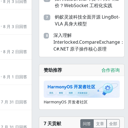
8 月 3 日回答
价？WebSocket 工程化实践
蚂蚁灵波科技全面开源 LingBot-
7
VLA 具身大模型
8 月 3 日回答
深入理解
8
Interlocked.CompareExchange：
C#.NET 原子操作核心原理
8 月 2 日回答
赞助推荐
合作咨询
8 月 1 日回答
7 月 31 日回答
HarmonyOS 开发者社区
7 天贡献
问答
文章
全部
7 月 31 日回答