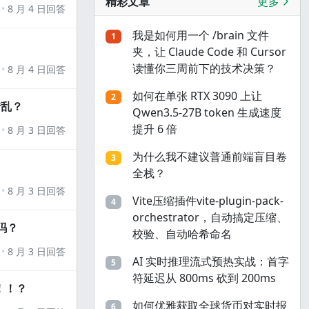
精彩文章
更多
8 月 4 日回答
我是如何用一个 /brain 文件
1
夹，让 Claude Code 和 Cursor
读懂你三周前下的技术决策？
8 月 4 日回答
如何在单张 RTX 3090 上让
2
错乱？
Qwen3.5-27B token 生成速度
提升 6 倍
8 月 3 日回答
为什么我不建议普通前端盲目卷
3
全栈？
8 月 3 日回答
Vite压缩插件vite-plugin-pack-
4
orchestrator，自动搞定压缩、
吗？
校验、自动哈希命名
8 月 3 日回答
AI 实时推理流式预热实战：首字
5
符延迟从 800ms 砍到 200ms
！！？
如何优雅获取全球货币对实时报
6