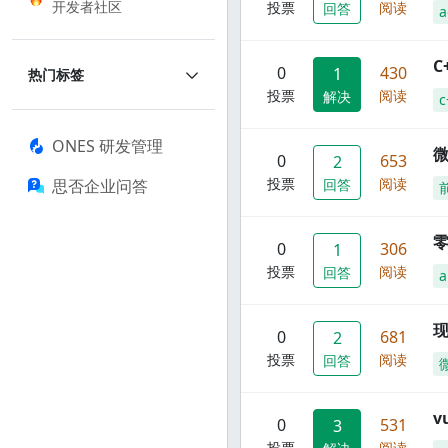
开发者社区
投票
阅读
回答
a
C
0
430
1
热门标签
投票
阅读
解决
c
ONES 研发管理
0
653
2
投票
阅读
思否企业问答
回答
零
0
306
1
投票
阅读
回答
a
现
0
681
2
投票
阅读
回答
0
531
3
投票
阅读