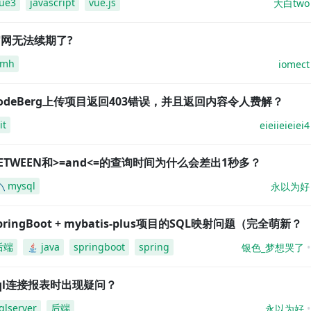
ue3
javascript
vue.js
大白two
网无法续期了?
amh
iomect
odeBerg上传项目返回403错误，并且返回内容令人费解？
it
eieiieieiei4
ETWEEN和>=and<=的查询时间为什么会差出1秒多？
mysql
永以为好
pringBoot + mybatis-plus项目的SQL映射问题（完全萌新？
后端
java
springboot
spring
银色_梦想哭了
ql连接报表时出现疑问？
qlserver
后端
永以为好