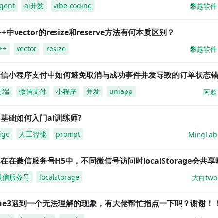
gent
ai开发
vibe-coding
攀越软件
++中vector的resize和reserve方法有何本质区别？
++
vector
resize
攀越软件
微信小程序支付中如何避免取消与成功事件并发导致的订单状态
前端
微信支付
小程序
并发
uniapp
阿超
基础如何入门ai训练师?
igc
人工智能
prompt
MingLab
在在微信服务号H5中，不同微信号访问时localStorage会共享
微信服务号
localstorage
大白two
vue3遇到一个无法理解的现象，有大佬帮忙指点一下吗？谢谢！