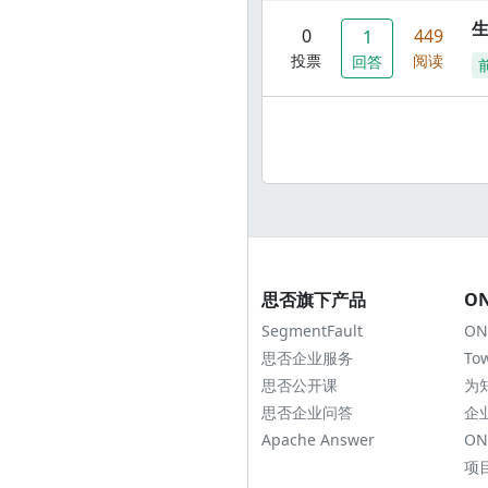
0
449
1
投票
阅读
回答
思否旗下产品
O
SegmentFault
ON
思否企业服务
To
思否公开课
为
思否企业问答
企
Apache Answer
ON
项