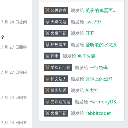
颁发给
英俊的鸡蛋面
公民巡查
_ebQ01y
颁发给
sws797
火爆问题
7 月 28 日提问
颁发给
开开
火爆问题
决？
颁发给
爱听歌的水龙头
狂热博主
7 月 27 日回答
颁发给
兔子先森
评审
颁发给
一行袋码
受欢迎问题
7 月 27 日提问
颁发给
月球上的烈马
长文达人
颁发给
Ai大神
博客新秀
7 月 24 日回答
颁发给
HarmonyOS
受欢迎问题
码上奇行
颁发给
rabbitcoder
火爆问题
7 月 24 日回答