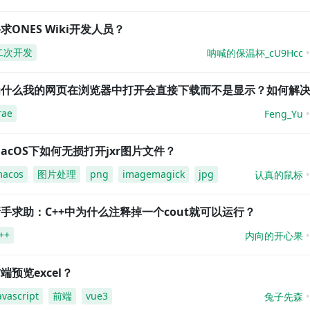
求ONES Wiki开发人员？
二次开发
呐喊的保温杯_cU9Hcc
为什么我的网页在浏览器中打开会直接下载而不是显示？如何解
rae
Feng_Yu
acOS下如何无损打开jxr图片文件？
acos
图片处理
png
imagemagick
jpg
认真的鼠标
手求助：C++中为什么注释掉一个cout就可以运行？
++
内向的开心果
端预览excel？
avascript
前端
vue3
兔子先森