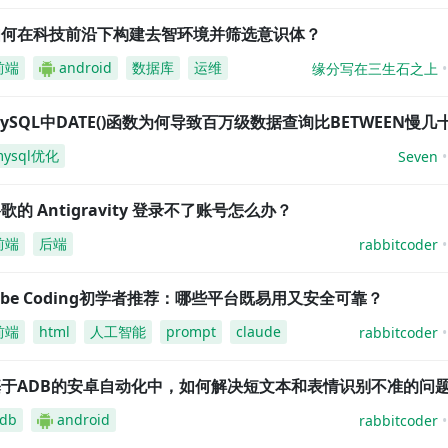
如何在科技前沿下构建去智环境并筛选意识体？
前端
android
数据库
运维
缘分写在三生石之上
ySQL中DATE()函数为何导致百万级数据查询比BETWEEN慢几
mysql优化
Seven
歌的 Antigravity 登录不了账号怎么办？
前端
后端
rabbitcoder
ibe Coding初学者推荐：哪些平台既易用又安全可靠？
前端
html
人工智能
prompt
claude
rabbitcoder
基于ADB的安卓自动化中，如何解决短文本和表情识别不准的问
db
android
rabbitcoder