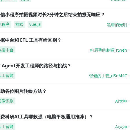
微信小程序拍摄视频时长2分钟之后结束拍摄无响应？
小程序
前端
vue.js
黑暗的光明
据中台和 ETL 工具有啥区别？
数据中台
粗眉毛的刺猬_r5Yeh
I Agent开发工程师的路径与挑战？
人工智能
强健的手套_dSeM4C
求助各位图片转绘方法？
图像识别
Ai大神
免费科研AI工具哪款强（电脑平板通用推荐）？
人工智能
Ai大神