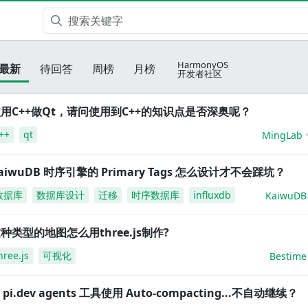
HarmonyOS
最新
待回答
周榜
月榜
开发者社区
用C++做Qt，请问使用到C++的知识点是否深奥呢？
++
qt
MingLab
aiwuDB 时序引擎的 Primary Tags 怎么设计才不会踩坑？
数据库
数据库设计
迁移
时序数据库
influxdb
KaiwuDB
种类型的地图怎么用three.js制作?
hree.js
可视化
Bestime
i pi.dev agents 工具使用 Auto-compacting...不自动继续？