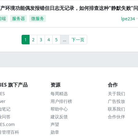
生产环境功能偶发报错但日志无记录，如何排查这种"静默失败"
前端
服务器
微服务
lpe234
(current)
More
1
2
3
4
5
…
下一页
NES 旗下产品
资源
合作
ES
每周精选
关于我们
wer
用户排行榜
广告投放
知笔记
帮助中心
联系我们
业问答
建议反馈
合作伙伴
ES.com
声望
目管理百科
勋章