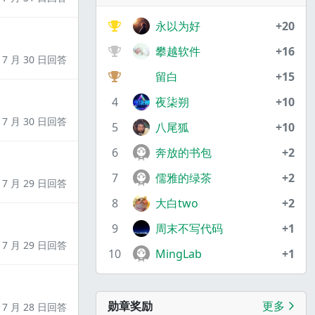
永以为好
+20
攀越软件
+16
7 月 30 日回答
留白
+15
4
夜柒朔
+10
7 月 30 日回答
5
八尾狐
+10
6
奔放的书包
+2
7
儒雅的绿茶
+2
7 月 29 日回答
8
大白two
+2
9
周末不写代码
+1
7 月 29 日回答
10
MingLab
+1
勋章奖励
更多
7 月 28 日回答