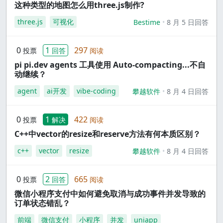
这种类型的地图怎么用three.js制作?
three.js
可视化
Bestime
8 月 5 日回答
0
1
297
投票
回答
阅读
pi pi.dev agents 工具使用 Auto-compacting...不自
动继续？
agent
ai开发
vibe-coding
攀越软件
8 月 4 日回答
0
1
422
投票
解决
阅读
C++中vector的resize和reserve方法有何本质区别？
c++
vector
resize
攀越软件
8 月 4 日回答
0
2
665
投票
回答
阅读
微信小程序支付中如何避免取消与成功事件并发导致的
订单状态错乱？
前端
微信支付
小程序
并发
uniapp