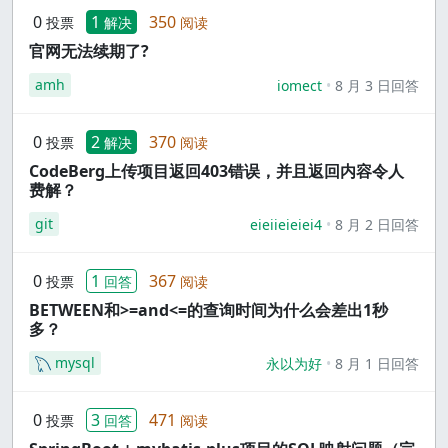
0
1
350
投票
解决
阅读
官网无法续期了?
amh
iomect
8 月 3 日回答
0
2
370
投票
解决
阅读
CodeBerg上传项目返回403错误，并且返回内容令人
费解？
git
eieiieieiei4
8 月 2 日回答
0
1
367
投票
回答
阅读
BETWEEN和>=and<=的查询时间为什么会差出1秒
多？
mysql
永以为好
8 月 1 日回答
0
3
471
投票
回答
阅读