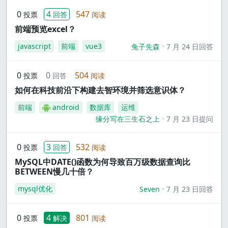
0
4
547
投票
回答
阅读
前端预览excel？
javascript
前端
vue3
兔子先森
7 月 24 日回答
0
0
504
投票
回答
阅读
如何在科技前沿下构建去智环境并筛选意识体？
前端
android
数据库
运维
缘分写在三生石之上
7 月 23 日提问
0
3
532
投票
回答
阅读
MySQL中DATE()函数为何导致百万级数据查询比
BETWEEN慢几十倍？
mysql优化
Seven
7 月 23 日回答
0
4
801
投票
解决
阅读