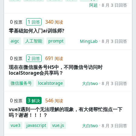
阿超
8 月 3 日回答
0
1
340
投票
回答
阅读
零基础如何入门ai训练师?
aigc
人工智能
prompt
MingLab
8 月 3 日回答
0
2
691
投票
回答
阅读
现在在微信服务号H5中，不同微信号访问时
localStorage会共享吗？
微信服务号
localstorage
大白two
8 月 3 日回答
0
3
546
投票
解决
阅读
vue3遇到一个无法理解的现象，有大佬帮忙指点一下
吗？谢谢！！！？
vue3
javascript
vue.js
大白two
8 月 3 日回答