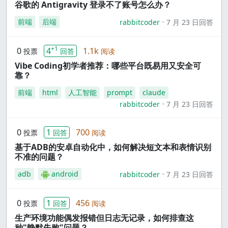
谷歌的 Antigravity 登录不了账号怎么办？
前端
后端
rabbitcoder
7 月 23 日回答
+1
0
4
1.1k
投票
回答
阅读
Vibe Coding初学者推荐：哪些平台既易用又安全可
靠？
前端
html
人工智能
prompt
claude
rabbitcoder
7 月 23 日回答
0
1
700
投票
回答
阅读
基于ADB的安卓自动化中，如何解决短文本和表情识别
不准的问题？
adb
android
rabbitcoder
7 月 23 日回答
0
1
456
投票
回答
阅读
生产环境功能偶发报错但日志无记录，如何排查这
种"静默失败"问题？