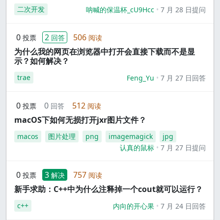
二次开发
呐喊的保温杯_cU9Hcc
7 月 28 日提问
0
2
506
投票
回答
阅读
为什么我的网页在浏览器中打开会直接下载而不是显
示？如何解决？
trae
Feng_Yu
7 月 27 日回答
0
0
512
投票
回答
阅读
macOS下如何无损打开jxr图片文件？
macos
图片处理
png
imagemagick
jpg
认真的鼠标
7 月 27 日提问
0
3
757
投票
解决
阅读
新手求助：C++中为什么注释掉一个cout就可以运行？
c++
内向的开心果
7 月 24 日回答