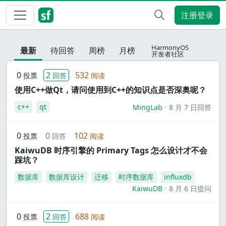
注册登录
HarmonyOS
最新
待回答
周榜
月榜
开发者社区
0
2
532
投票
回答
阅读
使用C++做Qt，请问使用到C++的知识点是否深奥呢？
c++
qt
MingLab
8 月 7 日回答
0
0
102
投票
回答
阅读
KaiwuDB 时序引擎的 Primary Tags 怎么设计才不会
踩坑？
数据库
数据库设计
迁移
时序数据库
influxdb
KaiwuDB
8 月 6 日提问
0
2
688
投票
回答
阅读