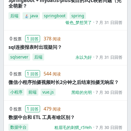
SpringBoot + mybatis-plus项目的SQL映射问题（完
全萌新？
后端
java
springboot
spring
银色_梦想哭了
7 月 31 日回答
0
1
378
投票
回答
阅读
sql连接报表时出现疑问？
sqlserver
后端
永以为好
7 月 31 日回答
0
1
544
投票
回答
阅读
微信小程序拍摄视频时长2分钟之后结束拍摄无响应？
小程序
前端
vue.js
黑暗的光明
7 月 30 日回答
0
1
479
投票
回答
阅读
数据中台和 ETL 工具有啥区别？
数据中台
粗眉毛的刺猬_r5Yeh
7 月 30 日回答