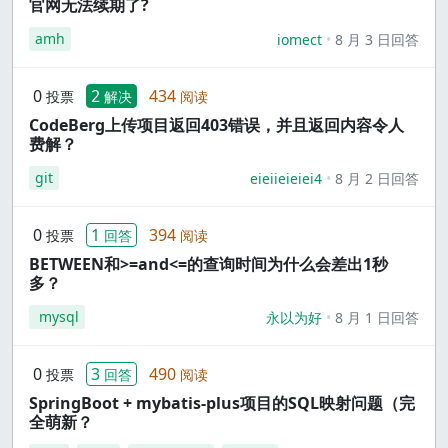
官网无法续期了?
amh
iomect
8 月 3 日回答
0
2
434
投票
解决
阅读
CodeBerg上传项目返回403错误，并且返回内容令人
费解？
git
eieiieieiei4
8 月 2 日回答
0
1
394
投票
回答
阅读
BETWEEN和>=and<=的查询时间为什么会差出1秒
多？
mysql
永以为好
8 月 1 日回答
0
3
490
投票
回答
阅读
SpringBoot + mybatis-plus项目的SQL映射问题（完
全萌新？