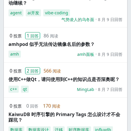
动继续？
agent
ai开发
vibe-coding
气势凌人的乌冬面
8 月 9 日回答
0
1
86
投票
回答
阅读
amhpod 似乎无法传达镜像名后的参数？
amh
amh面板
8 月 9 日回答
0
2
566
投票
回答
阅读
使用C++做Qt，请问使用到C++的知识点是否深奥呢？
c++
qt
MingLab
8 月 7 日回答
0
0
170
投票
回答
阅读
KaiwuDB 时序引擎的 Primary Tags 怎么设计才不会
踩坑？
数据库
数据库设计
迁移
时序数据库
influxdb