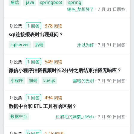
后端
java
springboot
spring
银色_梦想哭了
7 月 31 日回答
0
1
378
投票
回答
阅读
sql连接报表时出现疑问？
sqlserver
后端
永以为好
7 月 31 日回答
0
1
549
投票
回答
阅读
微信小程序拍摄视频时长2分钟之后结束拍摄无响应？
小程序
前端
vue.js
黑暗的光明
7 月 30 日回答
0
1
494
投票
回答
阅读
数据中台和 ETL 工具有啥区别？
数据中台
粗眉毛的刺猬_r5Yeh
7 月 30 日回答
0
6
1.1k
投票
回答
阅读