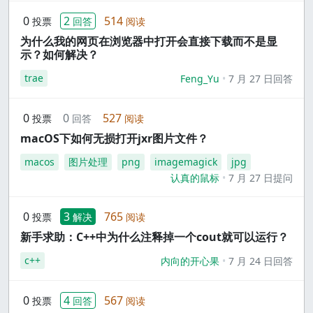
0
2
514
投票
回答
阅读
为什么我的网页在浏览器中打开会直接下载而不是显
示？如何解决？
trae
Feng_Yu
7 月 27 日回答
0
0
527
投票
回答
阅读
macOS下如何无损打开jxr图片文件？
macos
图片处理
png
imagemagick
jpg
认真的鼠标
7 月 27 日提问
0
3
765
投票
解决
阅读
新手求助：C++中为什么注释掉一个cout就可以运行？
c++
内向的开心果
7 月 24 日回答
0
4
567
投票
回答
阅读