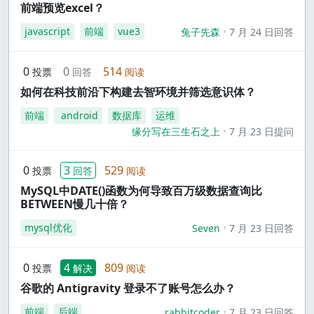
前端预览excel？
javascript
前端
vue3
兔子先森
7 月 24 日回答
0
0
514
投票
回答
阅读
如何在科技前沿下构建去智环境并筛选意识体？
前端
android
数据库
运维
缘分写在三生石之上
7 月 23 日提问
0
3
529
投票
回答
阅读
MySQL中DATE()函数为何导致百万级数据查询比
BETWEEN慢几十倍？
mysql优化
Seven
7 月 23 日回答
0
4
809
投票
解决
阅读
谷歌的 Antigravity 登录不了账号怎么办？
前端
后端
rabbitcoder
7 月 23 日回答