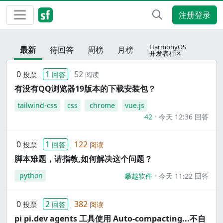
注册登录
HarmonyOS
最新
待回答
周榜
月榜
开发者社区
0
1
52
投票
回答
阅读
有没有QQ浏览器19版本的下载安装包？
tailwind-css
css
chrome
vue.js
42
今天 12:36 回答
0
1
122
投票
回答
阅读
脚本难题，请指教,如何解决这个问题？
python
攀越软件
今天 11:22 回答
0
2
382
投票
回答
阅读
pi pi.dev agents 工具使用 Auto-compacting...不自