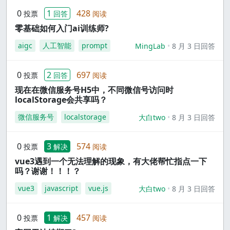
0
1
428
投票
回答
阅读
零基础如何入门ai训练师?
aigc
人工智能
prompt
MingLab
8 月 3 日回答
0
2
697
投票
回答
阅读
现在在微信服务号H5中，不同微信号访问时
localStorage会共享吗？
微信服务号
localstorage
大白two
8 月 3 日回答
0
3
574
投票
解决
阅读
vue3遇到一个无法理解的现象，有大佬帮忙指点一下
吗？谢谢！！！？
vue3
javascript
vue.js
大白two
8 月 3 日回答
0
1
457
投票
解决
阅读