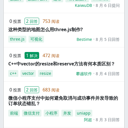
KaiwuDB
8 月 6 日提问
0
2
753
投票
回答
阅读
这种类型的地图怎么用three.js制作?
three.js
可视化
Bestime
8 月 5 日回答
0
1
472
投票
解决
阅读
C++中vector的resize和reserve方法有何本质区别？
c++
vector
resize
攀越软件
8 月 4 日回答
0
2
683
投票
回答
阅读
微信小程序支付中如何避免取消与成功事件并发导致的
订单状态错乱？
前端
微信支付
小程序
并发
uniapp
阿超
8 月 3 日回答