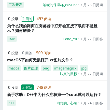
二次开发
呐喊的保温杯_cU9Hcc
7 月 28 日提问
0
2
497
投票
回答
阅读
为什么我的网页在浏览器中打开会直接下载而不是显
示？如何解决？
trae
Feng_Yu
7 月 27 日回答
0
0
509
投票
回答
阅读
macOS下如何无损打开jxr图片文件？
macos
图片处理
png
imagemagick
jpg
认真的鼠标
7 月 27 日提问
0
3
748
投票
解决
阅读
新手求助：C++中为什么注释掉一个cout就可以运行？
c++
内向的开心果
7 月 24 日回答