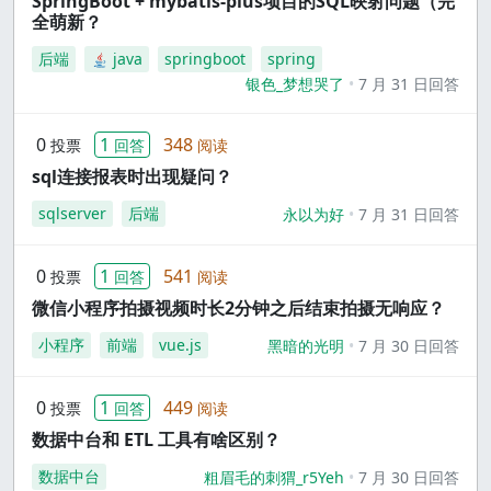
SpringBoot + mybatis-plus项目的SQL映射问题（完
全萌新？
后端
java
springboot
spring
银色_梦想哭了
7 月 31 日回答
0
1
348
投票
回答
阅读
sql连接报表时出现疑问？
sqlserver
后端
永以为好
7 月 31 日回答
0
1
541
投票
回答
阅读
微信小程序拍摄视频时长2分钟之后结束拍摄无响应？
小程序
前端
vue.js
黑暗的光明
7 月 30 日回答
0
1
449
投票
回答
阅读
数据中台和 ETL 工具有啥区别？
数据中台
粗眉毛的刺猬_r5Yeh
7 月 30 日回答