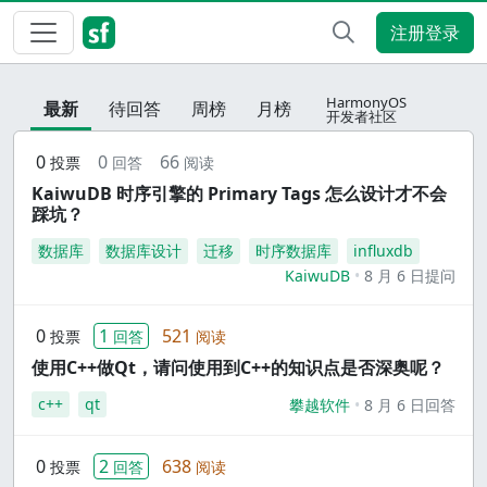
注册登录
HarmonyOS
最新
待回答
周榜
月榜
开发者社区
0
0
66
投票
回答
阅读
KaiwuDB 时序引擎的 Primary Tags 怎么设计才不会
踩坑？
数据库
数据库设计
迁移
时序数据库
influxdb
KaiwuDB
8 月 6 日提问
0
1
521
投票
回答
阅读
使用C++做Qt，请问使用到C++的知识点是否深奥呢？
c++
qt
攀越软件
8 月 6 日回答
0
2
638
投票
回答
阅读