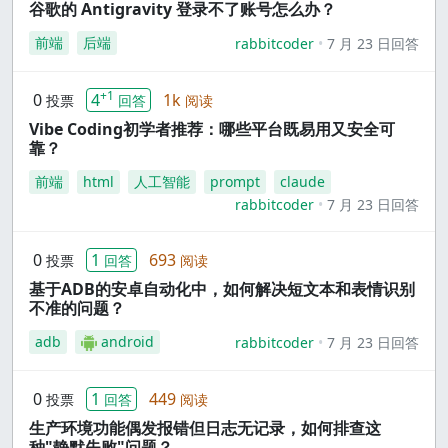
谷歌的 Antigravity 登录不了账号怎么办？
前端
后端
rabbitcoder
7 月 23 日回答
+1
0
4
1k
投票
回答
阅读
Vibe Coding初学者推荐：哪些平台既易用又安全可
靠？
前端
html
人工智能
prompt
claude
rabbitcoder
7 月 23 日回答
0
1
693
投票
回答
阅读
基于ADB的安卓自动化中，如何解决短文本和表情识别
不准的问题？
adb
android
rabbitcoder
7 月 23 日回答
0
1
449
投票
回答
阅读
生产环境功能偶发报错但日志无记录，如何排查这
种"静默失败"问题？