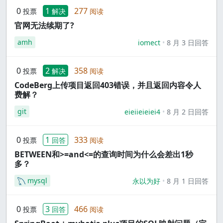
0
1
277
投票
解决
阅读
官网无法续期了?
amh
iomect
8 月 3 日回答
0
2
358
投票
解决
阅读
CodeBerg上传项目返回403错误，并且返回内容令人
费解？
git
eieiieieiei4
8 月 2 日回答
0
1
333
投票
回答
阅读
BETWEEN和>=and<=的查询时间为什么会差出1秒
多？
mysql
永以为好
8 月 1 日回答
0
3
466
投票
回答
阅读