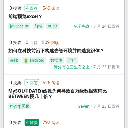
0
4
549
投票
回答
阅读
前端预览excel？
javascript
前端
vue3
兔子先森
7 月 24 日回答
0
0
509
投票
回答
阅读
如何在科技前沿下构建去智环境并筛选意识体？
前端
android
数据库
运维
缘分写在三生石之上
7 月 23 日提问
0
3
526
投票
回答
阅读
MySQL中DATE()函数为何导致百万级数据查询比
BETWEEN慢几十倍？
mysql优化
Seven
7 月 23 日回答
0
4
792
投票
解决
阅读