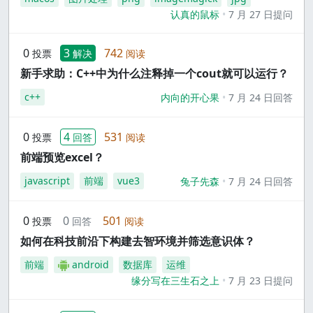
认真的鼠标
7 月 27 日提问
0
3
742
投票
解决
阅读
新手求助：C++中为什么注释掉一个cout就可以运行？
c++
内向的开心果
7 月 24 日回答
0
4
531
投票
回答
阅读
前端预览excel？
javascript
前端
vue3
兔子先森
7 月 24 日回答
0
0
501
投票
回答
阅读
如何在科技前沿下构建去智环境并筛选意识体？
前端
android
数据库
运维
缘分写在三生石之上
7 月 23 日提问