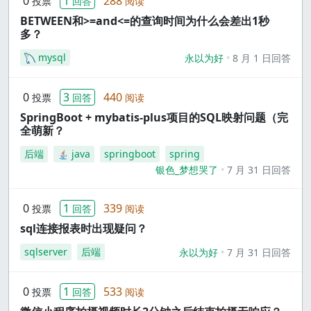
0
1
288
投票
回答
阅读
BETWEEN和>=and<=的查询时间为什么会差出1秒
多？
mysql
永以为好
8 月 1 日回答
0
3
440
投票
回答
阅读
SpringBoot + mybatis-plus项目的SQL映射问题（完
全萌新？
后端
java
springboot
spring
银色_梦想哭了
7 月 31 日回答
0
1
339
投票
回答
阅读
sql连接报表时出现疑问？
sqlserver
后端
永以为好
7 月 31 日回答
0
1
533
投票
回答
阅读