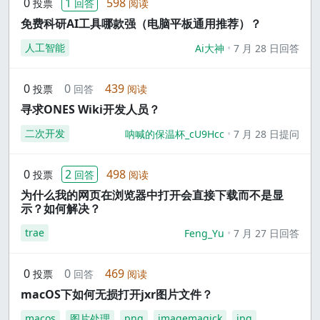
0
1
598
投票
回答
阅读
免费科研AI工具哪款强（电脑平板通用推荐）？
人工智能
Ai大神
7 月 28 日回答
0
0
439
投票
回答
阅读
寻求ONES Wiki开发人员？
二次开发
呐喊的保温杯_cU9Hcc
7 月 28 日提问
0
2
498
投票
回答
阅读
为什么我的网页在浏览器中打开会直接下载而不是显
示？如何解决？
trae
Feng_Yu
7 月 27 日回答
0
0
469
投票
回答
阅读
macOS下如何无损打开jxr图片文件？
macos
图片处理
png
imagemagick
jpg