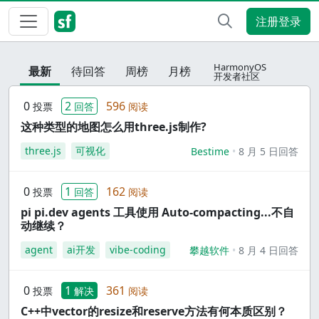
注册登录
HarmonyOS
最新
待回答
周榜
月榜
开发者社区
0
2
596
投票
回答
阅读
这种类型的地图怎么用three.js制作?
three.js
可视化
Bestime
8 月 5 日回答
0
1
162
投票
回答
阅读
pi pi.dev agents 工具使用 Auto-compacting...不自
动继续？
agent
ai开发
vibe-coding
攀越软件
8 月 4 日回答
0
1
361
投票
解决
阅读
C++中vector的resize和reserve方法有何本质区别？