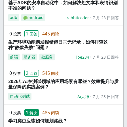
基于ADB的安卓自动化中，如何解决短文本和表情识别
不准的问题？
adb
android
rabbitcoder
7 月 23 日回答
0
1
445
投票
回答
阅读
生产环境功能偶发报错但日志无记录，如何排查这
种"静默失败"问题？
前端
服务器
微服务
lpe234
7 月 23 日回答
0
2
545
投票
回答
阅读
2026年AI在测试领域的应用场景有哪些？效率提升与质
量保障的实践案例？
自动化测试
Ai大神
7 月 23 日回答
0
1
485
投票
解决
阅读
学习爬虫应该如何规划路线？