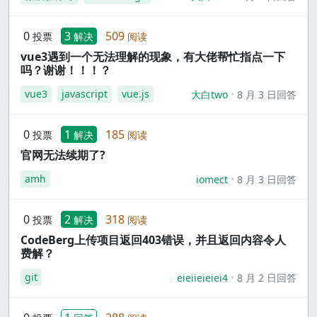
0
3
509
投票
解决
阅读
vue3遇到一个无法理解的现象，有大佬帮忙指点一下
吗？谢谢！！！？
vue3
javascript
vue.js
大白two
8 月 3 日回答
0
1
185
投票
解决
阅读
官网无法续期了?
amh
iomect
8 月 3 日回答
0
2
318
投票
解决
阅读
CodeBerg上传项目返回403错误，并且返回内容令人
费解？
git
eieiieieiei4
8 月 2 日回答