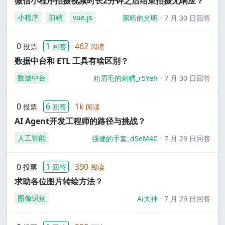
微信小程序拍摄视频时长2分钟之后结束拍摄无响应？
小程序
前端
vue.js
黑暗的光明
7 月 30 日回答
0
1
462
投票
回答
阅读
数据中台和 ETL 工具有啥区别？
数据中台
粗眉毛的刺猬_r5Yeh
7 月 30 日回答
0
6
1k
投票
回答
阅读
AI Agent开发工程师的路径与挑战？
人工智能
强健的手套_dSeM4C
7 月 29 日回答
0
1
390
投票
回答
阅读
求助各位图片转绘方法？
图像识别
Ai大神
7 月 29 日回答