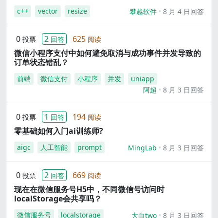
c++
vector
resize
攀越软件
8 月 4 日回答
0
2
625
投票
回答
阅读
微信小程序支付中如何避免取消与成功事件并发导致的
订单状态错乱？
前端
微信支付
小程序
并发
uniapp
阿超
8 月 3 日回答
0
1
194
投票
回答
阅读
零基础如何入门ai训练师?
aigc
人工智能
prompt
MingLab
8 月 3 日回答
0
2
669
投票
回答
阅读
现在在微信服务号H5中，不同微信号访问时
localStorage会共享吗？
微信服务号
localstorage
大白two
8 月 3 日回答