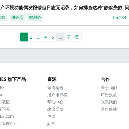
生产环境功能偶发报错但日志无记录，如何排查这种"静默失败"
前端
服务器
微服务
lpe234
(current)
More
1
2
3
4
5
…
下一页
NES 旗下产品
资源
合作
ES
每周精选
关于我们
wer
用户排行榜
广告投放
知笔记
帮助中心
联系我们
业问答
建议反馈
合作伙伴
ES.com
声望
目管理百科
勋章