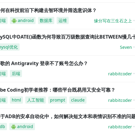
如何在科技前沿下构建去智环境并筛选意识体？
前端
android
数据库
运维
缘分写在三生石之上
ySQL中DATE()函数为何导致百万级数据查询比BETWEEN慢几
mysql优化
Seven
歌的 Antigravity 登录不了账号怎么办？
前端
后端
rabbitcoder
ibe Coding初学者推荐：哪些平台既易用又安全可靠？
前端
html
人工智能
prompt
claude
rabbitcoder
基于ADB的安卓自动化中，如何解决短文本和表情识别不准的问
db
android
rabbitcoder