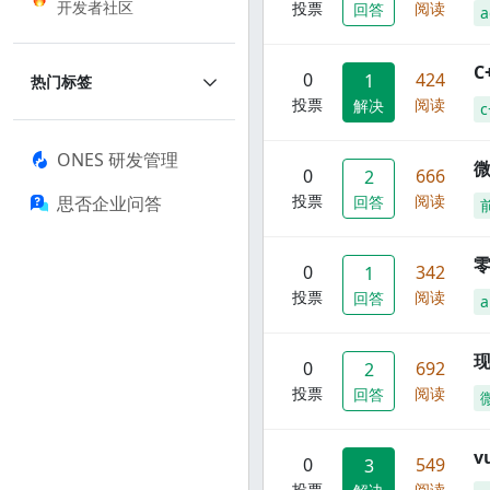
开发者社区
投票
阅读
回答
a
C
0
424
1
热门标签
投票
阅读
解决
c
ONES 研发管理
0
666
2
投票
阅读
思否企业问答
回答
零
0
342
1
投票
阅读
回答
a
现
0
692
2
投票
阅读
回答
0
549
3
投票
阅读