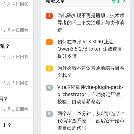
精彩文章
更多
8 月 4 日回答
当代码实现不再是瓶颈：技术领
1
导者的「上下文治理」与协作演
进
8 月 4 日回答
如何在单张 RTX 3090 上让
2
错乱？
Qwen3.5-27B token 生成速度
提升 6 倍
8 月 3 日回答
为什么我不建议普通前端盲目卷
3
全栈？
8 月 3 日回答
Vite压缩插件vite-plugin-pack-
4
orchestrator，自动搞定压缩、
吗？
校验、自动哈希命名
8 月 3 日回答
两个AI，29分钟，从0到1造了个
5
代码审查系统——然后它开始审
！！？
查自己的代码