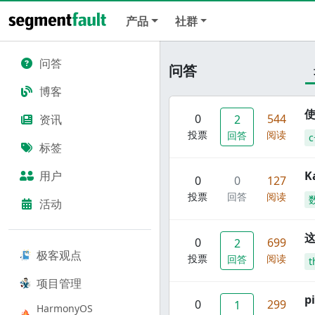
产品
社群
问答
问答
博客
使
0
544
资讯
2
投票
阅读
回答
c
标签
用户
K
0
0
127
投票
回答
阅读
活动
这
0
699
2
极客观点
投票
阅读
回答
t
项目管理
p
0
299
1
HarmonyOS