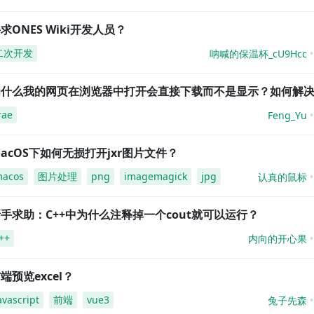
求ONES Wiki开发人员？
二次开发
呐喊的保温杯_cU9Hcc
为什么我的网页在浏览器中打开会直接下载而不是显示？如何解
rae
Feng_Yu
acOS下如何无损打开jxr图片文件？
acos
图片处理
png
imagemagick
jpg
认真的鼠标
手求助：C++中为什么注释掉一个cout就可以运行？
++
内向的开心果
端预览excel？
avascript
前端
vue3
兔子先森