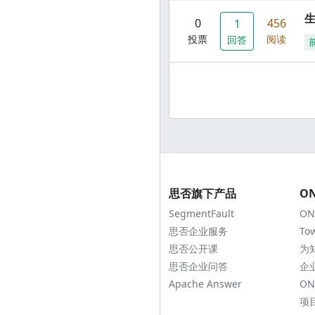
0
456
1
投票
阅读
回答
思否旗下产品
O
SegmentFault
ON
思否企业服务
To
思否公开课
为
思否企业问答
企
Apache Answer
ON
项