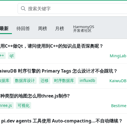
HarmonyOS
最新
待回答
周榜
月榜
开发者社区
用C++做Qt，请问使用到C++的知识点是否深奥呢？
++
qt
MingLab
aiwuDB 时序引擎的 Primary Tags 怎么设计才不会踩坑？
数据库
数据库设计
迁移
时序数据库
influxdb
KaiwuDB
种类型的地图怎么用three.js制作?
hree.js
可视化
Bestime
i pi.dev agents 工具使用 Auto-compacting...不自动继续？