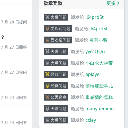
勋章奖励
更多
颁发给
j64prd5t
火爆问题
7 月 28 日提问
颁发给
j64prd5t
受欢迎问题
决？
颁发给
灵芸小骏
受欢迎问题
7 月 27 日回答
颁发给
yyccQQu
火爆问题
颁发给
小白求大神带
火爆问题
7 月 27 日提问
颁发给
aplayer
经典问题
颁发给
前端那些事儿
经典问题
颁发给
重感情的雪糕
公民巡查
7 月 24 日回答
颁发给
manyuemeiquq
火爆问题
i
颁发给
cclay
火爆问题
7 月 24 日回答