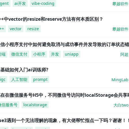
gent
ai开发
vibe-coding
攀越软件
++中vector的resize和reserve方法有何本质区别？
++
vector
resize
攀越软件
微信小程序支付中如何避免取消与成功事件并发导致的订单状态
前端
微信支付
小程序
并发
uniapp
阿超
基础如何入门ai训练师?
igc
人工智能
prompt
MingLab
在在微信服务号H5中，不同微信号访问时localStorage会共享
微信服务号
localstorage
大白two
vue3遇到一个无法理解的现象，有大佬帮忙指点一下吗？谢谢！