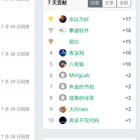
7 天贡献
问答
文章
全部
永以为好
+17
7 月 30 日回答
攀越软件
+16
留白
+15
4
夜柒朔
+10
7 月 30 日回答
5
八尾狐
+10
6
MingLab
+2
7 月 29 日回答
7
奔放的书包
+2
8
儒雅的绿茶
+2
9
大白two
+2
7 月 29 日回答
10
周末不写代码
+1
7 月 28 日回答