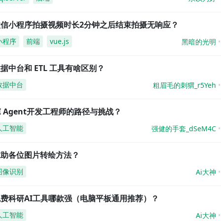
微信小程序拍摄视频时长2分钟之后结束拍摄无响应？
小程序
前端
vue.js
黑暗的光明
据中台和 ETL 工具有啥区别？
数据中台
粗眉毛的刺猬_r5Yeh
I Agent开发工程师的路径与挑战？
人工智能
强健的手套_dSeM4C
求助各位图片转绘方法？
图像识别
Ai大神
免费科研AI工具哪款强（电脑平板通用推荐）？
人工智能
Ai大神