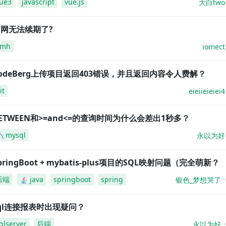
ue3
javascript
vue.js
大白two
网无法续期了?
amh
iomect
odeBerg上传项目返回403错误，并且返回内容令人费解？
it
eieiieieiei4
ETWEEN和>=and<=的查询时间为什么会差出1秒多？
mysql
永以为好
pringBoot + mybatis-plus项目的SQL映射问题（完全萌新？
后端
java
springboot
spring
银色_梦想哭了
ql连接报表时出现疑问？
qlserver
后端
永以为好