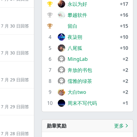
永以为好
+17
攀越软件
+16
留白
+15
7 月 30 日回答
4
夜柒朔
+10
5
八尾狐
+10
7 月 30 日回答
6
MingLab
+2
7
奔放的书包
+2
7 月 29 日回答
8
儒雅的绿茶
+2
9
大白two
+2
10
周末不写代码
+1
7 月 29 日回答
勋章奖励
更多
7 月 28 日回答