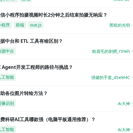
微信小程序拍摄视频时长2分钟之后结束拍摄无响应？
小程序
前端
vue.js
黑暗的光明
据中台和 ETL 工具有啥区别？
数据中台
粗眉毛的刺猬_r5Yeh
I Agent开发工程师的路径与挑战？
人工智能
强健的手套_dSeM4C
求助各位图片转绘方法？
图像识别
Ai大神
免费科研AI工具哪款强（电脑平板通用推荐）？
人工智能
Ai大神