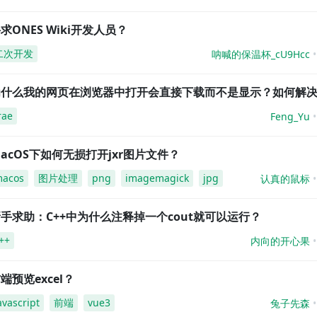
求ONES Wiki开发人员？
二次开发
呐喊的保温杯_cU9Hcc
为什么我的网页在浏览器中打开会直接下载而不是显示？如何解
rae
Feng_Yu
acOS下如何无损打开jxr图片文件？
acos
图片处理
png
imagemagick
jpg
认真的鼠标
手求助：C++中为什么注释掉一个cout就可以运行？
++
内向的开心果
端预览excel？
avascript
前端
vue3
兔子先森