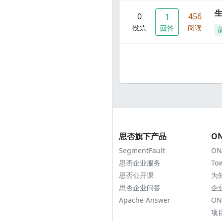
0
456
1
投票
阅读
回答
思否旗下产品
O
SegmentFault
ON
思否企业服务
To
思否公开课
为
思否企业问答
企
Apache Answer
ON
项