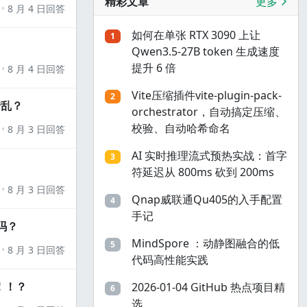
精彩文章
更多
8 月 4 日回答
如何在单张 RTX 3090 上让
1
Qwen3.5-27B token 生成速度
提升 6 倍
8 月 4 日回答
Vite压缩插件vite-plugin-pack-
2
错乱？
orchestrator，自动搞定压缩、
校验、自动哈希命名
8 月 3 日回答
AI 实时推理流式预热实战：首字
3
符延迟从 800ms 砍到 200ms
8 月 3 日回答
Qnap威联通Qu405的入手配置
4
手记
吗？
MindSpore ：动静图融合的低
5
8 月 3 日回答
代码高性能实践
！！？
2026-01-04 GitHub 热点项目精
6
选