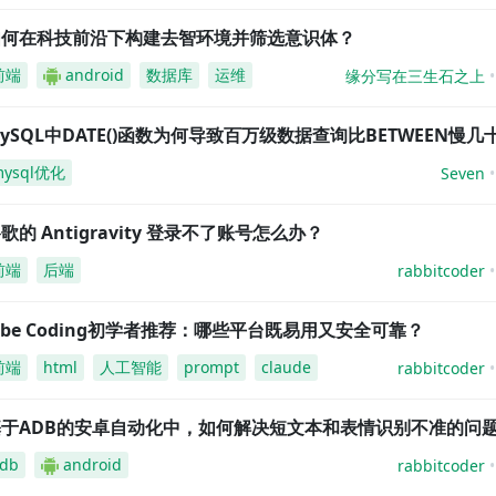
如何在科技前沿下构建去智环境并筛选意识体？
前端
android
数据库
运维
缘分写在三生石之上
ySQL中DATE()函数为何导致百万级数据查询比BETWEEN慢几
mysql优化
Seven
歌的 Antigravity 登录不了账号怎么办？
前端
后端
rabbitcoder
ibe Coding初学者推荐：哪些平台既易用又安全可靠？
前端
html
人工智能
prompt
claude
rabbitcoder
基于ADB的安卓自动化中，如何解决短文本和表情识别不准的问
db
android
rabbitcoder