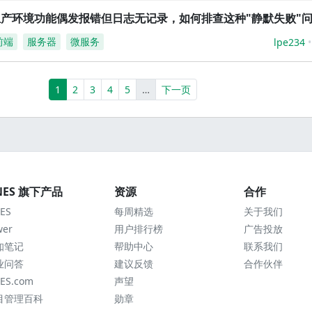
生产环境功能偶发报错但日志无记录，如何排查这种"静默失败"
前端
服务器
微服务
lpe234
(current)
More
1
2
3
4
5
…
下一页
NES 旗下产品
资源
合作
ES
每周精选
关于我们
wer
用户排行榜
广告投放
知笔记
帮助中心
联系我们
业问答
建议反馈
合作伙伴
ES.com
声望
目管理百科
勋章