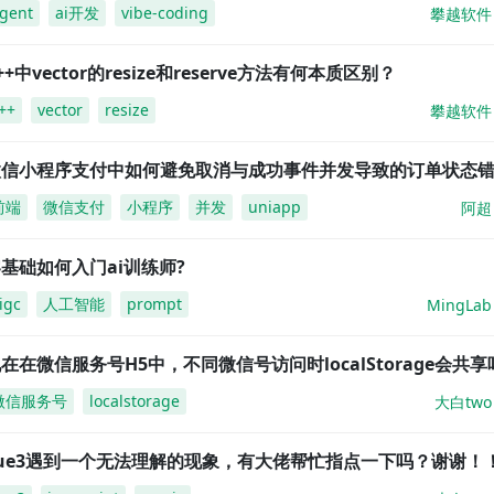
gent
ai开发
vibe-coding
攀越软件
++中vector的resize和reserve方法有何本质区别？
++
vector
resize
攀越软件
微信小程序支付中如何避免取消与成功事件并发导致的订单状态
前端
微信支付
小程序
并发
uniapp
阿超
基础如何入门ai训练师?
igc
人工智能
prompt
MingLab
在在微信服务号H5中，不同微信号访问时localStorage会共享
微信服务号
localstorage
大白two
vue3遇到一个无法理解的现象，有大佬帮忙指点一下吗？谢谢！