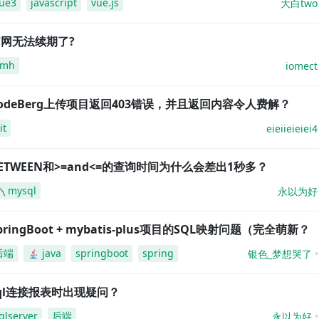
ue3
javascript
vue.js
大白two
网无法续期了?
amh
iomect
odeBerg上传项目返回403错误，并且返回内容令人费解？
it
eieiieieiei4
ETWEEN和>=and<=的查询时间为什么会差出1秒多？
mysql
永以为好
pringBoot + mybatis-plus项目的SQL映射问题（完全萌新？
后端
java
springboot
spring
银色_梦想哭了
ql连接报表时出现疑问？
qlserver
后端
永以为好