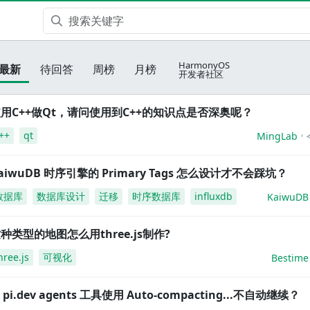
HarmonyOS
最新
待回答
周榜
月榜
开发者社区
用C++做Qt，请问使用到C++的知识点是否深奥呢？
++
qt
MingLab
aiwuDB 时序引擎的 Primary Tags 怎么设计才不会踩坑？
数据库
数据库设计
迁移
时序数据库
influxdb
KaiwuDB
种类型的地图怎么用three.js制作?
hree.js
可视化
Bestime
i pi.dev agents 工具使用 Auto-compacting...不自动继续？