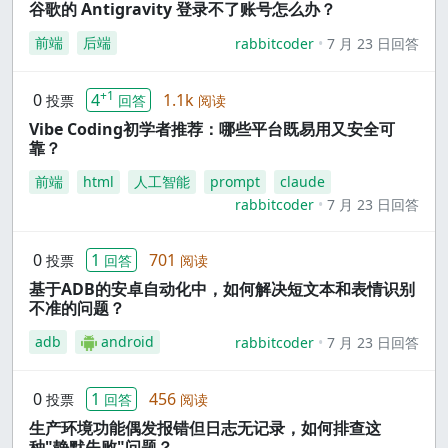
谷歌的 Antigravity 登录不了账号怎么办？
前端
后端
rabbitcoder
7 月 23 日回答
+1
0
4
1.1k
投票
回答
阅读
Vibe Coding初学者推荐：哪些平台既易用又安全可
靠？
前端
html
人工智能
prompt
claude
rabbitcoder
7 月 23 日回答
0
1
701
投票
回答
阅读
基于ADB的安卓自动化中，如何解决短文本和表情识别
不准的问题？
adb
android
rabbitcoder
7 月 23 日回答
0
1
456
投票
回答
阅读
生产环境功能偶发报错但日志无记录，如何排查这
种"静默失败"问题？