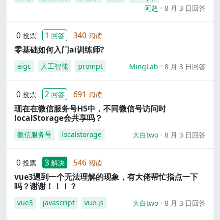
阿超
8 月 3 日回答
0
1
340
投票
回答
阅读
零基础如何入门ai训练师?
aigc
人工智能
prompt
MingLab
8 月 3 日回答
0
2
691
投票
回答
阅读
现在在微信服务号H5中，不同微信号访问时
localStorage会共享吗？
微信服务号
localstorage
大白two
8 月 3 日回答
0
3
546
投票
解决
阅读
vue3遇到一个无法理解的现象，有大佬帮忙指点一下
吗？谢谢！！！？
vue3
javascript
vue.js
大白two
8 月 3 日回答