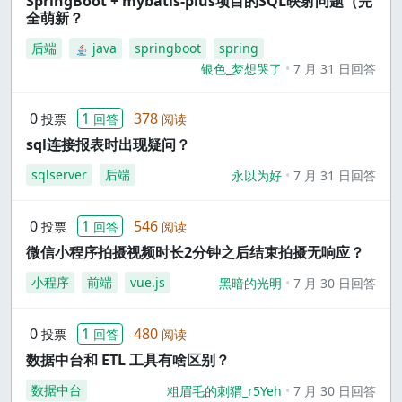
SpringBoot + mybatis-plus项目的SQL映射问题（完
全萌新？
后端
java
springboot
spring
银色_梦想哭了
7 月 31 日回答
0
1
378
投票
回答
阅读
sql连接报表时出现疑问？
sqlserver
后端
永以为好
7 月 31 日回答
0
1
546
投票
回答
阅读
微信小程序拍摄视频时长2分钟之后结束拍摄无响应？
小程序
前端
vue.js
黑暗的光明
7 月 30 日回答
0
1
480
投票
回答
阅读
数据中台和 ETL 工具有啥区别？
数据中台
粗眉毛的刺猬_r5Yeh
7 月 30 日回答