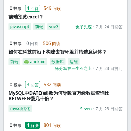
0
4
549
投票
回答
阅读
前端预览excel？
javascript
前端
vue3
兔子先森
7 月 24 日回答
0
0
506
投票
回答
阅读
如何在科技前沿下构建去智环境并筛选意识体？
前端
android
数据库
运维
缘分写在三生石之上
7 月 23 日提问
0
3
532
投票
回答
阅读
MySQL中DATE()函数为何导致百万级数据查询比
BETWEEN慢几十倍？
mysql优化
Seven
7 月 23 日回答
0
4
801
投票
解决
阅读