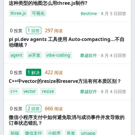
这种类型的地图怎么用three.js制作?
three.js
可视化
Bestime
8 月 5 日回答
0
1
297
投票
回答
阅读
pi pi.dev agents 工具使用 Auto-compacting...不自
动继续？
agent
ai开发
vibe-coding
攀越软件
8 月 4 日回答
0
1
422
投票
解决
阅读
C++中vector的resize和reserve方法有何本质区别？
c++
vector
resize
攀越软件
8 月 4 日回答
0
2
666
投票
回答
阅读
微信小程序支付中如何避免取消与成功事件并发导致的
订单状态错乱？
前端
微信支付
小程序
并发
uniapp