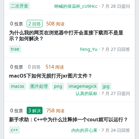
二次开发
呐喊的保温杯_cU9Hcc
7 月 28 日提问
0
2
508
投票
回答
阅读
为什么我的网页在浏览器中打开会直接下载而不是显
示？如何解决？
trae
Feng_Yu
7 月 27 日回答
0
0
514
投票
回答
阅读
macOS下如何无损打开jxr图片文件？
macos
图片处理
png
imagemagick
jpg
认真的鼠标
7 月 27 日提问
0
3
758
投票
解决
阅读
新手求助：C++中为什么注释掉一个cout就可以运行？
c++
内向的开心果
7 月 24 日回答