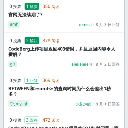
0
1
356
投票
解决
阅读
官网无法续期了?
amh
iomect
8 月 3 日回答
0
2
378
投票
解决
阅读
CodeBerg上传项目返回403错误，并且返回内容令人
费解？
git
eieiieieiei4
8 月 2 日回答
0
1
369
投票
回答
阅读
BETWEEN和>=and<=的查询时间为什么会差出1秒
多？
mysql
永以为好
8 月 1 日回答
0
3
472
投票
回答
阅读