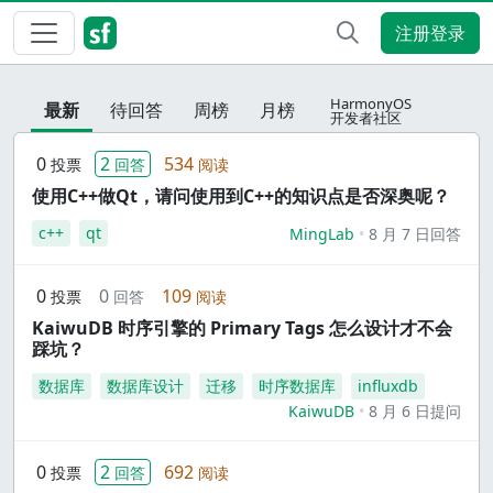
注册登录
HarmonyOS
最新
待回答
周榜
月榜
开发者社区
0
2
534
投票
回答
阅读
使用C++做Qt，请问使用到C++的知识点是否深奥呢？
c++
qt
MingLab
8 月 7 日回答
0
0
109
投票
回答
阅读
KaiwuDB 时序引擎的 Primary Tags 怎么设计才不会
踩坑？
数据库
数据库设计
迁移
时序数据库
influxdb
KaiwuDB
8 月 6 日提问
0
2
692
投票
回答
阅读