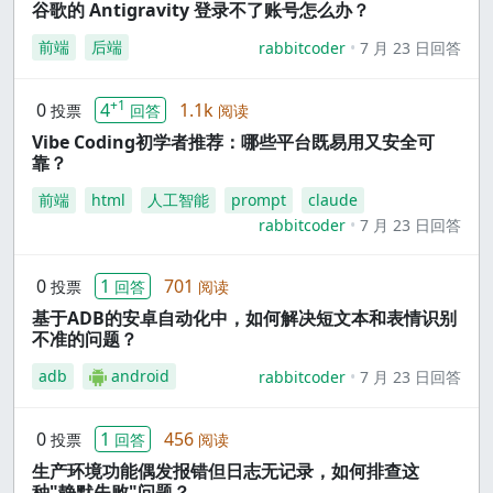
谷歌的 Antigravity 登录不了账号怎么办？
前端
后端
rabbitcoder
7 月 23 日回答
+1
0
4
1.1k
投票
回答
阅读
Vibe Coding初学者推荐：哪些平台既易用又安全可
靠？
前端
html
人工智能
prompt
claude
rabbitcoder
7 月 23 日回答
0
1
701
投票
回答
阅读
基于ADB的安卓自动化中，如何解决短文本和表情识别
不准的问题？
adb
android
rabbitcoder
7 月 23 日回答
0
1
456
投票
回答
阅读
生产环境功能偶发报错但日志无记录，如何排查这
种"静默失败"问题？