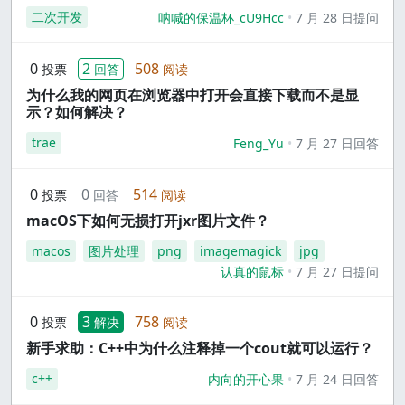
二次开发
呐喊的保温杯_cU9Hcc
7 月 28 日提问
0
2
508
投票
回答
阅读
为什么我的网页在浏览器中打开会直接下载而不是显
示？如何解决？
trae
Feng_Yu
7 月 27 日回答
0
0
514
投票
回答
阅读
macOS下如何无损打开jxr图片文件？
macos
图片处理
png
imagemagick
jpg
认真的鼠标
7 月 27 日提问
0
3
758
投票
解决
阅读
新手求助：C++中为什么注释掉一个cout就可以运行？
c++
内向的开心果
7 月 24 日回答