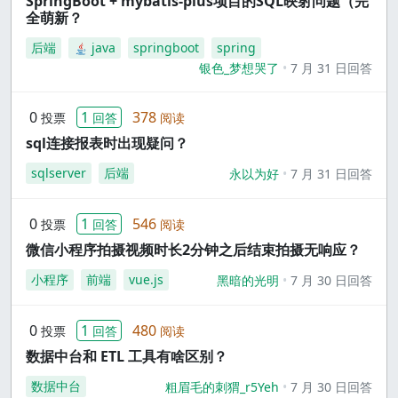
SpringBoot + mybatis-plus项目的SQL映射问题（完
全萌新？
后端
java
springboot
spring
银色_梦想哭了
7 月 31 日回答
0
1
378
投票
回答
阅读
sql连接报表时出现疑问？
sqlserver
后端
永以为好
7 月 31 日回答
0
1
546
投票
回答
阅读
微信小程序拍摄视频时长2分钟之后结束拍摄无响应？
小程序
前端
vue.js
黑暗的光明
7 月 30 日回答
0
1
480
投票
回答
阅读
数据中台和 ETL 工具有啥区别？
数据中台
粗眉毛的刺猬_r5Yeh
7 月 30 日回答