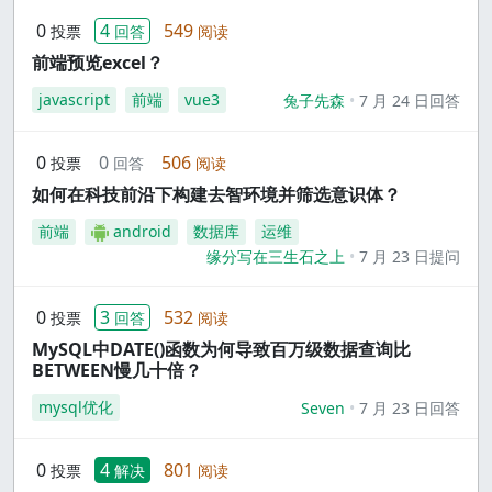
0
4
549
投票
回答
阅读
前端预览excel？
javascript
前端
vue3
兔子先森
7 月 24 日回答
0
0
506
投票
回答
阅读
如何在科技前沿下构建去智环境并筛选意识体？
前端
android
数据库
运维
缘分写在三生石之上
7 月 23 日提问
0
3
532
投票
回答
阅读
MySQL中DATE()函数为何导致百万级数据查询比
BETWEEN慢几十倍？
mysql优化
Seven
7 月 23 日回答
0
4
801
投票
解决
阅读