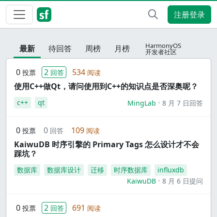
注册登录
HarmonyOS
最新
待回答
周榜
月榜
开发者社区
0
2
534
投票
回答
阅读
使用C++做Qt，请问使用到C++的知识点是否深奥呢？
c++
qt
MingLab
8 月 7 日回答
0
0
109
投票
回答
阅读
KaiwuDB 时序引擎的 Primary Tags 怎么设计才不会
踩坑？
数据库
数据库设计
迁移
时序数据库
influxdb
KaiwuDB
8 月 6 日提问
0
2
691
投票
回答
阅读