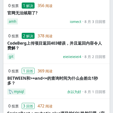
0
1
356
投票
解决
阅读
官网无法续期了?
amh
iomect
8 月 3 日回答
0
2
378
投票
解决
阅读
CodeBerg上传项目返回403错误，并且返回内容令人
费解？
git
eieiieieiei4
8 月 2 日回答
0
1
369
投票
回答
阅读
BETWEEN和>=and<=的查询时间为什么会差出1秒
多？
mysql
永以为好
8 月 1 日回答
0
3
472
投票
回答
阅读