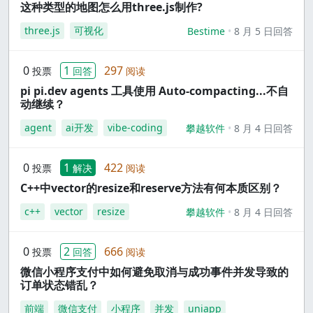
这种类型的地图怎么用three.js制作?
three.js
可视化
Bestime
8 月 5 日回答
0
1
297
投票
回答
阅读
pi pi.dev agents 工具使用 Auto-compacting...不自
动继续？
agent
ai开发
vibe-coding
攀越软件
8 月 4 日回答
0
1
422
投票
解决
阅读
C++中vector的resize和reserve方法有何本质区别？
c++
vector
resize
攀越软件
8 月 4 日回答
0
2
666
投票
回答
阅读
微信小程序支付中如何避免取消与成功事件并发导致的
订单状态错乱？
前端
微信支付
小程序
并发
uniapp