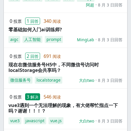
阿超
8 月 3 日回答
0
1
340
投票
回答
阅读
零基础如何入门ai训练师?
aigc
人工智能
prompt
MingLab
8 月 3 日回答
0
2
691
投票
回答
阅读
现在在微信服务号H5中，不同微信号访问时
localStorage会共享吗？
微信服务号
localstorage
大白two
8 月 3 日回答
0
3
546
投票
解决
阅读
vue3遇到一个无法理解的现象，有大佬帮忙指点一下
吗？谢谢！！！？
vue3
javascript
vue.js
大白two
8 月 3 日回答