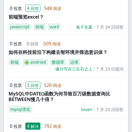
0
4
548
投票
回答
阅读
前端预览excel？
javascript
前端
vue3
兔子先森
7 月 24 日回答
0
0
509
投票
回答
阅读
如何在科技前沿下构建去智环境并筛选意识体？
前端
android
数据库
运维
缘分写在三生石之上
7 月 23 日提问
0
3
526
投票
回答
阅读
MySQL中DATE()函数为何导致百万级数据查询比
BETWEEN慢几十倍？
mysql优化
Seven
7 月 23 日回答
0
4
792
投票
解决
阅读