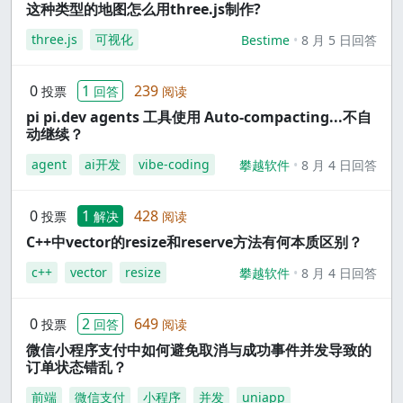
这种类型的地图怎么用three.js制作?
three.js
可视化
Bestime
8 月 5 日回答
0
1
239
投票
回答
阅读
pi pi.dev agents 工具使用 Auto-compacting...不自
动继续？
agent
ai开发
vibe-coding
攀越软件
8 月 4 日回答
0
1
428
投票
解决
阅读
C++中vector的resize和reserve方法有何本质区别？
c++
vector
resize
攀越软件
8 月 4 日回答
0
2
649
投票
回答
阅读
微信小程序支付中如何避免取消与成功事件并发导致的
订单状态错乱？
前端
微信支付
小程序
并发
uniapp