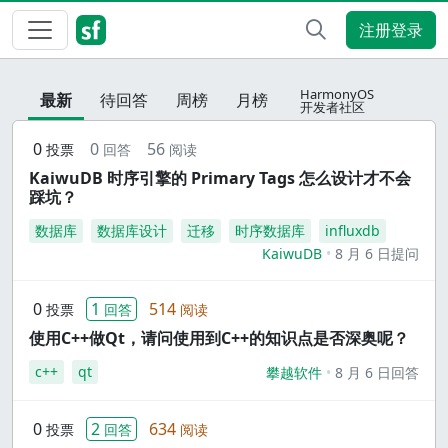
注册登录
HarmonyOS
最新
待回答
周榜
月榜
开发者社区
0
0
56
投票
回答
阅读
KaiwuDB 时序引擎的 Primary Tags 怎么设计才不会
踩坑？
数据库
数据库设计
迁移
时序数据库
influxdb
KaiwuDB
8 月 6 日提问
0
1
514
投票
回答
阅读
使用C++做Qt，请问使用到C++的知识点是否深奥呢？
c++
qt
攀越软件
8 月 6 日回答
0
2
634
投票
回答
阅读