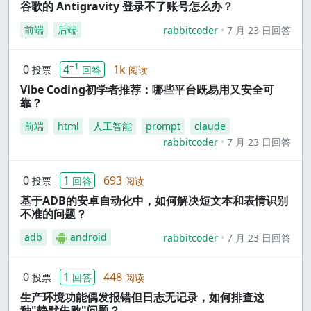
谷歌的 Antigravity 登录不了账号怎么办？
前端
后端
rabbitcoder
7 月 23 日回答
+1
0
4
1k
投票
回答
阅读
Vibe Coding初学者推荐：哪些平台既易用又安全可
靠？
前端
html
人工智能
prompt
claude
rabbitcoder
7 月 23 日回答
0
1
693
投票
回答
阅读
基于ADB的安卓自动化中，如何解决短文本和表情识别
不准的问题？
adb
android
rabbitcoder
7 月 23 日回答
0
1
448
投票
回答
阅读
生产环境功能偶发报错但日志无记录，如何排查这
种"静默失败"问题？