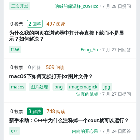
二次开发
呐喊的保温杯_cU9Hcc
7 月 28 日提问
0
2
497
投票
回答
阅读
为什么我的网页在浏览器中打开会直接下载而不是显
示？如何解决？
trae
Feng_Yu
7 月 27 日回答
0
0
509
投票
回答
阅读
macOS下如何无损打开jxr图片文件？
macos
图片处理
png
imagemagick
jpg
认真的鼠标
7 月 27 日提问
0
3
748
投票
解决
阅读
新手求助：C++中为什么注释掉一个cout就可以运行？
c++
内向的开心果
7 月 24 日回答