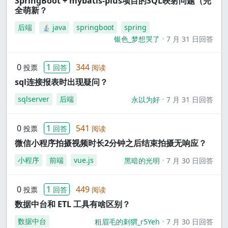
SpringBoot + mybatis-plus项目的SQL映射问题（完
全萌新？
后端
java
springboot
spring
银色_梦想哭了
7 月 31 日回答
0
1
344
投票
回答
阅读
sql连接报表时出现疑问？
sqlserver
后端
永以为好
7 月 31 日回答
0
1
541
投票
回答
阅读
微信小程序拍摄视频时长2分钟之后结束拍摄无响应？
小程序
前端
vue.js
黑暗的光明
7 月 30 日回答
0
1
449
投票
回答
阅读
数据中台和 ETL 工具有啥区别？
数据中台
粗眉毛的刺猬_r5Yeh
7 月 30 日回答