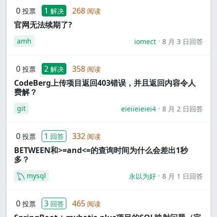
0
1
268
投票
解决
阅读
官网无法续期了?
amh
iomect
8 月 3 日回答
0
2
358
投票
解决
阅读
CodeBerg上传项目返回403错误，并且返回内容令人
费解？
git
eieiieieiei4
8 月 2 日回答
0
1
332
投票
回答
阅读
BETWEEN和>=and<=的查询时间为什么会差出1秒
多？
mysql
永以为好
8 月 1 日回答
0
3
465
投票
回答
阅读