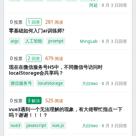
阿超
8 月 3 日回答
0
1
281
投票
回答
阅读
零基础如何入门ai训练师?
aigc
人工智能
prompt
MingLab
8 月 3 日回答
0
2
679
投票
回答
阅读
现在在微信服务号H5中，不同微信号访问时
localStorage会共享吗？
微信服务号
localstorage
大白two
8 月 3 日回答
0
3
525
投票
解决
阅读
vue3遇到一个无法理解的现象，有大佬帮忙指点一下
吗？谢谢！！！？
vue3
javascript
vue.js
大白two
8 月 3 日回答