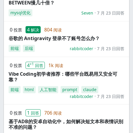
BETWEEN慢几十倍？
mysql优化
Seven
7 月 23 日回答
0
4
804
投票
解决
阅读
谷歌的 Antigravity 登录不了账号怎么办？
前端
后端
rabbitcoder
7 月 23 日回答
+1
0
4
1k
投票
回答
阅读
Vibe Coding初学者推荐：哪些平台既易用又安全可
靠？
前端
html
人工智能
prompt
claude
rabbitcoder
7 月 23 日回答
0
1
706
投票
回答
阅读
基于ADB的安卓自动化中，如何解决短文本和表情识别
不准的问题？