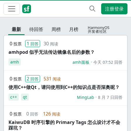
注册登录
HarmonyOS
最新
待回答
周榜
月榜
开发者社区
0
1
30
投票
回答
阅读
amhpod 似乎无法传达镜像名后的参数？
amh
amh面板
今天 07:52 回答
0
2
531
投票
回答
阅读
使用C++做Qt，请问使用到C++的知识点是否深奥呢？
c++
qt
MingLab
8 月 7 日回答
0
0
126
投票
回答
阅读
KaiwuDB 时序引擎的 Primary Tags 怎么设计才不会
踩坑？