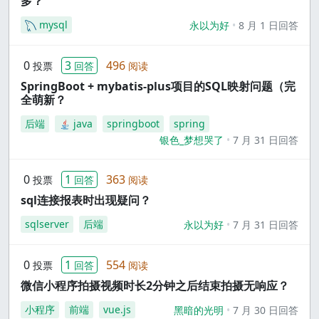
多？
mysql
永以为好
8 月 1 日回答
0
3
496
投票
回答
阅读
SpringBoot + mybatis-plus项目的SQL映射问题（完
全萌新？
后端
java
springboot
spring
银色_梦想哭了
7 月 31 日回答
0
1
363
投票
回答
阅读
sql连接报表时出现疑问？
sqlserver
后端
永以为好
7 月 31 日回答
0
1
554
投票
回答
阅读
微信小程序拍摄视频时长2分钟之后结束拍摄无响应？
小程序
前端
vue.js
黑暗的光明
7 月 30 日回答