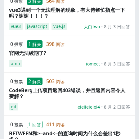
0
3
564
投票
解决
阅读
vue3遇到一个无法理解的现象，有大佬帮忙指点一下
吗？谢谢！！！？
vue3
javascript
vue.js
大白two
8 月 3 日回答
0
1
398
投票
解决
阅读
官网无法续期了?
amh
iomect
8 月 3 日回答
0
2
503
投票
解决
阅读
CodeBerg上传项目返回403错误，并且返回内容令人
费解？
git
eieiieieiei4
8 月 2 日回答
0
1
411
投票
回答
阅读
BETWEEN和>=and<=的查询时间为什么会差出1秒