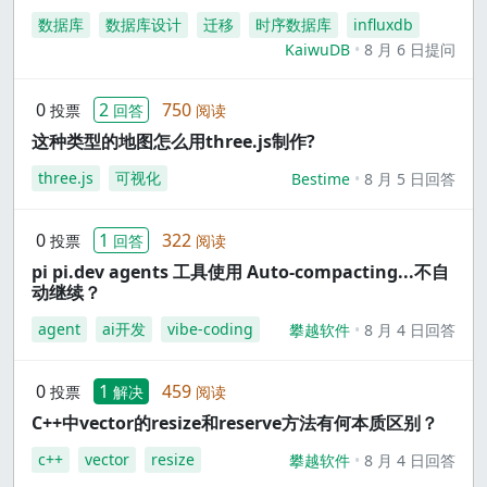
数据库
数据库设计
迁移
时序数据库
influxdb
KaiwuDB
8 月 6 日提问
0
2
750
投票
回答
阅读
这种类型的地图怎么用three.js制作?
three.js
可视化
Bestime
8 月 5 日回答
0
1
322
投票
回答
阅读
pi pi.dev agents 工具使用 Auto-compacting...不自
动继续？
agent
ai开发
vibe-coding
攀越软件
8 月 4 日回答
0
1
459
投票
解决
阅读
C++中vector的resize和reserve方法有何本质区别？
c++
vector
resize
攀越软件
8 月 4 日回答