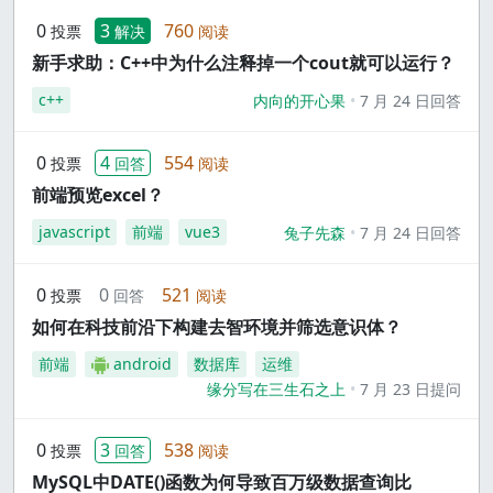
0
3
760
投票
解决
阅读
新手求助：C++中为什么注释掉一个cout就可以运行？
c++
内向的开心果
7 月 24 日回答
0
4
554
投票
回答
阅读
前端预览excel？
javascript
前端
vue3
兔子先森
7 月 24 日回答
0
0
521
投票
回答
阅读
如何在科技前沿下构建去智环境并筛选意识体？
前端
android
数据库
运维
缘分写在三生石之上
7 月 23 日提问
0
3
538
投票
回答
阅读
MySQL中DATE()函数为何导致百万级数据查询比