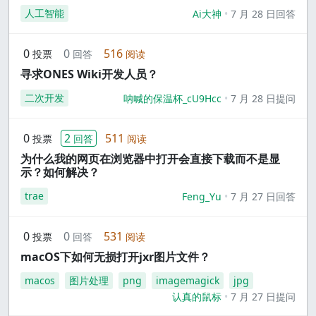
人工智能
Ai大神
7 月 28 日回答
0
0
516
投票
回答
阅读
寻求ONES Wiki开发人员？
二次开发
呐喊的保温杯_cU9Hcc
7 月 28 日提问
0
2
511
投票
回答
阅读
为什么我的网页在浏览器中打开会直接下载而不是显
示？如何解决？
trae
Feng_Yu
7 月 27 日回答
0
0
531
投票
回答
阅读
macOS下如何无损打开jxr图片文件？
macos
图片处理
png
imagemagick
jpg
认真的鼠标
7 月 27 日提问