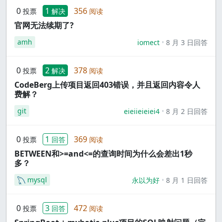
0
1
356
投票
解决
阅读
官网无法续期了?
amh
iomect
8 月 3 日回答
0
2
378
投票
解决
阅读
CodeBerg上传项目返回403错误，并且返回内容令人
费解？
git
eieiieieiei4
8 月 2 日回答
0
1
369
投票
回答
阅读
BETWEEN和>=and<=的查询时间为什么会差出1秒
多？
mysql
永以为好
8 月 1 日回答
0
3
472
投票
回答
阅读