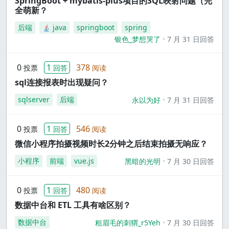
SpringBoot + mybatis-plus项目的SQL映射问题（完
全萌新？
后端
java
springboot
spring
银色_梦想哭了
7 月 31 日回答
0
1
378
投票
回答
阅读
sql连接报表时出现疑问？
sqlserver
后端
永以为好
7 月 31 日回答
0
1
546
投票
回答
阅读
微信小程序拍摄视频时长2分钟之后结束拍摄无响应？
小程序
前端
vue.js
黑暗的光明
7 月 30 日回答
0
1
480
投票
回答
阅读
数据中台和 ETL 工具有啥区别？
数据中台
粗眉毛的刺猬_r5Yeh
7 月 30 日回答