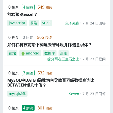
0
4
549
投票
回答
阅读
前端预览excel？
javascript
前端
vue3
兔子先森
7 月 24 日回答
0
0
506
投票
回答
阅读
如何在科技前沿下构建去智环境并筛选意识体？
前端
android
数据库
运维
缘分写在三生石之上
7 月 23 日提问
0
3
532
投票
回答
阅读
MySQL中DATE()函数为何导致百万级数据查询比
BETWEEN慢几十倍？
mysql优化
Seven
7 月 23 日回答
0
4
801
投票
解决
阅读