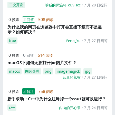
二次开发
呐喊的保温杯_cU9Hcc
7 月 28 日提问
0
2
508
投票
回答
阅读
为什么我的网页在浏览器中打开会直接下载而不是显
示？如何解决？
trae
Feng_Yu
7 月 27 日回答
0
0
514
投票
回答
阅读
macOS下如何无损打开jxr图片文件？
macos
图片处理
png
imagemagick
jpg
认真的鼠标
7 月 27 日提问
0
3
758
投票
解决
阅读
新手求助：C++中为什么注释掉一个cout就可以运行？
c++
内向的开心果
7 月 24 日回答