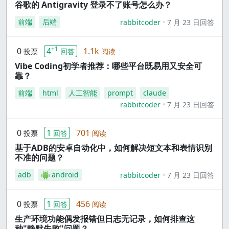
谷歌的 Antigravity 登录不了账号怎么办？
前端
后端
rabbitcoder
7 月 23 日回答
+1
0
4
1.1k
投票
回答
阅读
Vibe Coding初学者推荐：哪些平台既易用又安全可
靠？
前端
html
人工智能
prompt
claude
rabbitcoder
7 月 23 日回答
0
1
701
投票
回答
阅读
基于ADB的安卓自动化中，如何解决短文本和表情识别
不准的问题？
adb
android
rabbitcoder
7 月 23 日回答
0
1
456
投票
回答
阅读
生产环境功能偶发报错但日志无记录，如何排查这
种"静默失败"问题？