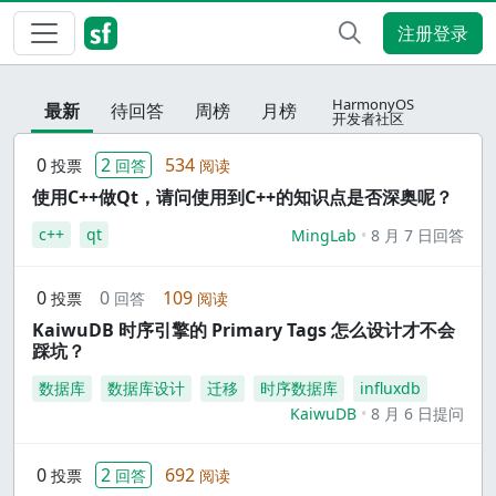
注册登录
HarmonyOS
最新
待回答
周榜
月榜
开发者社区
0
2
534
投票
回答
阅读
使用C++做Qt，请问使用到C++的知识点是否深奥呢？
c++
qt
MingLab
8 月 7 日回答
0
0
109
投票
回答
阅读
KaiwuDB 时序引擎的 Primary Tags 怎么设计才不会
踩坑？
数据库
数据库设计
迁移
时序数据库
influxdb
KaiwuDB
8 月 6 日提问
0
2
692
投票
回答
阅读