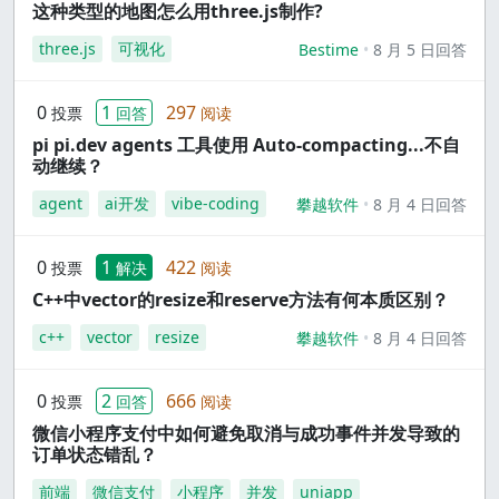
这种类型的地图怎么用three.js制作?
three.js
可视化
Bestime
8 月 5 日回答
0
1
297
投票
回答
阅读
pi pi.dev agents 工具使用 Auto-compacting...不自
动继续？
agent
ai开发
vibe-coding
攀越软件
8 月 4 日回答
0
1
422
投票
解决
阅读
C++中vector的resize和reserve方法有何本质区别？
c++
vector
resize
攀越软件
8 月 4 日回答
0
2
666
投票
回答
阅读
微信小程序支付中如何避免取消与成功事件并发导致的
订单状态错乱？
前端
微信支付
小程序
并发
uniapp