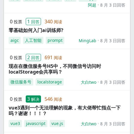
阿超
8 月 3 日回答
0
1
340
投票
回答
阅读
零基础如何入门ai训练师?
aigc
人工智能
prompt
MingLab
8 月 3 日回答
0
2
691
投票
回答
阅读
现在在微信服务号H5中，不同微信号访问时
localStorage会共享吗？
微信服务号
localstorage
大白two
8 月 3 日回答
0
3
546
投票
解决
阅读
vue3遇到一个无法理解的现象，有大佬帮忙指点一下
吗？谢谢！！！？
vue3
javascript
vue.js
大白two
8 月 3 日回答