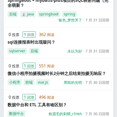
SpringBoot + mybatis-plus项目的SQL映射问题（完
全萌新？
后端
java
springboot
spring
银色_梦想哭了
7 月 31 日回答
0
1
362
投票
回答
阅读
sql连接报表时出现疑问？
sqlserver
后端
永以为好
7 月 31 日回答
0
1
551
投票
回答
阅读
微信小程序拍摄视频时长2分钟之后结束拍摄无响应？
小程序
前端
vue.js
黑暗的光明
7 月 30 日回答
0
1
496
投票
回答
阅读
数据中台和 ETL 工具有啥区别？
数据中台
粗眉毛的刺猬_r5Yeh
7 月 30 日回答