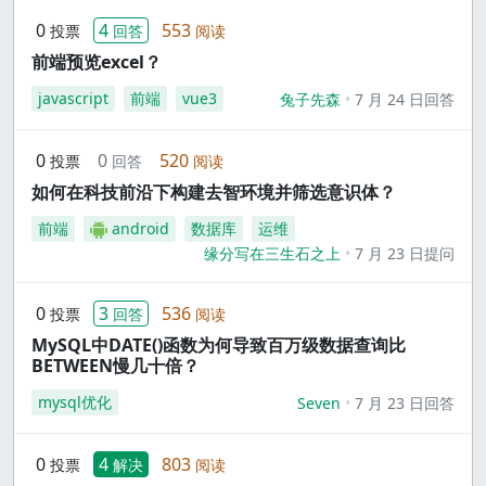
0
4
553
投票
回答
阅读
前端预览excel？
javascript
前端
vue3
兔子先森
7 月 24 日回答
0
0
520
投票
回答
阅读
如何在科技前沿下构建去智环境并筛选意识体？
前端
android
数据库
运维
缘分写在三生石之上
7 月 23 日提问
0
3
536
投票
回答
阅读
MySQL中DATE()函数为何导致百万级数据查询比
BETWEEN慢几十倍？
mysql优化
Seven
7 月 23 日回答
0
4
803
投票
解决
阅读