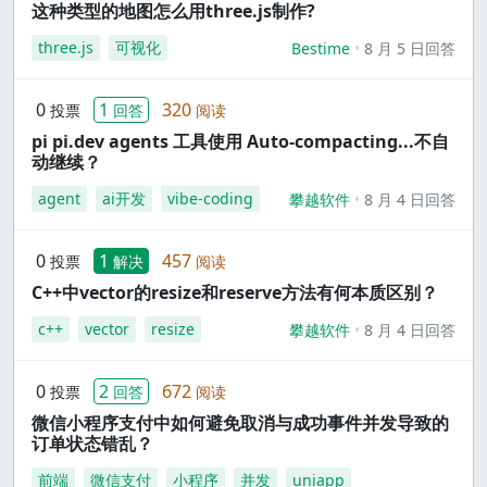
这种类型的地图怎么用three.js制作?
three.js
可视化
Bestime
8 月 5 日回答
0
1
320
投票
回答
阅读
pi pi.dev agents 工具使用 Auto-compacting...不自
动继续？
agent
ai开发
vibe-coding
攀越软件
8 月 4 日回答
0
1
457
投票
解决
阅读
C++中vector的resize和reserve方法有何本质区别？
c++
vector
resize
攀越软件
8 月 4 日回答
0
2
672
投票
回答
阅读
微信小程序支付中如何避免取消与成功事件并发导致的
订单状态错乱？
前端
微信支付
小程序
并发
uniapp