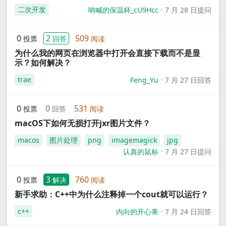
二次开发
呐喊的保温杯_cU9Hcc
7 月 28 日提问
0
2
509
投票
回答
阅读
为什么我的网页在浏览器中打开会直接下载而不是显
示？如何解决？
trae
Feng_Yu
7 月 27 日回答
0
0
531
投票
回答
阅读
macOS下如何无损打开jxr图片文件？
macos
图片处理
png
imagemagick
jpg
认真的鼠标
7 月 27 日提问
0
3
760
投票
解决
阅读
新手求助：C++中为什么注释掉一个cout就可以运行？
c++
内向的开心果
7 月 24 日回答