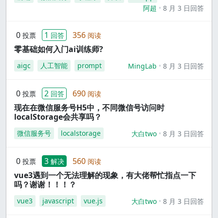
阿超
8 月 3 日回答
0
1
356
投票
回答
阅读
零基础如何入门ai训练师?
aigc
人工智能
prompt
MingLab
8 月 3 日回答
0
2
690
投票
回答
阅读
现在在微信服务号H5中，不同微信号访问时
localStorage会共享吗？
微信服务号
localstorage
大白two
8 月 3 日回答
0
3
560
投票
解决
阅读
vue3遇到一个无法理解的现象，有大佬帮忙指点一下
吗？谢谢！！！？
vue3
javascript
vue.js
大白two
8 月 3 日回答