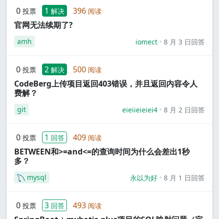
0
1
396
投票
解决
阅读
官网无法续期了?
amh
iomect
8 月 3 日回答
0
2
500
投票
解决
阅读
CodeBerg上传项目返回403错误，并且返回内容令人
费解？
git
eieiieieiei4
8 月 2 日回答
0
1
409
投票
回答
阅读
BETWEEN和>=and<=的查询时间为什么会差出1秒
多？
mysql
永以为好
8 月 1 日回答
0
3
493
投票
回答
阅读