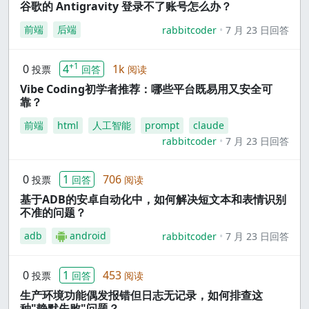
谷歌的 Antigravity 登录不了账号怎么办？
前端
后端
rabbitcoder
7 月 23 日回答
+1
0
4
1k
投票
回答
阅读
Vibe Coding初学者推荐：哪些平台既易用又安全可
靠？
前端
html
人工智能
prompt
claude
rabbitcoder
7 月 23 日回答
0
1
706
投票
回答
阅读
基于ADB的安卓自动化中，如何解决短文本和表情识别
不准的问题？
adb
android
rabbitcoder
7 月 23 日回答
0
1
453
投票
回答
阅读
生产环境功能偶发报错但日志无记录，如何排查这
种"静默失败"问题？