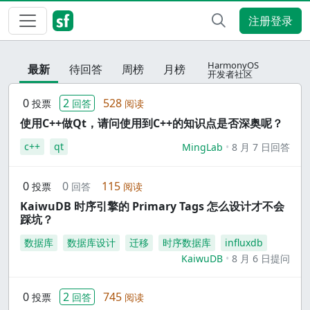
注册登录
HarmonyOS
最新
待回答
周榜
月榜
开发者社区
0
2
528
投票
回答
阅读
使用C++做Qt，请问使用到C++的知识点是否深奥呢？
c++
qt
MingLab
8 月 7 日回答
0
0
115
投票
回答
阅读
KaiwuDB 时序引擎的 Primary Tags 怎么设计才不会
踩坑？
数据库
数据库设计
迁移
时序数据库
influxdb
KaiwuDB
8 月 6 日提问
0
2
745
投票
回答
阅读