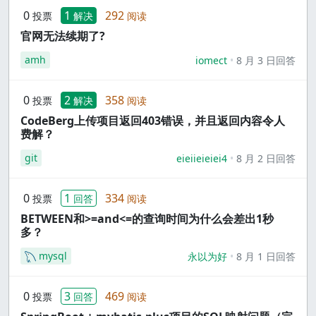
0
1
292
投票
解决
阅读
官网无法续期了?
amh
iomect
8 月 3 日回答
0
2
358
投票
解决
阅读
CodeBerg上传项目返回403错误，并且返回内容令人
费解？
git
eieiieieiei4
8 月 2 日回答
0
1
334
投票
回答
阅读
BETWEEN和>=and<=的查询时间为什么会差出1秒
多？
mysql
永以为好
8 月 1 日回答
0
3
469
投票
回答
阅读