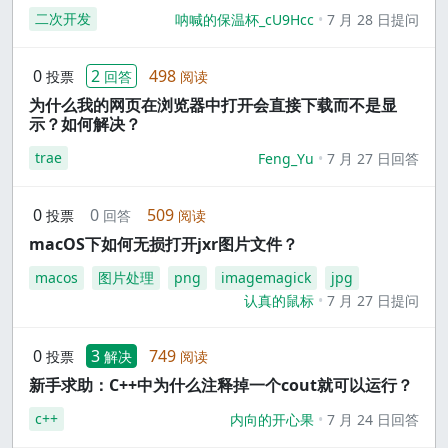
二次开发
呐喊的保温杯_cU9Hcc
7 月 28 日提问
0
2
498
投票
回答
阅读
为什么我的网页在浏览器中打开会直接下载而不是显
示？如何解决？
trae
Feng_Yu
7 月 27 日回答
0
0
509
投票
回答
阅读
macOS下如何无损打开jxr图片文件？
macos
图片处理
png
imagemagick
jpg
认真的鼠标
7 月 27 日提问
0
3
749
投票
解决
阅读
新手求助：C++中为什么注释掉一个cout就可以运行？
c++
内向的开心果
7 月 24 日回答