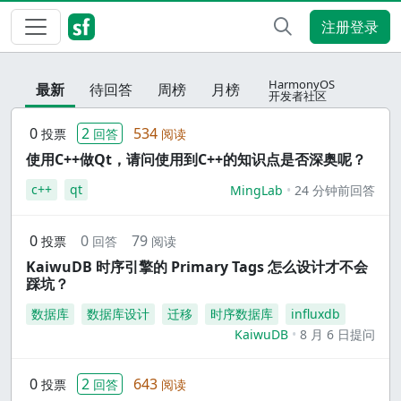
注册登录
HarmonyOS
最新
待回答
周榜
月榜
开发者社区
0
2
534
投票
回答
阅读
使用C++做Qt，请问使用到C++的知识点是否深奥呢？
c++
qt
MingLab
24 分钟前回答
0
0
79
投票
回答
阅读
KaiwuDB 时序引擎的 Primary Tags 怎么设计才不会
踩坑？
数据库
数据库设计
迁移
时序数据库
influxdb
KaiwuDB
8 月 6 日提问
0
2
643
投票
回答
阅读