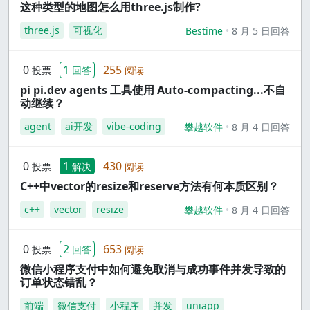
这种类型的地图怎么用three.js制作?
three.js
可视化
Bestime
8 月 5 日回答
0
1
255
投票
回答
阅读
pi pi.dev agents 工具使用 Auto-compacting...不自
动继续？
agent
ai开发
vibe-coding
攀越软件
8 月 4 日回答
0
1
430
投票
解决
阅读
C++中vector的resize和reserve方法有何本质区别？
c++
vector
resize
攀越软件
8 月 4 日回答
0
2
653
投票
回答
阅读
微信小程序支付中如何避免取消与成功事件并发导致的
订单状态错乱？
前端
微信支付
小程序
并发
uniapp