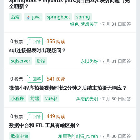
SpringBoot + mybatis-plus项目的SQL映射问题（完
全萌新？
后端
java
springboot
spring
银色_梦想哭了
7 月 31 日回答
0
1
355
投票
回答
阅读
sql连接报表时出现疑问？
sqlserver
后端
永以为好
7 月 31 日回答
0
1
541
投票
回答
阅读
微信小程序拍摄视频时长2分钟之后结束拍摄无响应？
小程序
前端
vue.js
黑暗的光明
7 月 30 日回答
0
1
449
投票
回答
阅读
数据中台和 ETL 工具有啥区别？
数据中台
粗眉毛的刺猬_r5Yeh
7 月 30 日回答