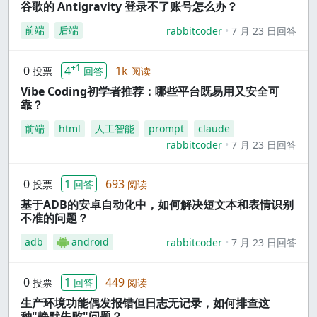
谷歌的 Antigravity 登录不了账号怎么办？
前端
后端
rabbitcoder
7 月 23 日回答
+1
0
4
1k
投票
回答
阅读
Vibe Coding初学者推荐：哪些平台既易用又安全可
靠？
前端
html
人工智能
prompt
claude
rabbitcoder
7 月 23 日回答
0
1
693
投票
回答
阅读
基于ADB的安卓自动化中，如何解决短文本和表情识别
不准的问题？
adb
android
rabbitcoder
7 月 23 日回答
0
1
449
投票
回答
阅读
生产环境功能偶发报错但日志无记录，如何排查这
种"静默失败"问题？