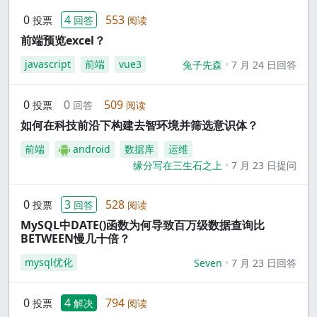
0
4
553
投票
回答
阅读
前端预览excel？
javascript
前端
vue3
兔子先森
7 月 24 日回答
0
0
509
投票
回答
阅读
如何在科技前沿下构建去智环境并筛选意识体？
前端
android
数据库
运维
缘分写在三生石之上
7 月 23 日提问
0
3
528
投票
回答
阅读
MySQL中DATE()函数为何导致百万级数据查询比
BETWEEN慢几十倍？
mysql优化
Seven
7 月 23 日回答
0
4
794
投票
解决
阅读