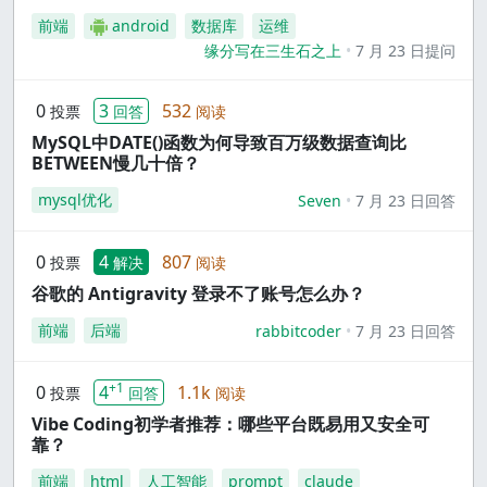
前端
android
数据库
运维
缘分写在三生石之上
7 月 23 日提问
0
3
532
投票
回答
阅读
MySQL中DATE()函数为何导致百万级数据查询比
BETWEEN慢几十倍？
mysql优化
Seven
7 月 23 日回答
0
4
807
投票
解决
阅读
谷歌的 Antigravity 登录不了账号怎么办？
前端
后端
rabbitcoder
7 月 23 日回答
+1
0
4
1.1k
投票
回答
阅读
Vibe Coding初学者推荐：哪些平台既易用又安全可
靠？
前端
html
人工智能
prompt
claude