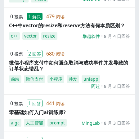
0
1
479
投票
解决
阅读
C++中vector的resize和reserve方法有何本质区别？
c++
vector
resize
攀越软件
8 月 4 日回答
0
2
680
投票
回答
阅读
微信小程序支付中如何避免取消与成功事件并发导致的
订单状态错乱？
前端
微信支付
小程序
并发
uniapp
阿超
8 月 3 日回答
0
1
441
投票
回答
阅读
零基础如何入门ai训练师?
aigc
人工智能
prompt
MingLab
8 月 3 日回答