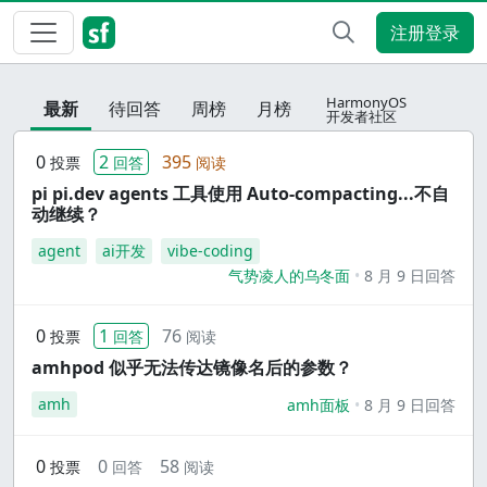
注册登录
HarmonyOS
最新
待回答
周榜
月榜
开发者社区
0
2
395
投票
回答
阅读
pi pi.dev agents 工具使用 Auto-compacting...不自
动继续？
agent
ai开发
vibe-coding
气势凌人的乌冬面
8 月 9 日回答
0
1
76
投票
回答
阅读
amhpod 似乎无法传达镜像名后的参数？
amh
amh面板
8 月 9 日回答
0
0
58
投票
回答
阅读