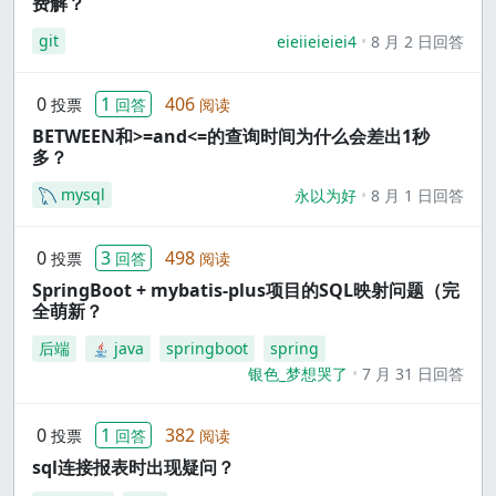
费解？
git
eieiieieiei4
8 月 2 日回答
0
1
406
投票
回答
阅读
BETWEEN和>=and<=的查询时间为什么会差出1秒
多？
mysql
永以为好
8 月 1 日回答
0
3
498
投票
回答
阅读
SpringBoot + mybatis-plus项目的SQL映射问题（完
全萌新？
后端
java
springboot
spring
银色_梦想哭了
7 月 31 日回答
0
1
382
投票
回答
阅读
sql连接报表时出现疑问？