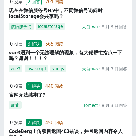
0
2
701
投票
回答
阅读
现在在微信服务号H5中，不同微信号访问时
localStorage会共享吗？
微信服务号
localstorage
大白two
8 月 3 日回答
0
3
565
投票
解决
阅读
vue3遇到一个无法理解的现象，有大佬帮忙指点一下
吗？谢谢！！！？
vue3
javascript
vue.js
大白two
8 月 3 日回答
0
1
440
投票
解决
阅读
官网无法续期了?
amh
iomect
8 月 3 日回答
0
2
450
投票
解决
阅读
CodeBerg上传项目返回403错误，并且返回内容令人