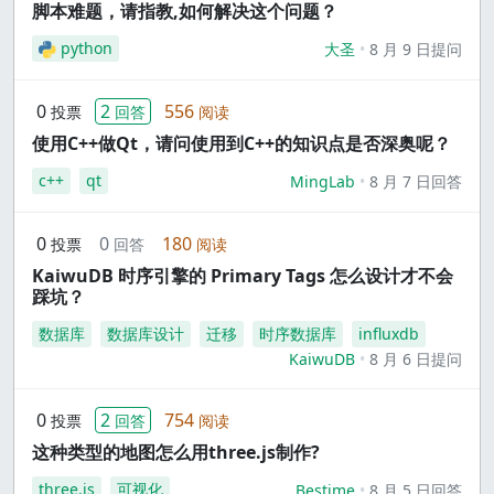
脚本难题，请指教,如何解决这个问题？
python
大圣
8 月 9 日提问
0
2
556
投票
回答
阅读
使用C++做Qt，请问使用到C++的知识点是否深奥呢？
c++
qt
MingLab
8 月 7 日回答
0
0
180
投票
回答
阅读
KaiwuDB 时序引擎的 Primary Tags 怎么设计才不会
踩坑？
数据库
数据库设计
迁移
时序数据库
influxdb
KaiwuDB
8 月 6 日提问
0
2
754
投票
回答
阅读
这种类型的地图怎么用three.js制作?
three.js
可视化
Bestime
8 月 5 日回答