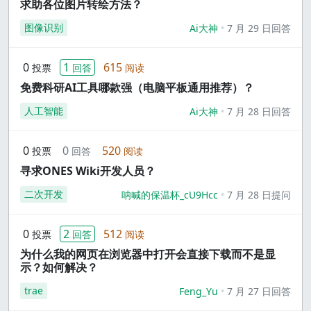
求助各位图片转绘方法？
图像识别
Ai大神
7 月 29 日回答
0
1
615
投票
回答
阅读
免费科研AI工具哪款强（电脑平板通用推荐）？
人工智能
Ai大神
7 月 28 日回答
0
0
520
投票
回答
阅读
寻求ONES Wiki开发人员？
二次开发
呐喊的保温杯_cU9Hcc
7 月 28 日提问
0
2
512
投票
回答
阅读
为什么我的网页在浏览器中打开会直接下载而不是显
示？如何解决？
trae
Feng_Yu
7 月 27 日回答