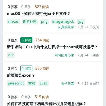
0
0
527
投票
回答
阅读
macOS下如何无损打开jxr图片文件？
macos
图片处理
png
imagemagick
jpg
认真的鼠标
7 月 27 日提问
0
3
764
投票
解决
阅读
新手求助：C++中为什么注释掉一个cout就可以运行？
c++
内向的开心果
7 月 24 日回答
0
4
560
投票
回答
阅读
前端预览excel？
javascript
前端
vue3
兔子先森
7 月 24 日回答
0
0
515
投票
回答
阅读
如何在科技前沿下构建去智环境并筛选意识体？