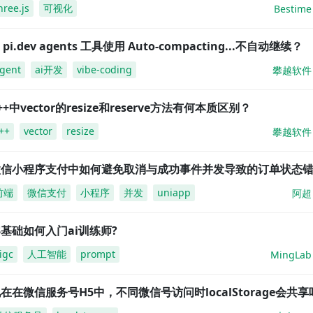
hree.js
可视化
Bestime
i pi.dev agents 工具使用 Auto-compacting...不自动继续？
gent
ai开发
vibe-coding
攀越软件
++中vector的resize和reserve方法有何本质区别？
++
vector
resize
攀越软件
微信小程序支付中如何避免取消与成功事件并发导致的订单状态
前端
微信支付
小程序
并发
uniapp
阿超
基础如何入门ai训练师?
igc
人工智能
prompt
MingLab
在在微信服务号H5中，不同微信号访问时localStorage会共享