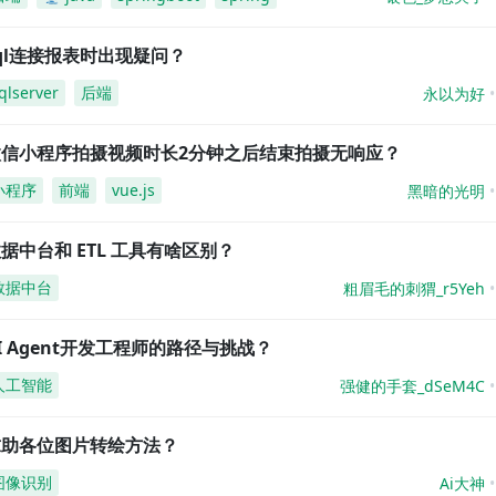
ql连接报表时出现疑问？
qlserver
后端
永以为好
微信小程序拍摄视频时长2分钟之后结束拍摄无响应？
小程序
前端
vue.js
黑暗的光明
据中台和 ETL 工具有啥区别？
数据中台
粗眉毛的刺猬_r5Yeh
I Agent开发工程师的路径与挑战？
人工智能
强健的手套_dSeM4C
求助各位图片转绘方法？
图像识别
Ai大神