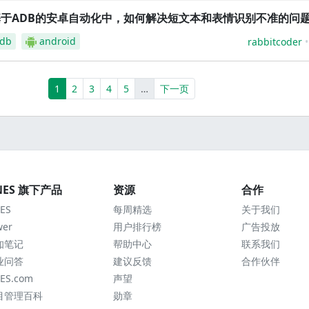
基于ADB的安卓自动化中，如何解决短文本和表情识别不准的问
db
android
rabbitcoder
(current)
More
1
2
3
4
5
…
下一页
NES 旗下产品
资源
合作
ES
每周精选
关于我们
wer
用户排行榜
广告投放
知笔记
帮助中心
联系我们
业问答
建议反馈
合作伙伴
ES.com
声望
目管理百科
勋章