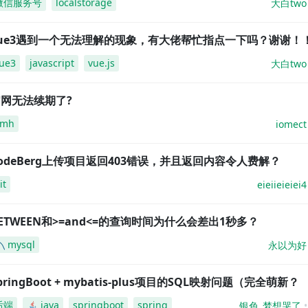
微信服务号
localstorage
大白two
vue3遇到一个无法理解的现象，有大佬帮忙指点一下吗？谢谢！
ue3
javascript
vue.js
大白two
网无法续期了?
amh
iomect
odeBerg上传项目返回403错误，并且返回内容令人费解？
it
eieiieieiei4
ETWEEN和>=and<=的查询时间为什么会差出1秒多？
mysql
永以为好
pringBoot + mybatis-plus项目的SQL映射问题（完全萌新？
后端
java
springboot
spring
银色_梦想哭了