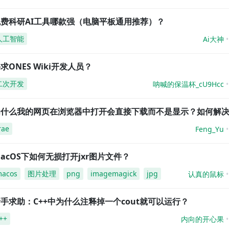
免费科研AI工具哪款强（电脑平板通用推荐）？
人工智能
Ai大神
求ONES Wiki开发人员？
二次开发
呐喊的保温杯_cU9Hcc
为什么我的网页在浏览器中打开会直接下载而不是显示？如何解
rae
Feng_Yu
acOS下如何无损打开jxr图片文件？
acos
图片处理
png
imagemagick
jpg
认真的鼠标
手求助：C++中为什么注释掉一个cout就可以运行？
++
内向的开心果