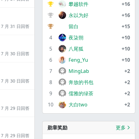
攀越软件
+16
永以为好
+16
留白
+15
7 月 31 日回答
4
夜柒朔
+10
5
八尾狐
+10
7 月 30 日回答
6
Feng_Yu
+10
7
MingLab
+2
7 月 30 日回答
8
奔放的书包
+2
9
儒雅的绿茶
+2
10
大白two
+2
7 月 29 日回答
勋章奖励
更多
7 月 29 日回答