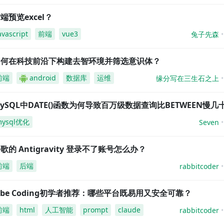
端预览excel？
avascript
前端
vue3
兔子先森
如何在科技前沿下构建去智环境并筛选意识体？
前端
android
数据库
运维
缘分写在三生石之上
ySQL中DATE()函数为何导致百万级数据查询比BETWEEN慢几
mysql优化
Seven
歌的 Antigravity 登录不了账号怎么办？
前端
后端
rabbitcoder
ibe Coding初学者推荐：哪些平台既易用又安全可靠？
前端
html
人工智能
prompt
claude
rabbitcoder