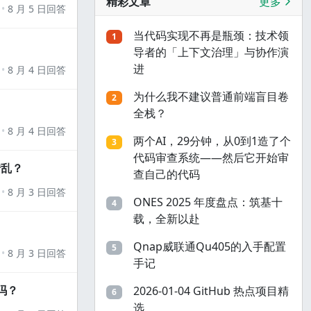
精彩文章
更多
8 月 5 日回答
当代码实现不再是瓶颈：技术领
1
导者的「上下文治理」与协作演
进
8 月 4 日回答
为什么我不建议普通前端盲目卷
2
全栈？
8 月 4 日回答
两个AI，29分钟，从0到1造了个
3
代码审查系统——然后它开始审
错乱？
查自己的代码
8 月 3 日回答
ONES 2025 年度盘点：筑基十
4
载，全新以赴
Qnap威联通Qu405的入手配置
5
8 月 3 日回答
手记
吗？
2026-01-04 GitHub 热点项目精
6
选