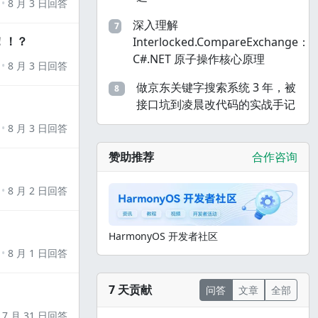
8 月 3 日回答
深入理解
7
！！？
Interlocked.CompareExchange：
C#.NET 原子操作核心原理
8 月 3 日回答
做京东关键字搜索系统 3 年，被
8
接口坑到凌晨改代码的实战手记
8 月 3 日回答
赞助推荐
合作咨询
8 月 2 日回答
HarmonyOS 开发者社区
8 月 1 日回答
7 天贡献
问答
文章
全部
7 月 31 日回答