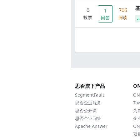
0
706
1
投票
阅读
回答
a
思否旗下产品
O
SegmentFault
ON
思否企业服务
To
思否公开课
为
思否企业问答
企
Apache Answer
ON
项