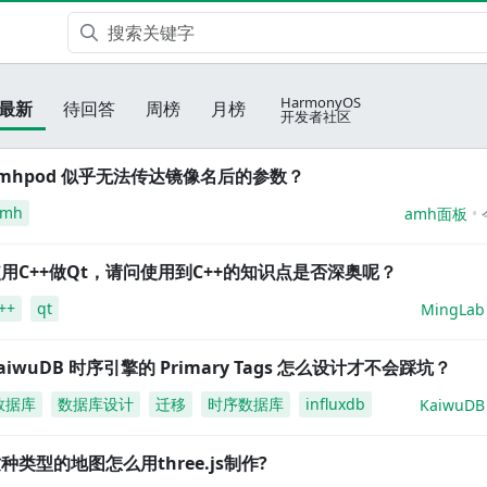
HarmonyOS
最新
待回答
周榜
月榜
开发者社区
mhpod 似乎无法传达镜像名后的参数？
amh
amh面板
用C++做Qt，请问使用到C++的知识点是否深奥呢？
++
qt
MingLab
aiwuDB 时序引擎的 Primary Tags 怎么设计才不会踩坑？
数据库
数据库设计
迁移
时序数据库
influxdb
KaiwuDB
种类型的地图怎么用three.js制作?