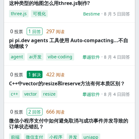
这种类型的地图怎么用three.js制作?
three.js
可视化
Bestime
8 月 5 日回答
0
1
297
投票
回答
阅读
pi pi.dev agents 工具使用 Auto-compacting...不自
动继续？
agent
ai开发
vibe-coding
攀越软件
8 月 4 日回答
0
1
422
投票
解决
阅读
C++中vector的resize和reserve方法有何本质区别？
c++
vector
resize
攀越软件
8 月 4 日回答
0
2
666
投票
回答
阅读
微信小程序支付中如何避免取消与成功事件并发导致的
订单状态错乱？
前端
微信支付
小程序
并发
uniapp