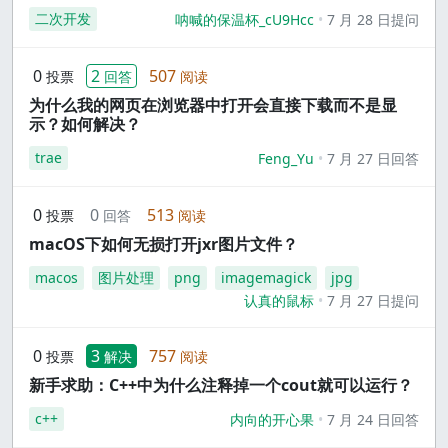
二次开发
呐喊的保温杯_cU9Hcc
7 月 28 日提问
0
2
507
投票
回答
阅读
为什么我的网页在浏览器中打开会直接下载而不是显
示？如何解决？
trae
Feng_Yu
7 月 27 日回答
0
0
513
投票
回答
阅读
macOS下如何无损打开jxr图片文件？
macos
图片处理
png
imagemagick
jpg
认真的鼠标
7 月 27 日提问
0
3
757
投票
解决
阅读
新手求助：C++中为什么注释掉一个cout就可以运行？
c++
内向的开心果
7 月 24 日回答