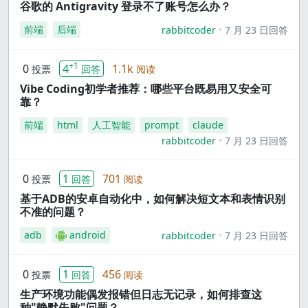
谷歌的 Antigravity 登录不了账号怎么办？
前端
后端
rabbitcoder
7 月 23 日回答
+1
0
4
1.1k
投票
回答
阅读
Vibe Coding初学者推荐：哪些平台既易用又安全可
靠？
前端
html
人工智能
prompt
claude
rabbitcoder
7 月 23 日回答
0
1
701
投票
回答
阅读
基于ADB的安卓自动化中，如何解决短文本和表情识别
不准的问题？
adb
android
rabbitcoder
7 月 23 日回答
0
1
456
投票
回答
阅读
生产环境功能偶发报错但日志无记录，如何排查这
种"静默失败"问题？