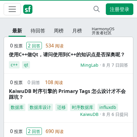
注册登录
HarmonyOS
最新
待回答
周榜
月榜
开发者社区
0
2
534
投票
回答
阅读
使用C++做Qt，请问使用到C++的知识点是否深奥呢？
c++
qt
MingLab
8 月 7 日回答
0
0
108
投票
回答
阅读
KaiwuDB 时序引擎的 Primary Tags 怎么设计才不会
踩坑？
数据库
数据库设计
迁移
时序数据库
influxdb
KaiwuDB
8 月 6 日提问
0
2
690
投票
回答
阅读