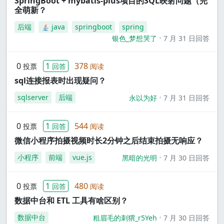
SpringBoot + mybatis-plus项目的SQL映射问题（完
全萌新？
后端
java
springboot
spring
银色_梦想哭了
7 月 31 日回答
0
1
378
投票
回答
阅读
sql连接报表时出现疑问？
sqlserver
后端
永以为好
7 月 31 日回答
0
1
544
投票
回答
阅读
微信小程序拍摄视频时长2分钟之后结束拍摄无响应？
小程序
前端
vue.js
黑暗的光明
7 月 30 日回答
0
1
480
投票
回答
阅读
数据中台和 ETL 工具有啥区别？
数据中台
粗眉毛的刺猬_r5Yeh
7 月 30 日回答