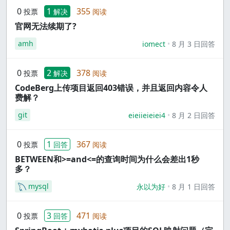
0
1
355
投票
解决
阅读
官网无法续期了?
amh
iomect
8 月 3 日回答
0
2
378
投票
解决
阅读
CodeBerg上传项目返回403错误，并且返回内容令人
费解？
git
eieiieieiei4
8 月 2 日回答
0
1
367
投票
回答
阅读
BETWEEN和>=and<=的查询时间为什么会差出1秒
多？
mysql
永以为好
8 月 1 日回答
0
3
471
投票
回答
阅读