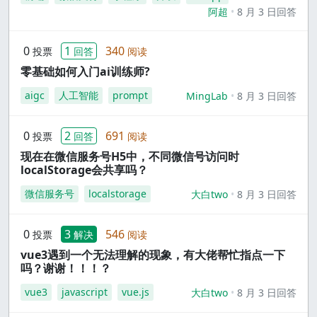
阿超
8 月 3 日回答
0
1
340
投票
回答
阅读
零基础如何入门ai训练师?
aigc
人工智能
prompt
MingLab
8 月 3 日回答
0
2
691
投票
回答
阅读
现在在微信服务号H5中，不同微信号访问时
localStorage会共享吗？
微信服务号
localstorage
大白two
8 月 3 日回答
0
3
546
投票
解决
阅读
vue3遇到一个无法理解的现象，有大佬帮忙指点一下
吗？谢谢！！！？
vue3
javascript
vue.js
大白two
8 月 3 日回答