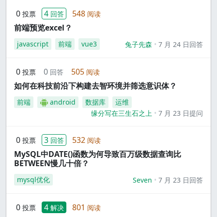
0
4
548
投票
回答
阅读
前端预览excel？
javascript
前端
vue3
兔子先森
7 月 24 日回答
0
0
505
投票
回答
阅读
如何在科技前沿下构建去智环境并筛选意识体？
前端
android
数据库
运维
缘分写在三生石之上
7 月 23 日提问
0
3
532
投票
回答
阅读
MySQL中DATE()函数为何导致百万级数据查询比
BETWEEN慢几十倍？
mysql优化
Seven
7 月 23 日回答
0
4
801
投票
解决
阅读