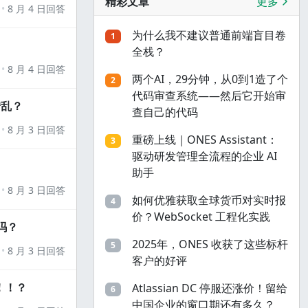
精彩文章
更多
8 月 4 日回答
为什么我不建议普通前端盲目卷
1
全栈？
8 月 4 日回答
两个AI，29分钟，从0到1造了个
2
代码审查系统——然后它开始审
错乱？
查自己的代码
8 月 3 日回答
重磅上线｜ONES Assistant：
3
驱动研发管理全流程的企业 AI
助手
8 月 3 日回答
如何优雅获取全球货币对实时报
4
价？WebSocket 工程化实践
吗？
2025年，ONES 收获了这些标杆
5
8 月 3 日回答
客户的好评
！！？
Atlassian DC 停服还涨价！留给
6
中国企业的窗口期还有多久？