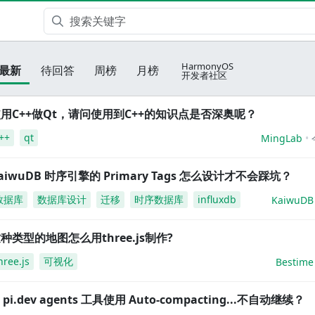
HarmonyOS
最新
待回答
周榜
月榜
开发者社区
用C++做Qt，请问使用到C++的知识点是否深奥呢？
++
qt
MingLab
aiwuDB 时序引擎的 Primary Tags 怎么设计才不会踩坑？
数据库
数据库设计
迁移
时序数据库
influxdb
KaiwuDB
种类型的地图怎么用three.js制作?
hree.js
可视化
Bestime
i pi.dev agents 工具使用 Auto-compacting...不自动继续？