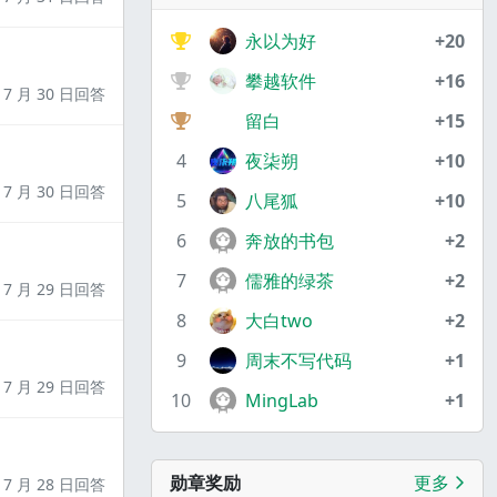
永以为好
+20
攀越软件
+16
7 月 30 日回答
留白
+15
4
夜柒朔
+10
7 月 30 日回答
5
八尾狐
+10
6
奔放的书包
+2
7
儒雅的绿茶
+2
7 月 29 日回答
8
大白two
+2
9
周末不写代码
+1
7 月 29 日回答
10
MingLab
+1
勋章奖励
更多
7 月 28 日回答