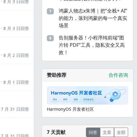
8 月 3 日回答
鸿蒙人物志x朱博｜把“全栈+ AI”
7
的能力，落到鸿蒙的每一个真实
场景
8 月 3 日回答
告别服务器！小程序纯前端“图
8
片转 PDF”工具，隐私安全又高
效！
8 月 2 日回答
赞助推荐
合作咨询
8 月 1 日回答
7 月 31 日回答
HarmonyOS 开发者社区
7 天贡献
问答
文章
全部
7 月 31 日回答