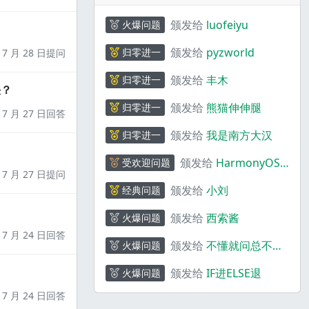
颁发给
luofeiyu
火爆问题
颁发给
pyzworld
归零进一
7 月 28 日提问
颁发给
丰木
归零进一
决？
颁发给
熊猫伸伸腿
归零进一
7 月 27 日回答
颁发给
我是南方大汉
归零进一
颁发给
HarmonyOS
受欢迎问题
7 月 27 日提问
码上奇行
颁发给
小刘
经典问题
颁发给
西索酱
火爆问题
7 月 24 日回答
颁发给
不懂就问总不会
火爆问题
错
颁发给
IF进ELSE退
火爆问题
7 月 24 日回答