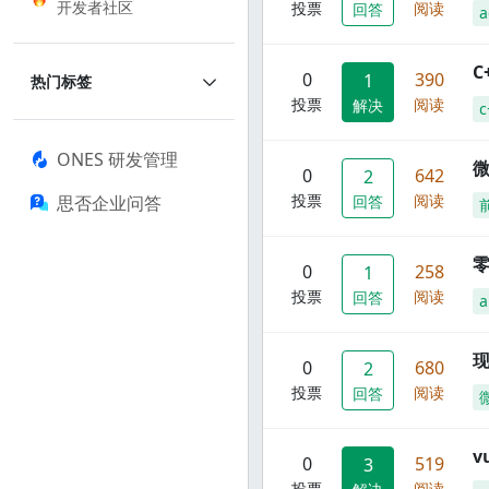
开发者社区
投票
阅读
回答
a
C
0
390
1
热门标签
投票
阅读
解决
c
ONES 研发管理
0
642
2
投票
阅读
思否企业问答
回答
零
0
258
1
投票
阅读
回答
a
现
0
680
2
投票
阅读
回答
0
519
3
投票
阅读