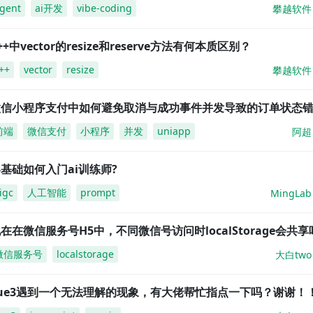
gent
ai开发
vibe-coding
攀越软件
++中vector的resize和reserve方法有何本质区别？
++
vector
resize
攀越软件
微信小程序支付中如何避免取消与成功事件并发导致的订单状态
前端
微信支付
小程序
并发
uniapp
阿超
基础如何入门ai训练师?
igc
人工智能
prompt
MingLab
在在微信服务号H5中，不同微信号访问时localStorage会共享
微信服务号
localstorage
大白two
vue3遇到一个无法理解的现象，有大佬帮忙指点一下吗？谢谢！