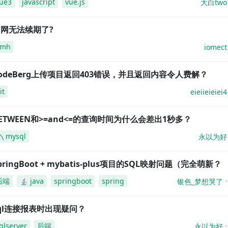
ue3
javascript
vue.js
大白two
网无法续期了?
amh
iomect
odeBerg上传项目返回403错误，并且返回内容令人费解？
it
eieiieieiei4
ETWEEN和>=and<=的查询时间为什么会差出1秒多？
mysql
永以为好
pringBoot + mybatis-plus项目的SQL映射问题（完全萌新？
后端
java
springboot
spring
银色_梦想哭了
ql连接报表时出现疑问？
qlserver
后端
永以为好