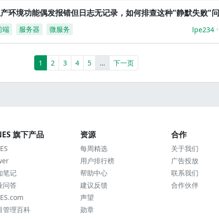
生产环境功能偶发报错但日志无记录，如何排查这种"静默失败"
前端
服务器
微服务
lpe234
(current)
More
1
2
3
4
5
…
下一页
NES 旗下产品
资源
合作
ES
每周精选
关于我们
wer
用户排行榜
广告投放
知笔记
帮助中心
联系我们
业问答
建议反馈
合作伙伴
ES.com
声望
目管理百科
勋章