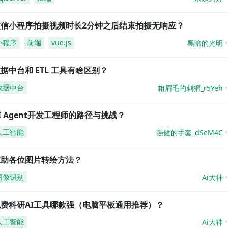
微信小程序拍摄视频时长2分钟之后结束拍摄无响应？
小程序
前端
vue.js
黑暗的光明
据中台和 ETL 工具有啥区别？
数据中台
粗眉毛的刺猬_r5Yeh
I Agent开发工程师的路径与挑战？
人工智能
强健的手套_dSeM4C
求助各位图片转绘方法？
图像识别
Ai大神
免费科研AI工具哪款强（电脑平板通用推荐）？
人工智能
Ai大神