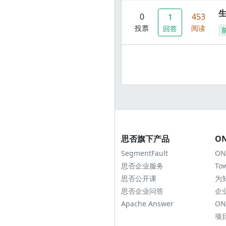
0
453
1
投票
阅读
回答
思否旗下产品
O
SegmentFault
ON
思否企业服务
To
思否公开课
为
思否企业问答
企
Apache Answer
ON
项