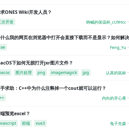
求ONES Wiki开发人员？
二次开发
呐喊的保温杯_cU9Hcc
为什么我的网页在浏览器中打开会直接下载而不是显示？如何解
rae
Feng_Yu
acOS下如何无损打开jxr图片文件？
acos
图片处理
png
imagemagick
jpg
认真的鼠标
手求助：C++中为什么注释掉一个cout就可以运行？
++
内向的开心果
端预览excel？
avascript
前端
vue3
兔子先森