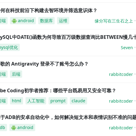
如何在科技前沿下构建去智环境并筛选意识体？
前端
android
数据库
运维
缘分写在三生石之上
ySQL中DATE()函数为何导致百万级数据查询比BETWEEN慢几
mysql优化
Seven
歌的 Antigravity 登录不了账号怎么办？
前端
后端
rabbitcoder
ibe Coding初学者推荐：哪些平台既易用又安全可靠？
前端
html
人工智能
prompt
claude
rabbitcoder
基于ADB的安卓自动化中，如何解决短文本和表情识别不准的问
db
android
rabbitcoder