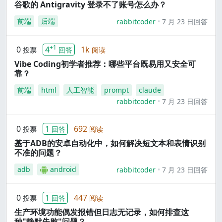
谷歌的 Antigravity 登录不了账号怎么办？
前端
后端
rabbitcoder
7 月 23 日回答
+1
0
4
1k
投票
回答
阅读
Vibe Coding初学者推荐：哪些平台既易用又安全可
靠？
前端
html
人工智能
prompt
claude
rabbitcoder
7 月 23 日回答
0
1
692
投票
回答
阅读
基于ADB的安卓自动化中，如何解决短文本和表情识别
不准的问题？
adb
android
rabbitcoder
7 月 23 日回答
0
1
447
投票
回答
阅读
生产环境功能偶发报错但日志无记录，如何排查这
种"静默失败"问题？