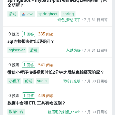
SpringBoot + mybatis-plus项目的SQL映射问题（完
全萌新？
后端
java
springboot
spring
银色_梦想哭了
7 月 31 日回答
0
1
335
投票
回答
阅读
sql连接报表时出现疑问？
sqlserver
后端
永以为好
7 月 31 日回答
0
1
541
投票
回答
阅读
微信小程序拍摄视频时长2分钟之后结束拍摄无响应？
小程序
前端
vue.js
黑暗的光明
7 月 30 日回答
0
1
449
投票
回答
阅读
数据中台和 ETL 工具有啥区别？
数据中台
粗眉毛的刺猬_r5Yeh
7 月 30 日回答