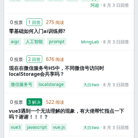
阿超
8 月 3 日回答
0
1
275
投票
回答
阅读
零基础如何入门ai训练师?
aigc
人工智能
prompt
MingLab
8 月 3 日回答
0
2
676
投票
回答
阅读
现在在微信服务号H5中，不同微信号访问时
localStorage会共享吗？
微信服务号
localstorage
大白two
8 月 3 日回答
0
3
522
投票
解决
阅读
vue3遇到一个无法理解的现象，有大佬帮忙指点一下
吗？谢谢！！！？
vue3
javascript
vue.js
大白two
8 月 3 日回答