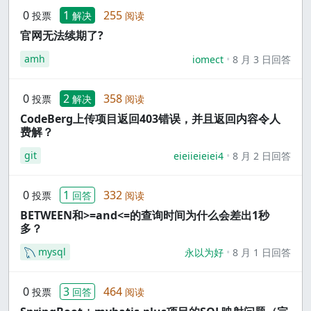
0
1
255
投票
解决
阅读
官网无法续期了?
amh
iomect
8 月 3 日回答
0
2
358
投票
解决
阅读
CodeBerg上传项目返回403错误，并且返回内容令人
费解？
git
eieiieieiei4
8 月 2 日回答
0
1
332
投票
回答
阅读
BETWEEN和>=and<=的查询时间为什么会差出1秒
多？
mysql
永以为好
8 月 1 日回答
0
3
464
投票
回答
阅读