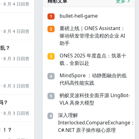
精彩文章
更多
8 月 4 日回答
bullet-hell-game
1
重磅上线｜ONES Assistant：
2
8 月 4 日回答
驱动研发管理全流程的企业 AI
助手
错乱？
ONES 2025 年度盘点：筑基十
3
8 月 3 日回答
载，全新以赴
MindSpore ：动静图融合的低
4
代码高性能实践
8 月 3 日回答
蚂蚁灵波科技全面开源 LingBot-
5
吗？
VLA 具身大模型
8 月 3 日回答
深入理解
6
Interlocked.CompareExchange：
！！？
C#.NET 原子操作核心原理