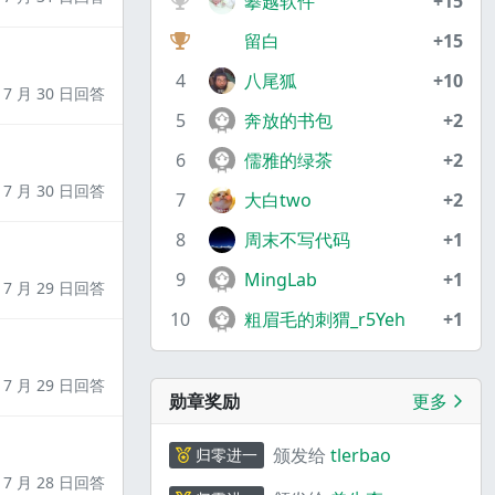
攀越软件
+15
留白
+15
4
八尾狐
+10
7 月 30 日回答
5
奔放的书包
+2
6
儒雅的绿茶
+2
7 月 30 日回答
7
大白two
+2
8
周末不写代码
+1
9
MingLab
+1
7 月 29 日回答
10
粗眉毛的刺猬_r5Yeh
+1
7 月 29 日回答
勋章奖励
更多
颁发给
tlerbao
归零进一
7 月 28 日回答