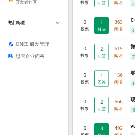
开发者社区
投票
阅读
回答
a
C
0
363
1
热门标签
投票
阅读
解决
c
ONES 研发管理
0
615
2
投票
阅读
思否企业问答
回答
零
0
156
1
投票
阅读
回答
a
现
0
666
2
投票
阅读
回答
0
492
3
投票
阅读