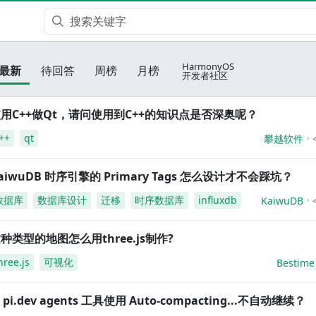
HarmonyOS
最新
待回答
周榜
月榜
开发者社区
用C++做Qt，请问使用到C++的知识点是否深奥呢？
++
qt
攀越软件
aiwuDB 时序引擎的 Primary Tags 怎么设计才不会踩坑？
数据库
数据库设计
迁移
时序数据库
influxdb
KaiwuDB
种类型的地图怎么用three.js制作?
hree.js
可视化
Bestime
i pi.dev agents 工具使用 Auto-compacting...不自动继续？