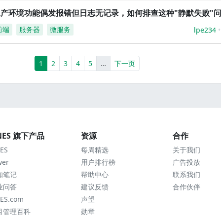
生产环境功能偶发报错但日志无记录，如何排查这种"静默失败"
前端
服务器
微服务
lpe234
(current)
More
1
2
3
4
5
…
下一页
NES 旗下产品
资源
合作
ES
每周精选
关于我们
wer
用户排行榜
广告投放
知笔记
帮助中心
联系我们
业问答
建议反馈
合作伙伴
ES.com
声望
目管理百科
勋章