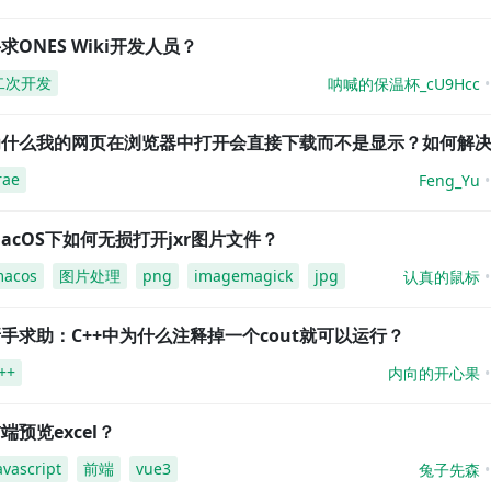
求ONES Wiki开发人员？
二次开发
呐喊的保温杯_cU9Hcc
为什么我的网页在浏览器中打开会直接下载而不是显示？如何解
rae
Feng_Yu
acOS下如何无损打开jxr图片文件？
acos
图片处理
png
imagemagick
jpg
认真的鼠标
手求助：C++中为什么注释掉一个cout就可以运行？
++
内向的开心果
端预览excel？
avascript
前端
vue3
兔子先森