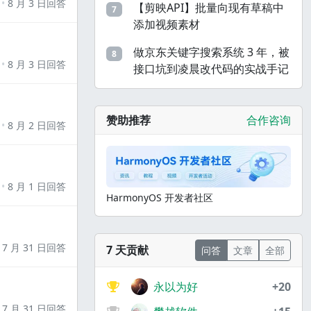
8 月 3 日回答
【剪映API】批量向现有草稿中
7
添加视频素材
做京东关键字搜索系统 3 年，被
8
8 月 3 日回答
接口坑到凌晨改代码的实战手记
赞助推荐
合作咨询
8 月 2 日回答
8 月 1 日回答
HarmonyOS 开发者社区
7 月 31 日回答
7 天贡献
问答
文章
全部
永以为好
+20
7 月 31 日回答