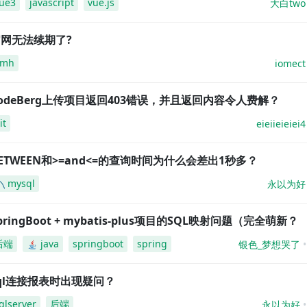
ue3
javascript
vue.js
大白two
网无法续期了?
amh
iomect
odeBerg上传项目返回403错误，并且返回内容令人费解？
it
eieiieieiei4
ETWEEN和>=and<=的查询时间为什么会差出1秒多？
mysql
永以为好
pringBoot + mybatis-plus项目的SQL映射问题（完全萌新？
后端
java
springboot
spring
银色_梦想哭了
ql连接报表时出现疑问？
qlserver
后端
永以为好