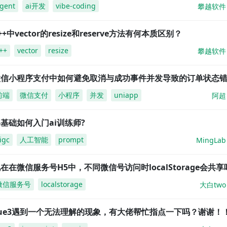
gent
ai开发
vibe-coding
攀越软件
++中vector的resize和reserve方法有何本质区别？
++
vector
resize
攀越软件
微信小程序支付中如何避免取消与成功事件并发导致的订单状态
前端
微信支付
小程序
并发
uniapp
阿超
基础如何入门ai训练师?
igc
人工智能
prompt
MingLab
在在微信服务号H5中，不同微信号访问时localStorage会共享
微信服务号
localstorage
大白two
vue3遇到一个无法理解的现象，有大佬帮忙指点一下吗？谢谢！