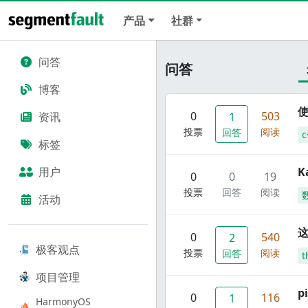
产品
社群
问答
问答
博客
使
0
503
资讯
1
投票
阅读
回答
c
标签
用户
K
0
0
19
投票
回答
阅读
活动
这
0
540
2
极客观点
投票
阅读
回答
t
项目管理
p
0
116
1
HarmonyOS