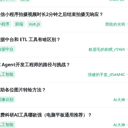
微信小程序拍摄视频时长2分钟之后结束拍摄无响应？
小程序
前端
vue.js
黑暗的光明
据中台和 ETL 工具有啥区别？
数据中台
粗眉毛的刺猬_r5Yeh
I Agent开发工程师的路径与挑战？
人工智能
强健的手套_dSeM4C
求助各位图片转绘方法？
图像识别
Ai大神
免费科研AI工具哪款强（电脑平板通用推荐）？
人工智能
Ai大神