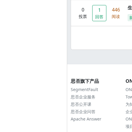
0
446
1
投票
阅读
回答
思否旗下产品
O
SegmentFault
ON
思否企业服务
To
思否公开课
为
思否企业问答
企
Apache Answer
ON
项