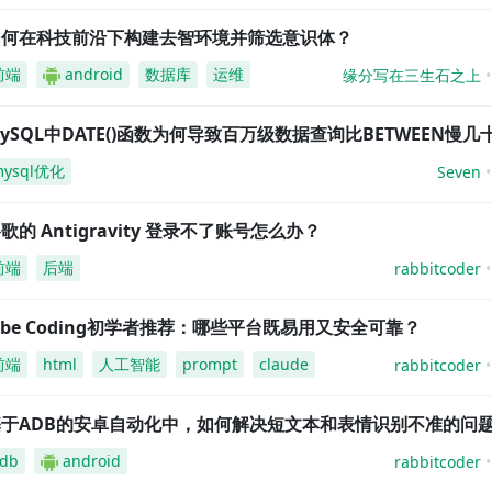
如何在科技前沿下构建去智环境并筛选意识体？
前端
android
数据库
运维
缘分写在三生石之上
ySQL中DATE()函数为何导致百万级数据查询比BETWEEN慢几
mysql优化
Seven
歌的 Antigravity 登录不了账号怎么办？
前端
后端
rabbitcoder
ibe Coding初学者推荐：哪些平台既易用又安全可靠？
前端
html
人工智能
prompt
claude
rabbitcoder
基于ADB的安卓自动化中，如何解决短文本和表情识别不准的问
db
android
rabbitcoder