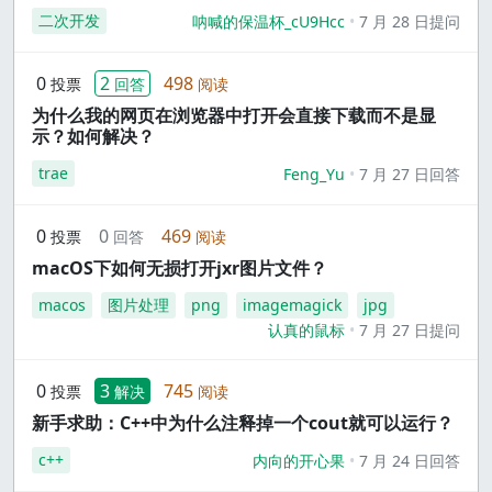
二次开发
呐喊的保温杯_cU9Hcc
7 月 28 日提问
0
2
498
投票
回答
阅读
为什么我的网页在浏览器中打开会直接下载而不是显
示？如何解决？
trae
Feng_Yu
7 月 27 日回答
0
0
469
投票
回答
阅读
macOS下如何无损打开jxr图片文件？
macos
图片处理
png
imagemagick
jpg
认真的鼠标
7 月 27 日提问
0
3
745
投票
解决
阅读
新手求助：C++中为什么注释掉一个cout就可以运行？
c++
内向的开心果
7 月 24 日回答