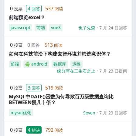
0
4
537
投票
回答
阅读
前端预览excel？
javascript
前端
vue3
兔子先森
7 月 24 日回答
0
0
513
投票
回答
阅读
如何在科技前沿下构建去智环境并筛选意识体？
前端
android
数据库
运维
缘分写在三生石之上
7 月 23 日提问
0
3
519
投票
回答
阅读
MySQL中DATE()函数为何导致百万级数据查询比
BETWEEN慢几十倍？
mysql优化
Seven
7 月 23 日回答
0
4
792
投票
解决
阅读