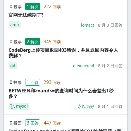
0
1
222
投票
解决
阅读
官网无法续期了?
amh
iomect
8 月 3 日回答
0
2
345
投票
解决
阅读
CodeBerg上传项目返回403错误，并且返回内容令人
费解？
git
eieiieieiei4
8 月 2 日回答
0
1
293
投票
回答
阅读
BETWEEN和>=and<=的查询时间为什么会差出1秒
多？
mysql
永以为好
8 月 1 日回答
0
3
447
投票
回答
阅读