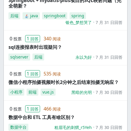
SpringBoot + mybatis-plus项目的SQL映射问题（完
全萌新？
后端
java
springboot
spring
银色_梦想哭了
7 月 31 日回答
0
1
340
投票
回答
阅读
sql连接报表时出现疑问？
sqlserver
后端
永以为好
7 月 31 日回答
0
1
535
投票
回答
阅读
微信小程序拍摄视频时长2分钟之后结束拍摄无响应？
小程序
前端
vue.js
黑暗的光明
7 月 30 日回答
0
1
466
投票
回答
阅读
数据中台和 ETL 工具有啥区别？
数据中台
粗眉毛的刺猬_r5Yeh
7 月 30 日回答