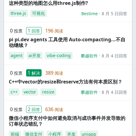
这种类型的地图怎么用three.js制作?
three.js
可视化
Bestime
8 月 5 日回答
0
1
196
投票
回答
阅读
pi pi.dev agents 工具使用 Auto-compacting...不自
动继续？
agent
ai开发
vibe-coding
攀越软件
8 月 4 日回答
0
1
389
投票
解决
阅读
C++中vector的resize和reserve方法有何本质区别？
c++
vector
resize
攀越软件
8 月 4 日回答
0
2
636
投票
回答
阅读
微信小程序支付中如何避免取消与成功事件并发导致的
订单状态错乱？
前端
微信支付
小程序
并发
uniapp