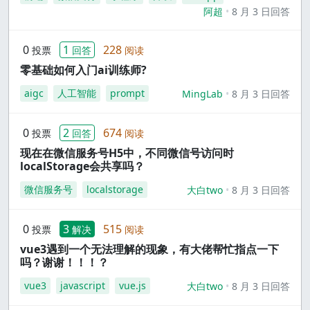
阿超
8 月 3 日回答
0
1
228
投票
回答
阅读
零基础如何入门ai训练师?
aigc
人工智能
prompt
MingLab
8 月 3 日回答
0
2
674
投票
回答
阅读
现在在微信服务号H5中，不同微信号访问时
localStorage会共享吗？
微信服务号
localstorage
大白two
8 月 3 日回答
0
3
515
投票
解决
阅读
vue3遇到一个无法理解的现象，有大佬帮忙指点一下
吗？谢谢！！！？
vue3
javascript
vue.js
大白two
8 月 3 日回答