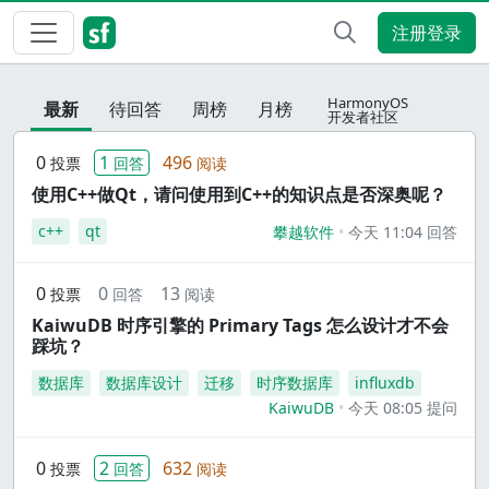
注册登录
HarmonyOS
最新
待回答
周榜
月榜
开发者社区
0
1
496
投票
回答
阅读
使用C++做Qt，请问使用到C++的知识点是否深奥呢？
c++
qt
攀越软件
今天 11:04 回答
0
0
13
投票
回答
阅读
KaiwuDB 时序引擎的 Primary Tags 怎么设计才不会
踩坑？
数据库
数据库设计
迁移
时序数据库
influxdb
KaiwuDB
今天 08:05 提问
0
2
632
投票
回答
阅读