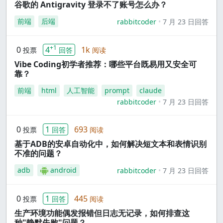
谷歌的 Antigravity 登录不了账号怎么办？
前端
后端
rabbitcoder
7 月 23 日回答
+1
0
4
1k
投票
回答
阅读
Vibe Coding初学者推荐：哪些平台既易用又安全可
靠？
前端
html
人工智能
prompt
claude
rabbitcoder
7 月 23 日回答
0
1
693
投票
回答
阅读
基于ADB的安卓自动化中，如何解决短文本和表情识别
不准的问题？
adb
android
rabbitcoder
7 月 23 日回答
0
1
445
投票
回答
阅读
生产环境功能偶发报错但日志无记录，如何排查这
种"静默失败"问题？