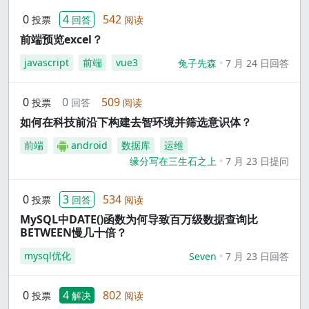
0
4
542
投票
回答
阅读
前端预览excel？
javascript
前端
vue3
兔子先森
7 月 24 日回答
0
0
509
投票
回答
阅读
如何在科技前沿下构建去智环境并筛选意识体？
前端
android
数据库
运维
缘分写在三生石之上
7 月 23 日提问
0
3
534
投票
回答
阅读
MySQL中DATE()函数为何导致百万级数据查询比
BETWEEN慢几十倍？
mysql优化
Seven
7 月 23 日回答
0
4
802
投票
解决
阅读