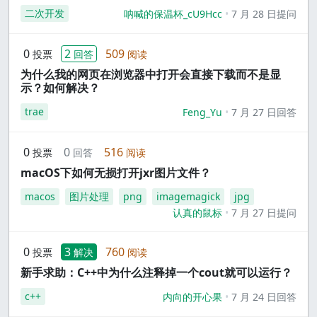
二次开发
呐喊的保温杯_cU9Hcc
7 月 28 日提问
0
2
509
投票
回答
阅读
为什么我的网页在浏览器中打开会直接下载而不是显
示？如何解决？
trae
Feng_Yu
7 月 27 日回答
0
0
516
投票
回答
阅读
macOS下如何无损打开jxr图片文件？
macos
图片处理
png
imagemagick
jpg
认真的鼠标
7 月 27 日提问
0
3
760
投票
解决
阅读
新手求助：C++中为什么注释掉一个cout就可以运行？
c++
内向的开心果
7 月 24 日回答