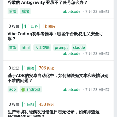
谷歌的 Antigravity 登录不了账号怎么办？
前端
后端
rabbitcoder
7 月 23 日回答
+1
0
4
1k
投票
回答
阅读
Vibe Coding初学者推荐：哪些平台既易用又安全可
靠？
前端
html
人工智能
prompt
claude
rabbitcoder
7 月 23 日回答
0
1
706
投票
回答
阅读
基于ADB的安卓自动化中，如何解决短文本和表情识别
不准的问题？
adb
android
rabbitcoder
7 月 23 日回答
0
1
453
投票
回答
阅读
生产环境功能偶发报错但日志无记录，如何排查这
种"静默失败"问题？