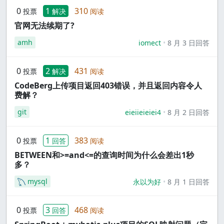
0
1
310
投票
解决
阅读
官网无法续期了?
amh
iomect
8 月 3 日回答
0
2
431
投票
解决
阅读
CodeBerg上传项目返回403错误，并且返回内容令人
费解？
git
eieiieieiei4
8 月 2 日回答
0
1
383
投票
回答
阅读
BETWEEN和>=and<=的查询时间为什么会差出1秒
多？
mysql
永以为好
8 月 1 日回答
0
3
468
投票
回答
阅读