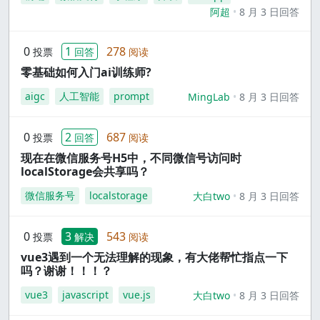
阿超
8 月 3 日回答
0
1
278
投票
回答
阅读
零基础如何入门ai训练师?
aigc
人工智能
prompt
MingLab
8 月 3 日回答
0
2
687
投票
回答
阅读
现在在微信服务号H5中，不同微信号访问时
localStorage会共享吗？
微信服务号
localstorage
大白two
8 月 3 日回答
0
3
543
投票
解决
阅读
vue3遇到一个无法理解的现象，有大佬帮忙指点一下
吗？谢谢！！！？
vue3
javascript
vue.js
大白two
8 月 3 日回答