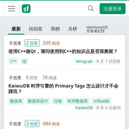
注册登录
HarmonyOS
最新
待回答
周榜
月榜
开发者社区
0
2
509
投票
回答
阅读
使用C++做Qt，请问使用到C++的知识点是否深奥呢？
c++
qt
MingLab
8 月 7 日回答
0
0
78
投票
回答
阅读
KaiwuDB 时序引擎的 Primary Tags 怎么设计才不会
踩坑？
数据库
数据库设计
迁移
时序数据库
influxdb
KaiwuDB
8 月 6 日提问
0
2
684
投票
回答
阅读