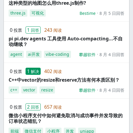
这种类型的地图怎么用three.js制作?
three.js
可视化
Bestime
8 月 5 日回答
0
1
243
投票
回答
阅读
pi pi.dev agents 工具使用 Auto-compacting...不自
动继续？
agent
ai开发
vibe-coding
攀越软件
8 月 4 日回答
0
1
402
投票
解决
阅读
C++中vector的resize和reserve方法有何本质区别？
c++
vector
resize
攀越软件
8 月 4 日回答
0
2
657
投票
回答
阅读
微信小程序支付中如何避免取消与成功事件并发导致的
订单状态错乱？
前端
微信支付
小程序
并发
uniapp