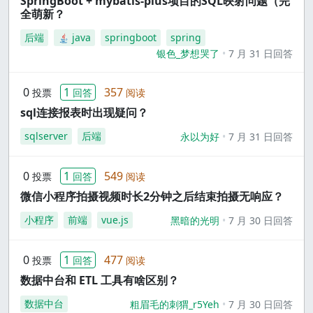
SpringBoot + mybatis-plus项目的SQL映射问题（完
全萌新？
后端
java
springboot
spring
银色_梦想哭了
7 月 31 日回答
0
1
357
投票
回答
阅读
sql连接报表时出现疑问？
sqlserver
后端
永以为好
7 月 31 日回答
0
1
549
投票
回答
阅读
微信小程序拍摄视频时长2分钟之后结束拍摄无响应？
小程序
前端
vue.js
黑暗的光明
7 月 30 日回答
0
1
477
投票
回答
阅读
数据中台和 ETL 工具有啥区别？
数据中台
粗眉毛的刺猬_r5Yeh
7 月 30 日回答