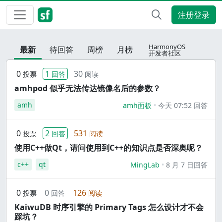
注册登录
HarmonyOS
最新
待回答
周榜
月榜
开发者社区
0
1
30
投票
回答
阅读
amhpod 似乎无法传达镜像名后的参数？
amh
amh面板
今天 07:52 回答
0
2
531
投票
回答
阅读
使用C++做Qt，请问使用到C++的知识点是否深奥呢？
c++
qt
MingLab
8 月 7 日回答
0
0
126
投票
回答
阅读
KaiwuDB 时序引擎的 Primary Tags 怎么设计才不会
踩坑？