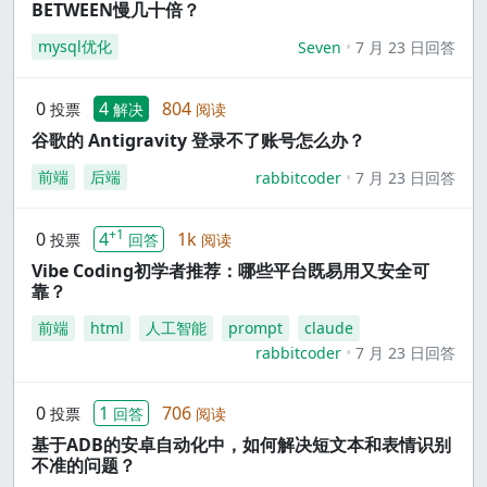
BETWEEN慢几十倍？
mysql优化
Seven
7 月 23 日回答
0
4
804
投票
解决
阅读
谷歌的 Antigravity 登录不了账号怎么办？
前端
后端
rabbitcoder
7 月 23 日回答
+1
0
4
1k
投票
回答
阅读
Vibe Coding初学者推荐：哪些平台既易用又安全可
靠？
前端
html
人工智能
prompt
claude
rabbitcoder
7 月 23 日回答
0
1
706
投票
回答
阅读
基于ADB的安卓自动化中，如何解决短文本和表情识别
不准的问题？