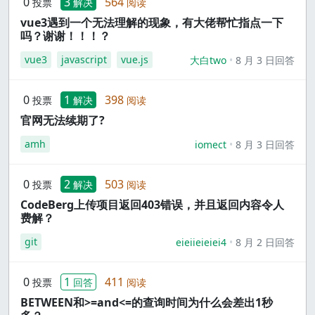
0
3
564
投票
解决
阅读
vue3遇到一个无法理解的现象，有大佬帮忙指点一下
吗？谢谢！！！？
vue3
javascript
vue.js
大白two
8 月 3 日回答
0
1
398
投票
解决
阅读
官网无法续期了?
amh
iomect
8 月 3 日回答
0
2
503
投票
解决
阅读
CodeBerg上传项目返回403错误，并且返回内容令人
费解？
git
eieiieieiei4
8 月 2 日回答
0
1
411
投票
回答
阅读
BETWEEN和>=and<=的查询时间为什么会差出1秒