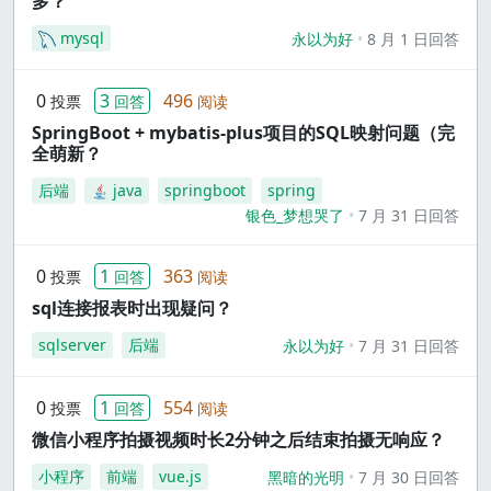
多？
mysql
永以为好
8 月 1 日回答
0
3
496
投票
回答
阅读
SpringBoot + mybatis-plus项目的SQL映射问题（完
全萌新？
后端
java
springboot
spring
银色_梦想哭了
7 月 31 日回答
0
1
363
投票
回答
阅读
sql连接报表时出现疑问？
sqlserver
后端
永以为好
7 月 31 日回答
0
1
554
投票
回答
阅读
微信小程序拍摄视频时长2分钟之后结束拍摄无响应？
小程序
前端
vue.js
黑暗的光明
7 月 30 日回答