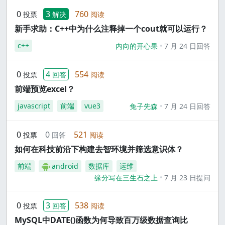
0
3
760
投票
解决
阅读
新手求助：C++中为什么注释掉一个cout就可以运行？
c++
内向的开心果
7 月 24 日回答
0
4
554
投票
回答
阅读
前端预览excel？
javascript
前端
vue3
兔子先森
7 月 24 日回答
0
0
521
投票
回答
阅读
如何在科技前沿下构建去智环境并筛选意识体？
前端
android
数据库
运维
缘分写在三生石之上
7 月 23 日提问
0
3
538
投票
回答
阅读
MySQL中DATE()函数为何导致百万级数据查询比