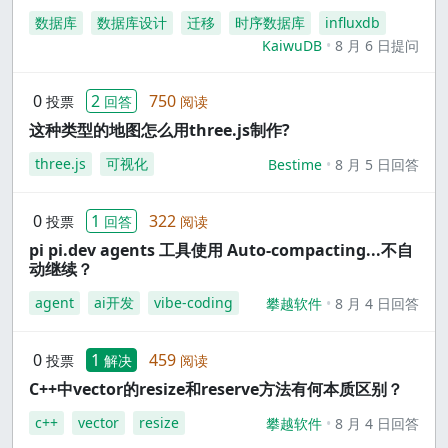
数据库
数据库设计
迁移
时序数据库
influxdb
KaiwuDB
8 月 6 日提问
0
2
750
投票
回答
阅读
这种类型的地图怎么用three.js制作?
three.js
可视化
Bestime
8 月 5 日回答
0
1
322
投票
回答
阅读
pi pi.dev agents 工具使用 Auto-compacting...不自
动继续？
agent
ai开发
vibe-coding
攀越软件
8 月 4 日回答
0
1
459
投票
解决
阅读
C++中vector的resize和reserve方法有何本质区别？
c++
vector
resize
攀越软件
8 月 4 日回答