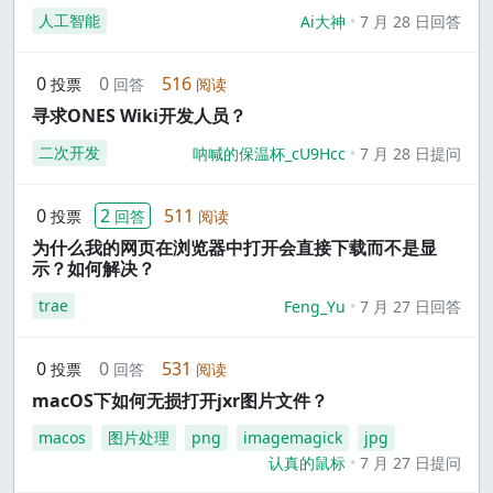
人工智能
Ai大神
7 月 28 日回答
0
0
516
投票
回答
阅读
寻求ONES Wiki开发人员？
二次开发
呐喊的保温杯_cU9Hcc
7 月 28 日提问
0
2
511
投票
回答
阅读
为什么我的网页在浏览器中打开会直接下载而不是显
示？如何解决？
trae
Feng_Yu
7 月 27 日回答
0
0
531
投票
回答
阅读
macOS下如何无损打开jxr图片文件？
macos
图片处理
png
imagemagick
jpg
认真的鼠标
7 月 27 日提问