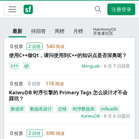
注册登录
HarmonyOS
最新
待回答
周榜
月榜
开发者社区
0
2
540
投票
回答
阅读
使用C++做Qt，请问使用到C++的知识点是否深奥呢？
c++
qt
MingLab
8 月 7 日回答
0
0
118
投票
回答
阅读
KaiwuDB 时序引擎的 Primary Tags 怎么设计才不会
踩坑？
数据库
数据库设计
迁移
时序数据库
influxdb
KaiwuDB
8 月 6 日提问
0
2
696
投票
回答
阅读