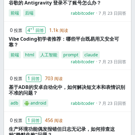
谷歌的 Antigravity 登录不了账号怎么办？
前端
后端
rabbitcoder
7 月 23 日回答
+1
0
4
1.1k
投票
回答
阅读
Vibe Coding初学者推荐：哪些平台既易用又安全可
靠？
前端
html
人工智能
prompt
claude
rabbitcoder
7 月 23 日回答
0
1
703
投票
回答
阅读
基于ADB的安卓自动化中，如何解决短文本和表情识别
不准的问题？
adb
android
rabbitcoder
7 月 23 日回答
0
1
456
投票
回答
阅读
生产环境功能偶发报错但日志无记录，如何排查这
种"静默失败"问题？