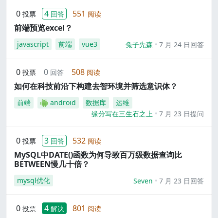
0
4
551
投票
回答
阅读
前端预览excel？
javascript
前端
vue3
兔子先森
7 月 24 日回答
0
0
508
投票
回答
阅读
如何在科技前沿下构建去智环境并筛选意识体？
前端
android
数据库
运维
缘分写在三生石之上
7 月 23 日提问
0
3
532
投票
回答
阅读
MySQL中DATE()函数为何导致百万级数据查询比
BETWEEN慢几十倍？
mysql优化
Seven
7 月 23 日回答
0
4
801
投票
解决
阅读