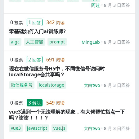
阿超
8 月 3 日回答
0
1
342
投票
回答
阅读
零基础如何入门ai训练师?
aigc
人工智能
prompt
MingLab
8 月 3 日回答
0
2
691
投票
回答
阅读
现在在微信服务号H5中，不同微信号访问时
localStorage会共享吗？
微信服务号
localstorage
大白two
8 月 3 日回答
0
3
549
投票
解决
阅读
vue3遇到一个无法理解的现象，有大佬帮忙指点一下
吗？谢谢！！！？
vue3
javascript
vue.js
大白two
8 月 3 日回答