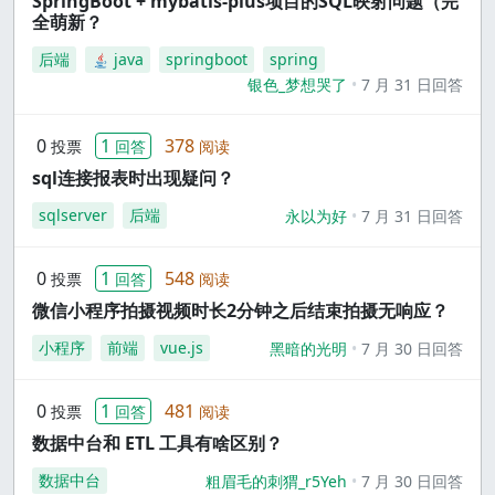
SpringBoot + mybatis-plus项目的SQL映射问题（完
全萌新？
后端
java
springboot
spring
银色_梦想哭了
7 月 31 日回答
0
1
378
投票
回答
阅读
sql连接报表时出现疑问？
sqlserver
后端
永以为好
7 月 31 日回答
0
1
548
投票
回答
阅读
微信小程序拍摄视频时长2分钟之后结束拍摄无响应？
小程序
前端
vue.js
黑暗的光明
7 月 30 日回答
0
1
481
投票
回答
阅读
数据中台和 ETL 工具有啥区别？
数据中台
粗眉毛的刺猬_r5Yeh
7 月 30 日回答