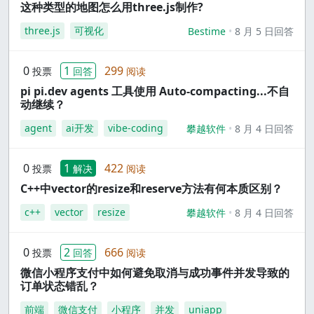
这种类型的地图怎么用three.js制作?
three.js
可视化
Bestime
8 月 5 日回答
0
1
299
投票
回答
阅读
pi pi.dev agents 工具使用 Auto-compacting...不自
动继续？
agent
ai开发
vibe-coding
攀越软件
8 月 4 日回答
0
1
422
投票
解决
阅读
C++中vector的resize和reserve方法有何本质区别？
c++
vector
resize
攀越软件
8 月 4 日回答
0
2
666
投票
回答
阅读
微信小程序支付中如何避免取消与成功事件并发导致的
订单状态错乱？
前端
微信支付
小程序
并发
uniapp