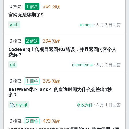
0
1
364
投票
解决
阅读
官网无法续期了?
amh
iomect
8 月 3 日回答
0
2
394
投票
解决
阅读
CodeBerg上传项目返回403错误，并且返回内容令人
费解？
git
eieiieieiei4
8 月 2 日回答
0
1
375
投票
回答
阅读
BETWEEN和>=and<=的查询时间为什么会差出1秒
多？
mysql
永以为好
8 月 1 日回答
0
3
473
投票
回答
阅读