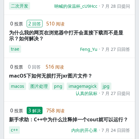
二次开发
呐喊的保温杯_cU9Hcc
7 月 28 日提问
0
2
510
投票
回答
阅读
为什么我的网页在浏览器中打开会直接下载而不是显
示？如何解决？
trae
Feng_Yu
7 月 27 日回答
0
0
516
投票
回答
阅读
macOS下如何无损打开jxr图片文件？
macos
图片处理
png
imagemagick
jpg
认真的鼠标
7 月 27 日提问
0
3
758
投票
解决
阅读
新手求助：C++中为什么注释掉一个cout就可以运行？
c++
内向的开心果
7 月 24 日回答