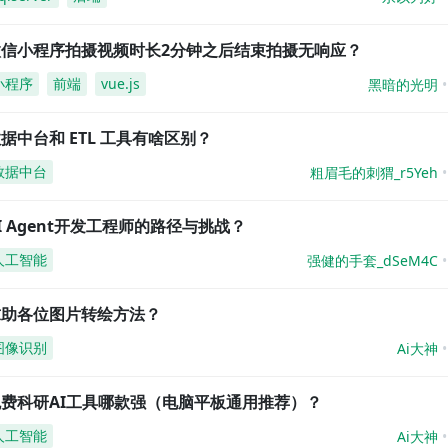
微信小程序拍摄视频时长2分钟之后结束拍摄无响应？
小程序
前端
vue.js
黑暗的光明
据中台和 ETL 工具有啥区别？
数据中台
粗眉毛的刺猬_r5Yeh
I Agent开发工程师的路径与挑战？
人工智能
强健的手套_dSeM4C
求助各位图片转绘方法？
图像识别
Ai大神
免费科研AI工具哪款强（电脑平板通用推荐）？
人工智能
Ai大神