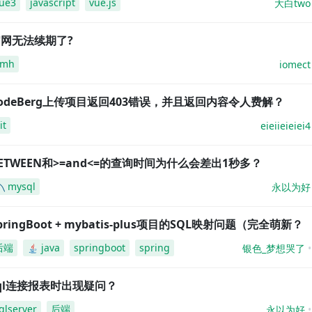
ue3
javascript
vue.js
大白two
网无法续期了?
amh
iomect
odeBerg上传项目返回403错误，并且返回内容令人费解？
it
eieiieieiei4
ETWEEN和>=and<=的查询时间为什么会差出1秒多？
mysql
永以为好
pringBoot + mybatis-plus项目的SQL映射问题（完全萌新？
后端
java
springboot
spring
银色_梦想哭了
ql连接报表时出现疑问？
qlserver
后端
永以为好