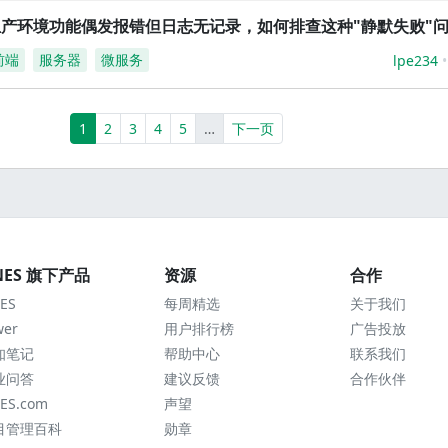
生产环境功能偶发报错但日志无记录，如何排查这种"静默失败"
前端
服务器
微服务
lpe234
(current)
More
1
2
3
4
5
…
下一页
NES 旗下产品
资源
合作
ES
每周精选
关于我们
wer
用户排行榜
广告投放
知笔记
帮助中心
联系我们
业问答
建议反馈
合作伙伴
ES.com
声望
目管理百科
勋章