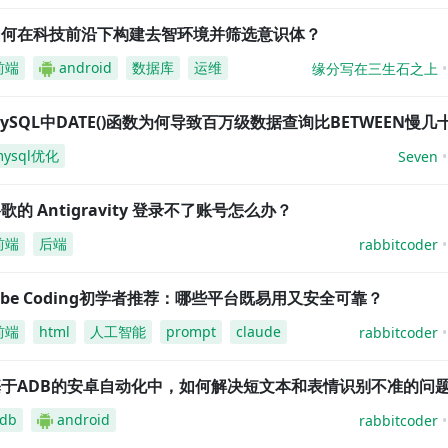
如何在科技前沿下构建去智环境并筛选意识体？
前端
android
数据库
运维
缘分写在三生石之上
ySQL中DATE()函数为何导致百万级数据查询比BETWEEN慢几
mysql优化
Seven
歌的 Antigravity 登录不了账号怎么办？
前端
后端
rabbitcoder
ibe Coding初学者推荐：哪些平台既易用又安全可靠？
前端
html
人工智能
prompt
claude
rabbitcoder
基于ADB的安卓自动化中，如何解决短文本和表情识别不准的问
db
android
rabbitcoder