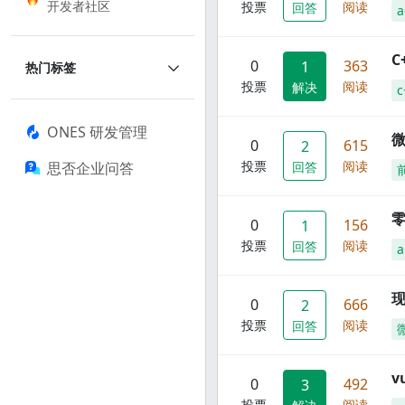
开发者社区
投票
阅读
回答
a
C
0
363
1
热门标签
投票
阅读
解决
c
ONES 研发管理
0
615
2
投票
阅读
思否企业问答
回答
零
0
156
1
投票
阅读
回答
a
现
0
666
2
投票
阅读
回答
0
492
3
投票
阅读