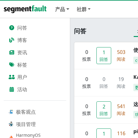
产品
社群
问答
问答
博客
使
0
503
资讯
1
投票
阅读
回答
c
标签
用户
K
0
0
19
投票
回答
阅读
活动
这
0
541
2
极客观点
投票
阅读
回答
t
项目管理
p
0
116
1
HarmonyOS