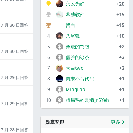
永以为好
+20
攀越软件
+15
留白
+15
7 月 30 日回答
4
八尾狐
+10
5
奔放的书包
+2
7 月 30 日回答
6
儒雅的绿茶
+2
7
大白two
+2
7 月 29 日回答
8
周末不写代码
+1
9
MingLab
+1
10
粗眉毛的刺猬_r5Yeh
+1
7 月 29 日回答
勋章奖励
更多
7 月 28 日回答