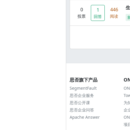
0
446
1
投票
阅读
回答
思否旗下产品
O
SegmentFault
ON
思否企业服务
To
思否公开课
为
思否企业问答
企
Apache Answer
ON
项