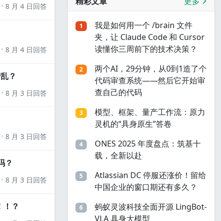
精彩文章
更多
8 月 4 日回答
我是如何用一个 /brain 文件
1
夹，让 Claude Code 和 Cursor
读懂你三周前下的技术决策？
8 月 4 日回答
两个AI，29分钟，从0到1造了个
2
错乱？
代码审查系统——然后它开始审
查自己的代码
8 月 3 日回答
模型、框架、量产工作流：原力
3
灵机的“具身原生”答卷
8 月 3 日回答
ONES 2025 年度盘点：筑基十
4
载，全新以赴
吗？
Atlassian DC 停服还涨价！留给
5
8 月 3 日回答
中国企业的窗口期还有多久？
！！？
蚂蚁灵波科技全面开源 LingBot-
6
VLA 具身大模型