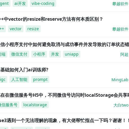
gent
ai开发
vibe-coding
攀越软件
++中vector的resize和reserve方法有何本质区别？
++
vector
resize
攀越软件
微信小程序支付中如何避免取消与成功事件并发导致的订单状态
前端
微信支付
小程序
并发
uniapp
阿超
基础如何入门ai训练师?
igc
人工智能
prompt
MingLab
在在微信服务号H5中，不同微信号访问时localStorage会共享
微信服务号
localstorage
大白two
vue3遇到一个无法理解的现象，有大佬帮忙指点一下吗？谢谢！