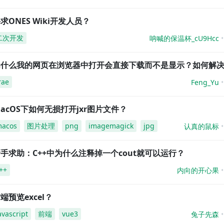
求ONES Wiki开发人员？
二次开发
呐喊的保温杯_cU9Hcc
为什么我的网页在浏览器中打开会直接下载而不是显示？如何解
rae
Feng_Yu
acOS下如何无损打开jxr图片文件？
acos
图片处理
png
imagemagick
jpg
认真的鼠标
手求助：C++中为什么注释掉一个cout就可以运行？
++
内向的开心果
端预览excel？
avascript
前端
vue3
兔子先森