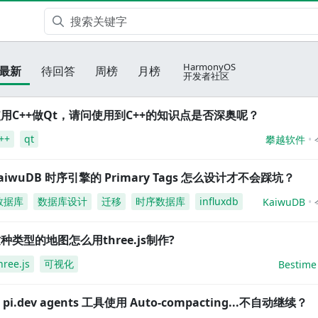
HarmonyOS
最新
待回答
周榜
月榜
开发者社区
用C++做Qt，请问使用到C++的知识点是否深奥呢？
++
qt
攀越软件
aiwuDB 时序引擎的 Primary Tags 怎么设计才不会踩坑？
数据库
数据库设计
迁移
时序数据库
influxdb
KaiwuDB
种类型的地图怎么用three.js制作?
hree.js
可视化
Bestime
i pi.dev agents 工具使用 Auto-compacting...不自动继续？