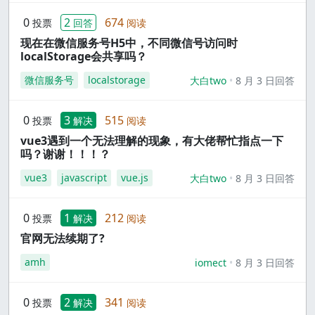
0
2
674
投票
回答
阅读
现在在微信服务号H5中，不同微信号访问时
localStorage会共享吗？
微信服务号
localstorage
大白two
8 月 3 日回答
0
3
515
投票
解决
阅读
vue3遇到一个无法理解的现象，有大佬帮忙指点一下
吗？谢谢！！！？
vue3
javascript
vue.js
大白two
8 月 3 日回答
0
1
212
投票
解决
阅读
官网无法续期了?
amh
iomect
8 月 3 日回答
0
2
341
投票
解决
阅读