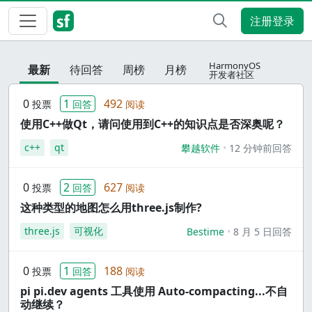
注册登录
HarmonyOS
最新
待回答
周榜
月榜
开发者社区
0
1
492
投票
回答
阅读
使用C++做Qt，请问使用到C++的知识点是否深奥呢？
c++
qt
攀越软件
12 分钟前回答
0
2
627
投票
回答
阅读
这种类型的地图怎么用three.js制作?
three.js
可视化
Bestime
8 月 5 日回答
0
1
188
投票
回答
阅读
pi pi.dev agents 工具使用 Auto-compacting...不自
动继续？