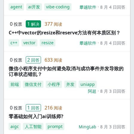
agent
ai开发
vibe-coding
攀越软件
8 月 4 日回答
0
1
377
投票
解决
阅读
C++中vector的resize和reserve方法有何本质区别？
c++
vector
resize
攀越软件
8 月 4 日回答
0
2
633
投票
回答
阅读
微信小程序支付中如何避免取消与成功事件并发导致的
订单状态错乱？
前端
微信支付
小程序
并发
uniapp
阿超
8 月 3 日回答
0
1
216
投票
回答
阅读
零基础如何入门ai训练师?
aigc
人工智能
prompt
MingLab
8 月 3 日回答