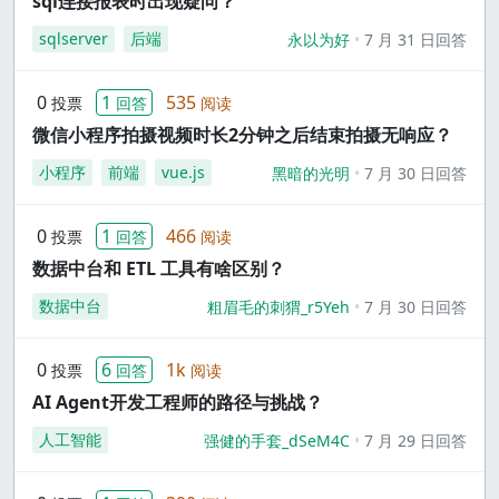
sql连接报表时出现疑问？
sqlserver
后端
永以为好
7 月 31 日回答
0
1
535
投票
回答
阅读
微信小程序拍摄视频时长2分钟之后结束拍摄无响应？
小程序
前端
vue.js
黑暗的光明
7 月 30 日回答
0
1
466
投票
回答
阅读
数据中台和 ETL 工具有啥区别？
数据中台
粗眉毛的刺猬_r5Yeh
7 月 30 日回答
0
6
1k
投票
回答
阅读
AI Agent开发工程师的路径与挑战？
人工智能
强健的手套_dSeM4C
7 月 29 日回答