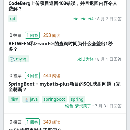
CodeBerg上传项目返回403错误，并且返回内容令人
费解？
git
eieiieieiei4
8 月 2 日回答
0
1
293
投票
回答
阅读
BETWEEN和>=and<=的查询时间为什么会差出1秒
多？
mysql
永以为好
8 月 1 日回答
0
3
444
投票
回答
阅读
SpringBoot + mybatis-plus项目的SQL映射问题（完
全萌新？
后端
java
springboot
spring
银色_梦想哭了
7 月 31 日回答
0
1
340
投票
回答
阅读