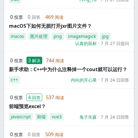
0
0
469
投票
回答
阅读
macOS下如何无损打开jxr图片文件？
macos
图片处理
png
imagemagick
jpg
认真的鼠标
7 月 27 日提问
0
3
744
投票
解决
阅读
新手求助：C++中为什么注释掉一个cout就可以运行？
c++
内向的开心果
7 月 24 日回答
0
4
537
投票
回答
阅读
前端预览excel？
javascript
前端
vue3
兔子先森
7 月 24 日回答
0
0
509
投票
回答
阅读