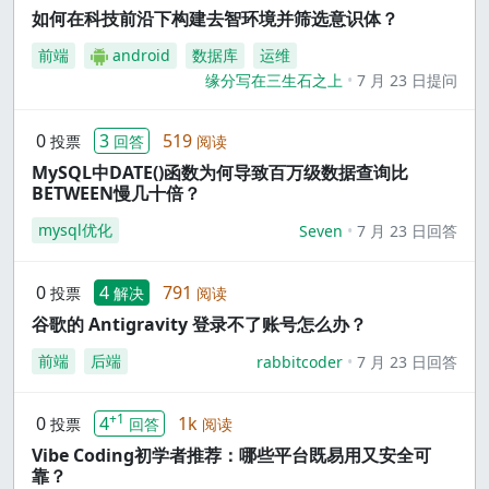
如何在科技前沿下构建去智环境并筛选意识体？
前端
android
数据库
运维
缘分写在三生石之上
7 月 23 日提问
0
3
519
投票
回答
阅读
MySQL中DATE()函数为何导致百万级数据查询比
BETWEEN慢几十倍？
mysql优化
Seven
7 月 23 日回答
0
4
791
投票
解决
阅读
谷歌的 Antigravity 登录不了账号怎么办？
前端
后端
rabbitcoder
7 月 23 日回答
+1
0
4
1k
投票
回答
阅读
Vibe Coding初学者推荐：哪些平台既易用又安全可
靠？