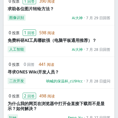
0
1
390
投票
回答
阅读
求助各位图片转绘方法？
图像识别
Ai大神
7 月 29 日回答
0
1
598
投票
回答
阅读
免费科研AI工具哪款强（电脑平板通用推荐）？
人工智能
Ai大神
7 月 28 日回答
0
0
441
投票
回答
阅读
寻求ONES Wiki开发人员？
二次开发
呐喊的保温杯_cU9Hcc
7 月 28 日提问
0
2
498
投票
回答
阅读
为什么我的网页在浏览器中打开会直接下载而不是显
示？如何解决？
trae
Feng_Yu
7 月 27 日回答