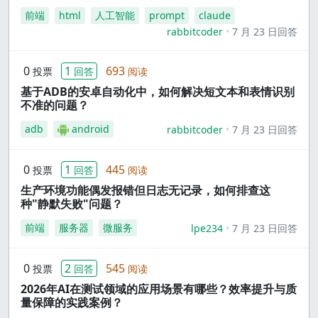
前端
html
人工智能
prompt
claude
rabbitcoder
7 月 23 日回答
0
1
693
投票
回答
阅读
基于ADB的安卓自动化中，如何解决短文本和表情识别
不准的问题？
adb
android
rabbitcoder
7 月 23 日回答
0
1
445
投票
回答
阅读
生产环境功能偶发报错但日志无记录，如何排查这
种"静默失败"问题？
前端
服务器
微服务
lpe234
7 月 23 日回答
0
2
545
投票
回答
阅读
2026年AI在测试领域的应用场景有哪些？效率提升与质
量保障的实践案例？