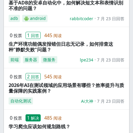
基于ADB的安卓自动化中，如何解决短文本和表情识别
不准的问题？
adb
android
rabbitcoder
7 月 23 日回答
0
1
445
投票
回答
阅读
生产环境功能偶发报错但日志无记录，如何排查这
种"静默失败"问题？
前端
服务器
微服务
lpe234
7 月 23 日回答
0
2
545
投票
回答
阅读
2026年AI在测试领域的应用场景有哪些？效率提升与质
量保障的实践案例？
自动化测试
Ai大神
7 月 23 日回答
0
1
485
投票
解决
阅读
学习爬虫应该如何规划路线？