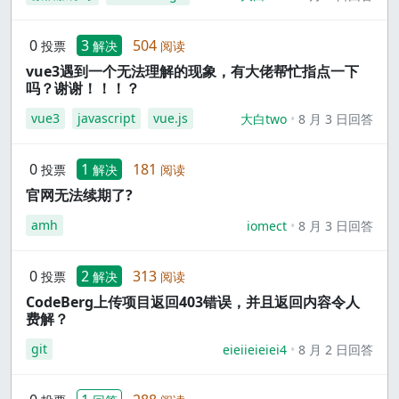
0
3
504
投票
解决
阅读
vue3遇到一个无法理解的现象，有大佬帮忙指点一下
吗？谢谢！！！？
vue3
javascript
vue.js
大白two
8 月 3 日回答
0
1
181
投票
解决
阅读
官网无法续期了?
amh
iomect
8 月 3 日回答
0
2
313
投票
解决
阅读
CodeBerg上传项目返回403错误，并且返回内容令人
费解？
git
eieiieieiei4
8 月 2 日回答