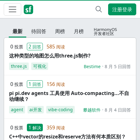
注册登录
HarmonyOS
最新
待回答
周榜
月榜
开发者社区
0
2
585
投票
回答
阅读
这种类型的地图怎么用three.js制作?
three.js
可视化
Bestime
8 月 5 日回答
0
1
156
投票
回答
阅读
pi pi.dev agents 工具使用 Auto-compacting...不自
动继续？
agent
ai开发
vibe-coding
攀越软件
8 月 4 日回答
0
1
359
投票
解决
阅读
C++中vector的resize和reserve方法有何本质区别？