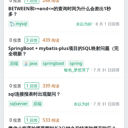
0
1
288
投票
回答
阅读
BETWEEN和>=and<=的查询时间为什么会差出1秒
多？
mysql
永以为好
8 月 1 日回答
0
3
439
投票
回答
阅读
SpringBoot + mybatis-plus项目的SQL映射问题（完
全萌新？
后端
java
springboot
spring
银色_梦想哭了
7 月 31 日回答
0
1
339
投票
回答
阅读
sql连接报表时出现疑问？
sqlserver
后端
永以为好
7 月 31 日回答
0
1
533
投票
回答
阅读