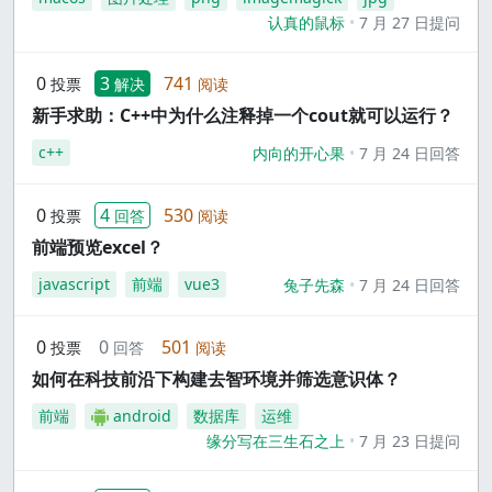
认真的鼠标
7 月 27 日提问
0
3
741
投票
解决
阅读
新手求助：C++中为什么注释掉一个cout就可以运行？
c++
内向的开心果
7 月 24 日回答
0
4
530
投票
回答
阅读
前端预览excel？
javascript
前端
vue3
兔子先森
7 月 24 日回答
0
0
501
投票
回答
阅读
如何在科技前沿下构建去智环境并筛选意识体？
前端
android
数据库
运维
缘分写在三生石之上
7 月 23 日提问