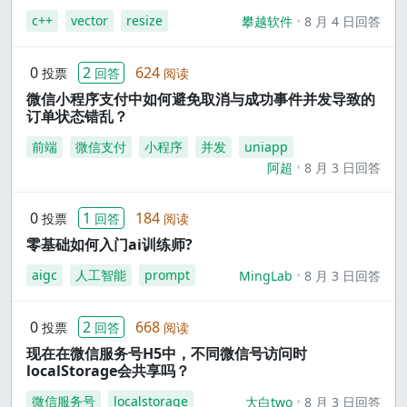
c++
vector
resize
攀越软件
8 月 4 日回答
0
2
624
投票
回答
阅读
微信小程序支付中如何避免取消与成功事件并发导致的
订单状态错乱？
前端
微信支付
小程序
并发
uniapp
阿超
8 月 3 日回答
0
1
184
投票
回答
阅读
零基础如何入门ai训练师?
aigc
人工智能
prompt
MingLab
8 月 3 日回答
0
2
668
投票
回答
阅读
现在在微信服务号H5中，不同微信号访问时
localStorage会共享吗？
微信服务号
localstorage
大白two
8 月 3 日回答