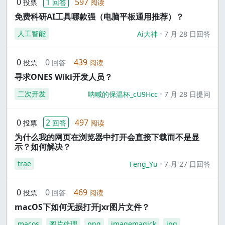
0
1
597
投票
回答
阅读
免费科研AI工具哪款强（电脑平板通用推荐）？
人工智能
Ai大神
7 月 28 日回答
0
0
439
投票
回答
阅读
寻求ONES Wiki开发人员？
二次开发
呐喊的保温杯_cU9Hcc
7 月 28 日提问
0
2
497
投票
回答
阅读
为什么我的网页在浏览器中打开会直接下载而不是显
示？如何解决？
trae
Feng_Yu
7 月 27 日回答
0
0
469
投票
回答
阅读
macOS下如何无损打开jxr图片文件？
macos
图片处理
png
imagemagick
jpg