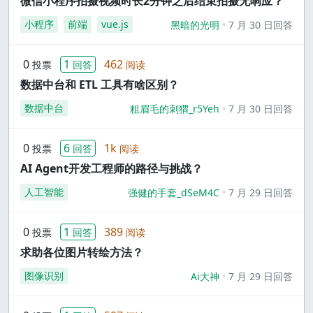
微信小程序拍摄视频时长2分钟之后结束拍摄无响应？
小程序
前端
vue.js
黑暗的光明
7 月 30 日回答
0
1
462
投票
回答
阅读
数据中台和 ETL 工具有啥区别？
数据中台
粗眉毛的刺猬_r5Yeh
7 月 30 日回答
0
6
1k
投票
回答
阅读
AI Agent开发工程师的路径与挑战？
人工智能
强健的手套_dSeM4C
7 月 29 日回答
0
1
389
投票
回答
阅读
求助各位图片转绘方法？
图像识别
Ai大神
7 月 29 日回答