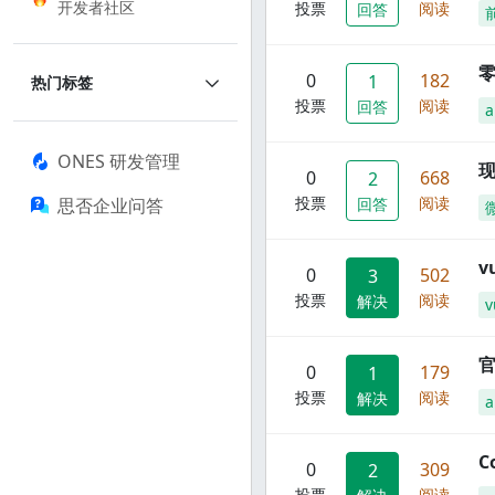
开发者社区
投票
阅读
回答
零
0
182
1
热门标签
投票
阅读
回答
a
ONES 研发管理
现
0
668
2
投票
阅读
思否企业问答
回答
0
502
3
投票
阅读
解决
v
官
0
179
1
投票
阅读
解决
C
0
309
2
投票
阅读