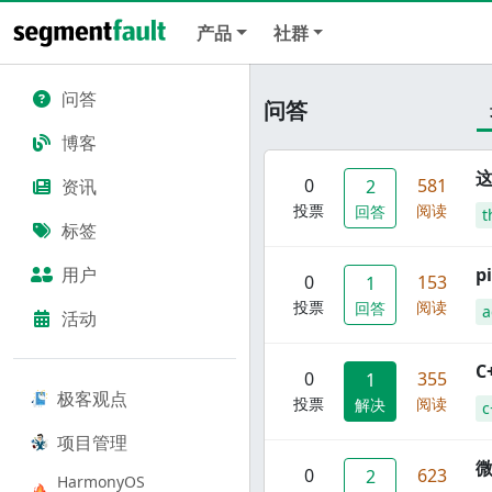
产品
社群
问答
问答
博客
这
0
581
资讯
2
投票
阅读
回答
t
标签
用户
p
0
153
1
投票
阅读
回答
a
活动
C
0
355
1
极客观点
投票
阅读
解决
c
项目管理
0
623
2
HarmonyOS