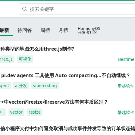
HarmonyOS
最新
待回答
周榜
月榜
开发者社区
种类型的地图怎么用three.js制作?
hree.js
可视化
Bestime
i pi.dev agents 工具使用 Auto-compacting...不自动继续？
gent
ai开发
vibe-coding
攀越软件
++中vector的resize和reserve方法有何本质区别？
++
vector
resize
攀越软件
微信小程序支付中如何避免取消与成功事件并发导致的订单状态