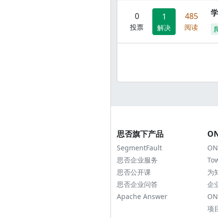
0
485
1
投票
阅读
解决
思否旗下产品
O
SegmentFault
ON
思否企业服务
To
思否公开课
为
思否企业问答
企
Apache Answer
ON
项