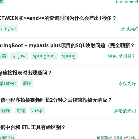
it
eieiieieiei4
ETWEEN和>=and<=的查询时间为什么会差出1秒多？
mysql
永以为好
pringBoot + mybatis-plus项目的SQL映射问题（完全萌新？
后端
java
springboot
spring
银色_梦想哭了
ql连接报表时出现疑问？
qlserver
后端
永以为好
微信小程序拍摄视频时长2分钟之后结束拍摄无响应？
小程序
前端
vue.js
黑暗的光明
据中台和 ETL 工具有啥区别？
数据中台
粗眉毛的刺猬_r5Yeh