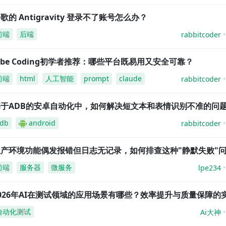
歌的 Antigravity 登录不了账号怎么办？
前端
后端
rabbitcoder
ibe Coding初学者推荐：哪些平台既易用又安全可靠？
前端
html
人工智能
prompt
claude
rabbitcoder
基于ADB的安卓自动化中，如何解决短文本和表情识别不准的问
db
android
rabbitcoder
生产环境功能偶发报错但日志无记录，如何排查这种"静默失败"
前端
服务器
微服务
lpe234
026年AI在测试领域的应用场景有哪些？效率提升与质量保障的
自动化测试
Ai大神