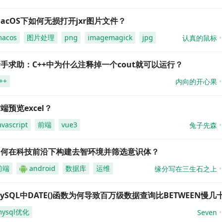
acOS下如何无损打开jxr图片文件？
acos
图片处理
png
imagemagick
jpg
认真的鼠标
手求助：C++中为什么注释掉一个cout就可以运行？
++
内向的开心果
端预览excel？
avascript
前端
vue3
兔子先森
如何在科技前沿下构建去智环境并筛选意识体？
前端
android
数据库
运维
缘分写在三生石之上
ySQL中DATE()函数为何导致百万级数据查询比BETWEEN慢几
mysql优化
Seven