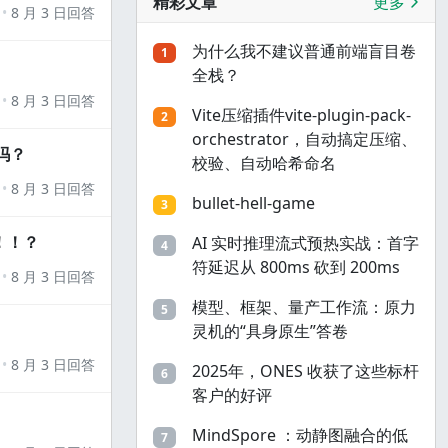
精彩文章
更多
8 月 3 日回答
为什么我不建议普通前端盲目卷
1
全栈？
8 月 3 日回答
Vite压缩插件vite-plugin-pack-
2
orchestrator，自动搞定压缩、
吗？
校验、自动哈希命名
8 月 3 日回答
bullet-hell-game
3
！！？
AI 实时推理流式预热实战：首字
4
符延迟从 800ms 砍到 200ms
8 月 3 日回答
模型、框架、量产工作流：原力
5
灵机的“具身原生”答卷
8 月 3 日回答
2025年，ONES 收获了这些标杆
6
客户的好评
MindSpore ：动静图融合的低
7