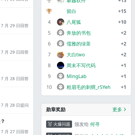
攀越软件
+15
留白
+15
4
八尾狐
+10
7 月 29 日回答
5
奔放的书包
+2
6
儒雅的绿茶
+2
7 月 29 日回答
7
大白two
+2
8
周末不写代码
+1
9
MingLab
+1
7 月 28 日回答
10
粗眉毛的刺猬_r5Yeh
+1
7 月 28 日提问
勋章奖励
更多
决？
颁发给
何寻
火爆问题
7 月 27 日回答