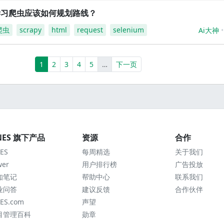
学习爬虫应该如何规划路线？
爬虫
scrapy
html
request
selenium
Ai大神
(current)
More
1
2
3
4
5
…
下一页
NES 旗下产品
资源
合作
ES
每周精选
关于我们
wer
用户排行榜
广告投放
知笔记
帮助中心
联系我们
业问答
建议反馈
合作伙伴
ES.com
声望
目管理百科
勋章