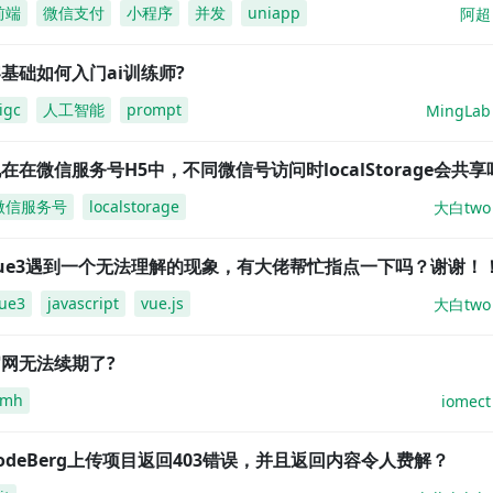
前端
微信支付
小程序
并发
uniapp
阿超
基础如何入门ai训练师?
igc
人工智能
prompt
MingLab
在在微信服务号H5中，不同微信号访问时localStorage会共享
微信服务号
localstorage
大白two
vue3遇到一个无法理解的现象，有大佬帮忙指点一下吗？谢谢！
ue3
javascript
vue.js
大白two
网无法续期了?
amh
iomect
odeBerg上传项目返回403错误，并且返回内容令人费解？