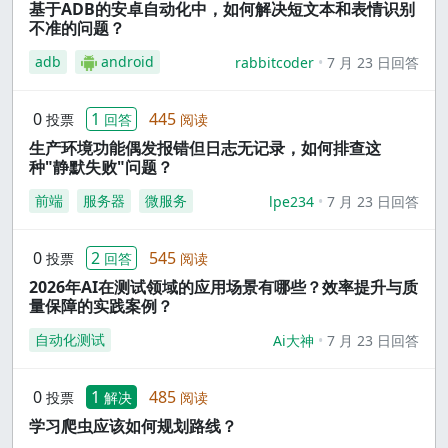
基于ADB的安卓自动化中，如何解决短文本和表情识别
不准的问题？
adb
android
rabbitcoder
7 月 23 日回答
0
1
445
投票
回答
阅读
生产环境功能偶发报错但日志无记录，如何排查这
种"静默失败"问题？
前端
服务器
微服务
lpe234
7 月 23 日回答
0
2
545
投票
回答
阅读
2026年AI在测试领域的应用场景有哪些？效率提升与质
量保障的实践案例？
自动化测试
Ai大神
7 月 23 日回答
0
1
485
投票
解决
阅读
学习爬虫应该如何规划路线？