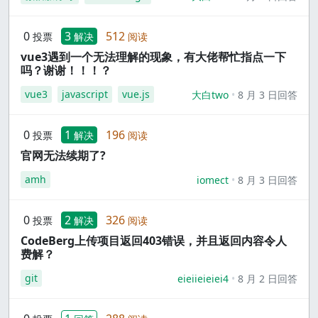
0
3
512
投票
解决
阅读
vue3遇到一个无法理解的现象，有大佬帮忙指点一下
吗？谢谢！！！？
vue3
javascript
vue.js
大白two
8 月 3 日回答
0
1
196
投票
解决
阅读
官网无法续期了?
amh
iomect
8 月 3 日回答
0
2
326
投票
解决
阅读
CodeBerg上传项目返回403错误，并且返回内容令人
费解？
git
eieiieieiei4
8 月 2 日回答