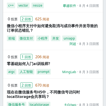
c++
vector
resize
攀越软件
8 月 4 日回答
0
2
625
投票
回答
阅读
微信小程序支付中如何避免取消与成功事件并发导致的
订单状态错乱？
前端
微信支付
小程序
并发
uniapp
阿超
8 月 3 日回答
0
1
206
投票
回答
阅读
零基础如何入门ai训练师?
aigc
人工智能
prompt
MingLab
8 月 3 日回答
0
2
670
投票
回答
阅读
现在在微信服务号H5中，不同微信号访问时
localStorage会共享吗？
微信服务号
localstorage
大白two
8 月 3 日回答