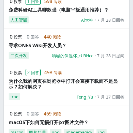
0
1
598
投票
回答
阅读
免费科研AI工具哪款强（电脑平板通用推荐）？
人工智能
Ai大神
7 月 28 日回答
0
0
440
投票
回答
阅读
寻求ONES Wiki开发人员？
二次开发
呐喊的保温杯_cU9Hcc
7 月 28 日提问
0
2
498
投票
回答
阅读
为什么我的网页在浏览器中打开会直接下载而不是显
示？如何解决？
trae
Feng_Yu
7 月 27 日回答
0
0
469
投票
回答
阅读
macOS下如何无损打开jxr图片文件？
macos
图片处理
png
imagemagick
jpg