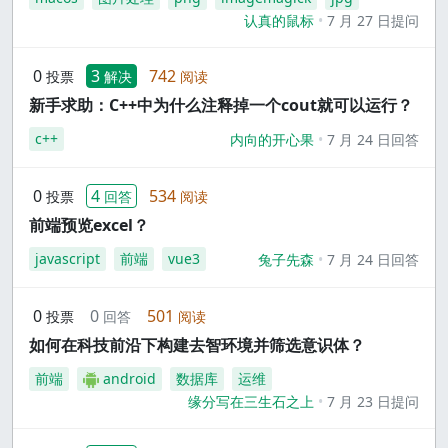
认真的鼠标
7 月 27 日提问
0
3
742
投票
解决
阅读
新手求助：C++中为什么注释掉一个cout就可以运行？
c++
内向的开心果
7 月 24 日回答
0
4
534
投票
回答
阅读
前端预览excel？
javascript
前端
vue3
兔子先森
7 月 24 日回答
0
0
501
投票
回答
阅读
如何在科技前沿下构建去智环境并筛选意识体？
前端
android
数据库
运维
缘分写在三生石之上
7 月 23 日提问