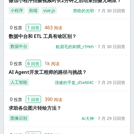
微信小程序拍摄视频时长2分钟之后结束拍摄无响应？
小程序
前端
vue.js
黑暗的光明
7 月 30 日回答
0
1
463
投票
回答
阅读
数据中台和 ETL 工具有啥区别？
数据中台
粗眉毛的刺猬_r5Yeh
7 月 30 日回答
0
6
1k
投票
回答
阅读
AI Agent开发工程师的路径与挑战？
人工智能
强健的手套_dSeM4C
7 月 29 日回答
0
1
390
投票
回答
阅读
求助各位图片转绘方法？
图像识别
Ai大神
7 月 29 日回答