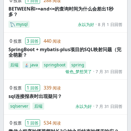
0
1
288
投票
回答
阅读
BETWEEN和>=and<=的查询时间为什么会差出1秒
多？
mysql
永以为好
8 月 1 日回答
0
3
440
投票
回答
阅读
SpringBoot + mybatis-plus项目的SQL映射问题（完
全萌新？
后端
java
springboot
spring
银色_梦想哭了
7 月 31 日回答
0
1
339
投票
回答
阅读
sql连接报表时出现疑问？
sqlserver
后端
永以为好
7 月 31 日回答
0
1
534
投票
回答
阅读