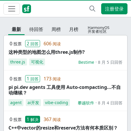
注册登录
HarmonyOS
最新
待回答
周榜
月榜
开发者社区
0
2
606
投票
回答
阅读
这种类型的地图怎么用three.js制作?
three.js
可视化
Bestime
8 月 5 日回答
0
1
173
投票
回答
阅读
pi pi.dev agents 工具使用 Auto-compacting...不自
动继续？
agent
ai开发
vibe-coding
攀越软件
8 月 4 日回答
0
1
367
投票
解决
阅读
C++中vector的resize和reserve方法有何本质区别？