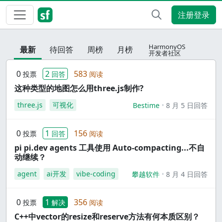
注册登录
HarmonyOS
最新
待回答
周榜
月榜
开发者社区
0
2
583
投票
回答
阅读
这种类型的地图怎么用three.js制作?
three.js
可视化
Bestime
8 月 5 日回答
0
1
156
投票
回答
阅读
pi pi.dev agents 工具使用 Auto-compacting...不自
动继续？
agent
ai开发
vibe-coding
攀越软件
8 月 4 日回答
0
1
356
投票
解决
阅读
C++中vector的resize和reserve方法有何本质区别？