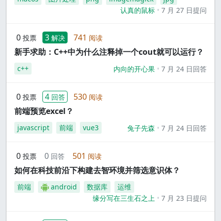
认真的鼠标
7 月 27 日提问
0
3
741
投票
解决
阅读
新手求助：C++中为什么注释掉一个cout就可以运行？
c++
内向的开心果
7 月 24 日回答
0
4
530
投票
回答
阅读
前端预览excel？
javascript
前端
vue3
兔子先森
7 月 24 日回答
0
0
501
投票
回答
阅读
如何在科技前沿下构建去智环境并筛选意识体？
前端
android
数据库
运维
缘分写在三生石之上
7 月 23 日提问