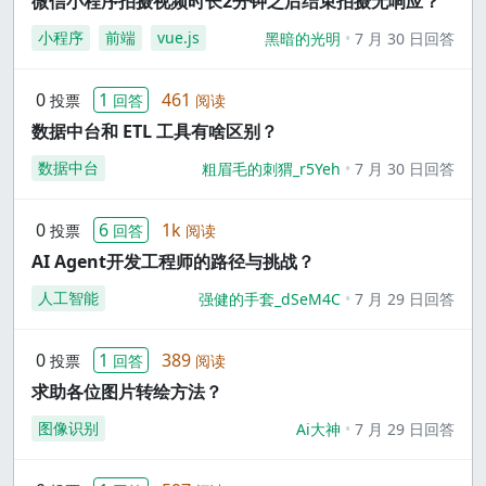
微信小程序拍摄视频时长2分钟之后结束拍摄无响应？
小程序
前端
vue.js
黑暗的光明
7 月 30 日回答
0
1
461
投票
回答
阅读
数据中台和 ETL 工具有啥区别？
数据中台
粗眉毛的刺猬_r5Yeh
7 月 30 日回答
0
6
1k
投票
回答
阅读
AI Agent开发工程师的路径与挑战？
人工智能
强健的手套_dSeM4C
7 月 29 日回答
0
1
389
投票
回答
阅读
求助各位图片转绘方法？
图像识别
Ai大神
7 月 29 日回答