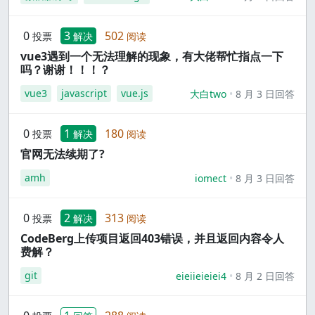
0
3
502
投票
解决
阅读
vue3遇到一个无法理解的现象，有大佬帮忙指点一下
吗？谢谢！！！？
vue3
javascript
vue.js
大白two
8 月 3 日回答
0
1
180
投票
解决
阅读
官网无法续期了?
amh
iomect
8 月 3 日回答
0
2
313
投票
解决
阅读
CodeBerg上传项目返回403错误，并且返回内容令人
费解？
git
eieiieieiei4
8 月 2 日回答