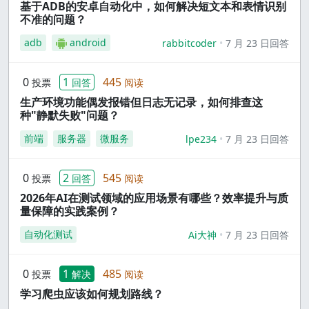
基于ADB的安卓自动化中，如何解决短文本和表情识别
不准的问题？
adb
android
rabbitcoder
7 月 23 日回答
0
1
445
投票
回答
阅读
生产环境功能偶发报错但日志无记录，如何排查这
种"静默失败"问题？
前端
服务器
微服务
lpe234
7 月 23 日回答
0
2
545
投票
回答
阅读
2026年AI在测试领域的应用场景有哪些？效率提升与质
量保障的实践案例？
自动化测试
Ai大神
7 月 23 日回答
0
1
485
投票
解决
阅读
学习爬虫应该如何规划路线？