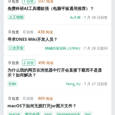
0
1
597
投票
回答
阅读
免费科研AI工具哪款强（电脑平板通用推荐）？
人工智能
Ai大神
7 月 28 日回答
0
0
438
投票
回答
阅读
寻求ONES Wiki开发人员？
二次开发
呐喊的保温杯_cU9Hcc
7 月 28 日提问
0
2
496
投票
回答
阅读
为什么我的网页在浏览器中打开会直接下载而不是显
示？如何解决？
trae
Feng_Yu
7 月 27 日回答
0
0
469
投票
回答
阅读
macOS下如何无损打开jxr图片文件？
macos
图片处理
png
imagemagick
jpg