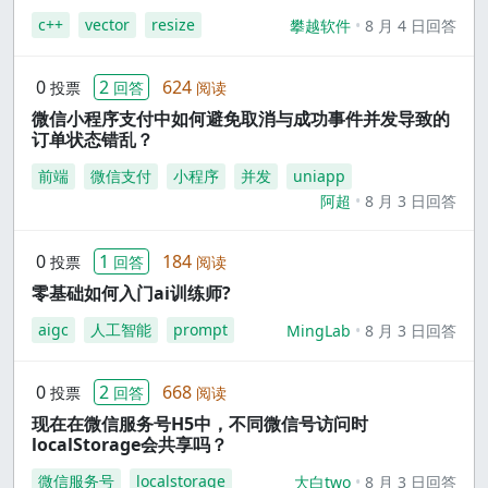
c++
vector
resize
攀越软件
8 月 4 日回答
0
2
624
投票
回答
阅读
微信小程序支付中如何避免取消与成功事件并发导致的
订单状态错乱？
前端
微信支付
小程序
并发
uniapp
阿超
8 月 3 日回答
0
1
184
投票
回答
阅读
零基础如何入门ai训练师?
aigc
人工智能
prompt
MingLab
8 月 3 日回答
0
2
668
投票
回答
阅读
现在在微信服务号H5中，不同微信号访问时
localStorage会共享吗？
微信服务号
localstorage
大白two
8 月 3 日回答